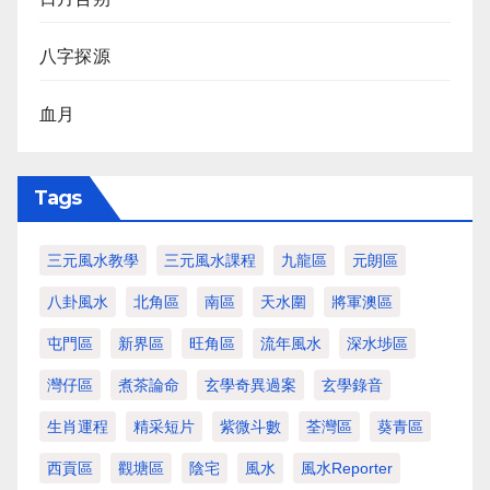
八字探源
血月
Tags
三元風水教學
三元風水課程
九龍區
元朗區
八卦風水
北角區
南區
天水圍
將軍澳區
屯門區
新界區
旺角區
流年風水
深水埗區
灣仔區
煮茶論命
玄學奇異過案
玄學錄音
生肖運程
精采短片
紫微斗數
荃灣區
葵青區
西貢區
觀塘區
陰宅
風水
風水Reporter