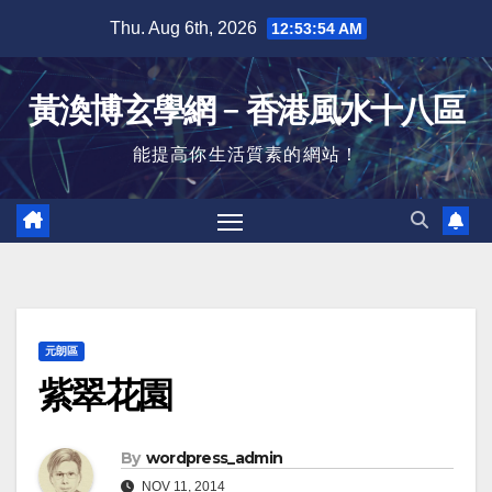
Skip
Thu. Aug 6th, 2026
12:53:55 AM
to
content
黃渙博玄學網﹣香港風水十八區
能提高你生活質素的網站！
元朗區
紫翠花園
By
wordpress_admin
NOV 11, 2014