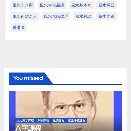
風水十八區
風水古書新譯
風水基本功
風水擇日
風水術數名人
風水進階學理
風水雜談
養生之道
香港區
You missed
三元風水課程
八字課程
報讀課程
紫微斗數課程
八字課程