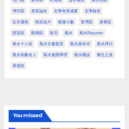
屯門區
新界區
旺角區
流年風水
深水埗區
灣仔區
煮茶論命
玄學奇異過案
玄學錄音
生肖運程
精采短片
紫微斗數
荃灣區
葵青區
西貢區
觀塘區
陰宅
風水
風水Reporter
風水十八區
風水古書新譯
風水基本功
風水擇日
風水術數名人
風水進階學理
風水雜談
養生之道
香港區
You missed