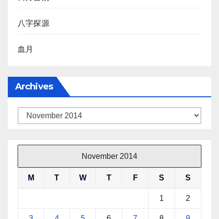
八字探源
血月
Archives
Archives
November 2014
M
T
W
T
F
S
S
1
2
3
4
5
6
7
8
9