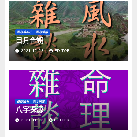
風水基本功
風水雜談
日月合朔
2021-12-23
EDITOR
煮茶論命
風水雜談
八字探源
2021-11-22
EDITOR