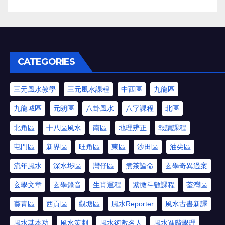
CATEGORIES
三元風水教學
三元風水課程
中西區
九龍區
九龍城區
元朗區
八卦風水
八字課程
北區
北角區
十八區風水
南區
地理辨正
報讀課程
屯門區
新界區
旺角區
東區
沙田區
油尖區
流年風水
深水埗區
灣仔區
煮茶論命
玄學奇異過案
玄學文章
玄學錄音
生肖運程
紫微斗數課程
荃灣區
葵青區
西貢區
觀塘區
風水Reporter
風水古書新譯
風水基本功
風水策劃
風水術數名人
風水進階學理