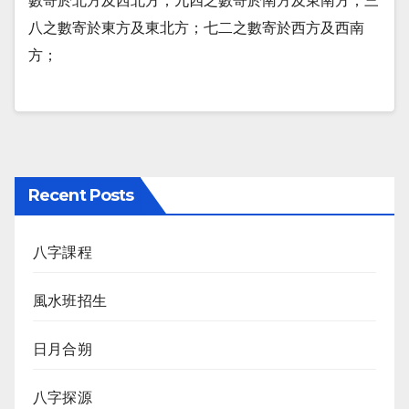
數寄於北方及西北方；九四之數寄於南方及東南方；三
八之數寄於東方及東北方；七二之數寄於西方及西南
方；
Recent Posts
八字課程
風水班招生
日月合朔
八字探源