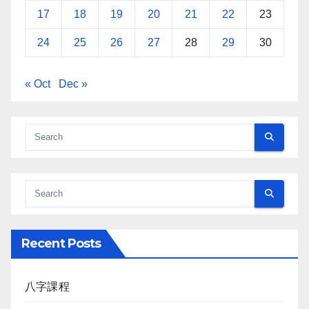
17
18
19
20
21
22
23
24
25
26
27
28
29
30
« Oct
Dec »
Recent Posts
八字課程