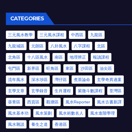
CATEGORIES
三元風水教學
三元風水課程
中西區
九龍區
九龍城區
元朗區
八卦風水
八字課程
北區
北角區
十八區風水
南區
地理辨正
報讀課程
屯門區
新界區
旺角區
東區
沙田區
油尖區
流年風水
深水埗區
灣仔區
煮茶論命
玄學奇異過案
玄學文章
玄學錄音
生肖運程
紫微斗數課程
荃灣區
葵青區
西貢區
觀塘區
風水Reporter
風水古書新譯
風水基本功
風水策劃
風水術數名人
風水進階學理
風水雜談
養生之道
香港區