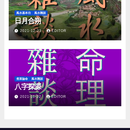
風水基本功
風水雜談
日月合朔
2021-12-23
EDITOR
煮茶論命
風水雜談
八字探源
2021-11-22
EDITOR