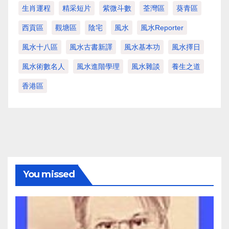
生肖運程
精采短片
紫微斗數
荃灣區
葵青區
西貢區
觀塘區
陰宅
風水
風水Reporter
風水十八區
風水古書新譯
風水基本功
風水擇日
風水術數名人
風水進階學理
風水雜談
養生之道
香港區
You missed