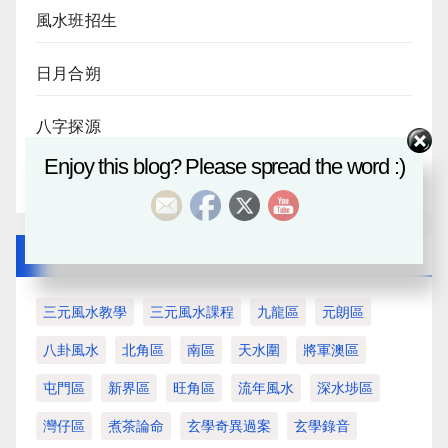
風水班招生
日月合朔
八字探源
Enjoy this blog? Please spread the word :)
血月
Tags
三元風水教學
三元風水課程
九龍區
元朗區
八卦風水
北角區
南區
天水圍
將軍澳區
屯門區
新界區
旺角區
流年風水
深水埗區
灣仔區
煮茶論命
玄學奇異過案
玄學錄音