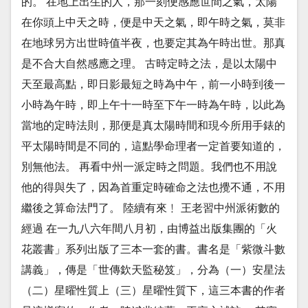
的。 在地上出生的人，那一刻便感應世間之氣，太陽
在你頭上中天之時，便是中天之氣，即午時之氣，莫非
在地球另方出世時值半夜，也要定其為午時出世。那真
是不合大自然感應之理。 古時定時之法，是以太陽中
天至最高點，即日影最短之時為中午，前一小時到後一
小時為午時，即上午十一時至下午一時為午時，以此為
當地的定時法則，那便是真太陽時間和現今所用手錶的
平太陽時間是不同的，這點學命理者一定首要知道的，
別無他法。 再看中州一派定時之問題。我們也不用說
他的得與失了，因為首重定時確命之法也攪不通，不用
繼後之算命法門了。 陸續有來﹗ 王老習中州派術數的
經過 在一九八六年間八月初，由博益出版集團的「火
花叢書」系列出版了三本一套的書。書名是「紫微斗數
講義」，傳是「世傳欽天監秘笈」，分為（一）安星法
（二）星曜性質上（三）星曜性質下，這三本書的作者