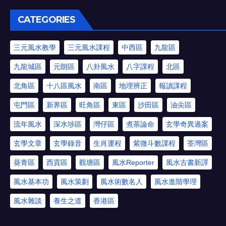
CATEGORIES
三元風水教學
三元風水課程
中西區
九龍區
九龍城區
元朗區
八卦風水
八字課程
北區
北角區
十八區風水
南區
地理辨正
報讀課程
屯門區
新界區
旺角區
東區
沙田區
油尖區
流年風水
深水埗區
灣仔區
煮茶論命
玄學奇異過案
玄學文章
玄學錄音
生肖運程
紫微斗數課程
荃灣區
葵青區
西貢區
觀塘區
風水Reporter
風水古書新譯
風水基本功
風水策劃
風水術數名人
風水進階學理
風水雜談
養生之道
香港區