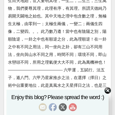
生而天地始，世人要明其理，一生二，二生三，三生萬
物，我們要尊其理，此理有序，有其理。所謂天德純乃
易開天闢地之始也。其中天地之理中包含數之理，無極
生太極，由零到一；太極生兩儀，一變二；兩儀生四
像，二變四。。。此乃數乃遵！當中也有陰陽之別，陽
順陰逆，一卦之中也有順逆之分，此為理順逆！在一卦
之中有不同之用法，同一坐向之卦，卻有三山不同用
法，坐向與山水不同之用，時間不同；環境不同，即山
水巒頭不同，所用之理氣便大大不同，此為萬機神也！
—————————————- 六甲運，五賦行。法五
子，遁八門。六甲乃星家推步之法，在選擇（擇日）之
術中佔重要地位，此是真風水之天星擇日之法，也是三
元九運地理之正學，納甲乃當中之數理運用，大玄空之
Enjoy this blog? Please spread the word :)
正法；納甲出自六甲，現今不學之徒，亂用納甲用於風
水之術上，不明其理！所以《青囊奧語》云： ”明玄