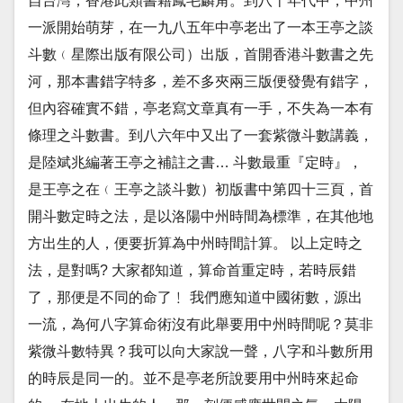
自台灣；香港此類書籍鳳毛麟角。到八十年代中，中州
一派開始萌芽，在一九八五年中亭老出了一本王亭之談
斗數﹙星際出版有限公司）出版，首開香港斗數書之先
河，那本書錯字特多，差不多夾兩三版便發覺有錯字，
但內容確實不錯，亭老寫文章真有一手，不失為一本有
條理之斗數書。到八六年中又出了一套紫微斗數講義，
是陸斌兆編著王亭之補註之書… 斗數最重『定時』，
是王亭之在﹙王亭之談斗數）初版書中第四十三頁，首
開斗數定時之法，是以洛陽中州時間為標準，在其他地
方出生的人，便要折算為中州時間計算。 以上定時之
法，是對嗎? 大家都知道，算命首重定時，若時辰錯
了，那便是不同的命了﹗ 我們應知道中國術數，源出
一流，為何八字算命術沒有此舉要用中州時間呢？莫非
紫微斗數特異？我可以向大家說一聲，八字和斗數所用
的時辰是同一的。並不是亭老所說要用中州時來起命