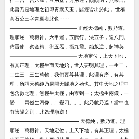
推三吉，合八風，互用窒，分用通，顚顚倒，無呆宮。
此書乃是地理之祖即青囊天玉，諸經皆出於此， 世稱
黃石公三字青囊者此也⋯⋯
—————————————– 正經天德純，數乃遵。
理順逆，萬機神。六甲運，五賦行。法五子，遁八門。
佈雷使，察金精。御五炁，攝九靈。鋤叛逆，超神英
—————————————– 天地定位，上天下地，
有其正理，太極生而天地始，世人要明其理，一生二，
二生三，三生萬物，我們要尊其理，此理有序，有其
理，所謂天德純乃易開天闢地之始也。其中天地之理中
包含數之理，無極生太極，由零到一；太極生兩儀，一
變二；兩儀生四像，二變四。。。此乃數乃遵！當中也
有陰陽之別，此為理順逆！
—————————————— 天德純，數乃遵。理
順逆，萬機神。天地定位，上天下地，有其正理，太極