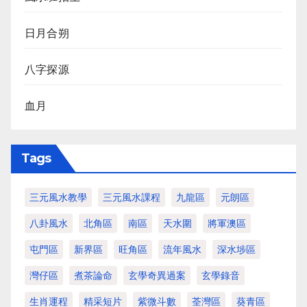
日月合朔
八字探源
血月
Tags
三元風水教學
三元風水課程
九龍區
元朗區
八卦風水
北角區
南區
天水圍
將軍澳區
屯門區
新界區
旺角區
流年風水
深水埗區
灣仔區
煮茶論命
玄學奇異過案
玄學錄音
生肖運程
精采短片
紫微斗數
荃灣區
葵青區