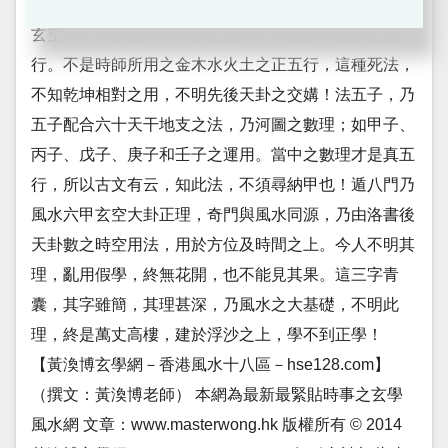
空，只在五行中。知此法，不須尋納甲” 五賦行，即明
玄空者，用的是真風水術之五行，即陰陽大交媾之五
行。不是時師所用之金木水火土之正五行，這種死法，
不知乾坤相對之用，不明先後天卦之交媾！法五子，乃
五子配合六十天干地支之法，乃河圖之數理；如甲子、
丙子、戊子、庚子和壬子之運用。當中之數理才是真五
行，所以古文有云，知此法，不須尋納甲也！遁八門乃
風水六甲玄空大卦正理，奇門與風水同源，乃由洛書後
天卦數之時空用法，用於方位及時間之上。今人不明其
理，亂用假學，終無花開，也不能見其果。這三字青
囊，其字雖簡，其理甚深，乃風水之大基礎，不明此
理，終是萬丈高樓，建於浮沙之上，學不到正學！
【黃渙博玄學網－香港風水十八區－hse128.com】
（撰文：黃渙博老師） 本網為最新最緊貼時事之玄學
風水網 文章：www.masterwong.hk 版權所有 © 2014