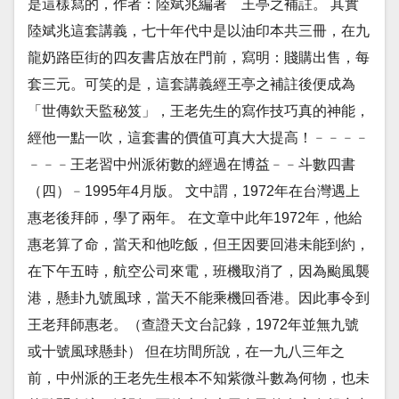
是這樣寫的，作者：陸斌兆編著 王亭之補註。 其實
陸斌兆這套講義，七十年代中是以油印本共三冊，在九
龍奶路臣街的四友書店放在門前，寫明：賤購出售，每
套三元。可笑的是，這套講義經王亭之補註後便成為
「世傳欽天監秘笈」，王老先生的寫作技巧真的神能，
經他一點一吹，這套書的價值可真大大提高！﹣﹣﹣﹣
﹣﹣﹣王老習中州派術數的經過在博益﹣﹣斗數四書
（四）﹣1995年4月版。 文中謂，1972年在台灣遇上
惠老後拜師，學了兩年。 在文章中此年1972年，他給
惠老算了命，當天和他吃飯，但王因要回港未能到約，
在下午五時，航空公司來電，班機取消了，因為颱風襲
港，懸卦九號風球，當天不能乘機回香港。因此事令到
王老拜師惠老。（查證天文台記錄，1972年並無九號
或十號風球懸卦） 但在坊間所說，在一九八三年之
前，中州派的王老先生根本不知紫微斗數為何物，也未