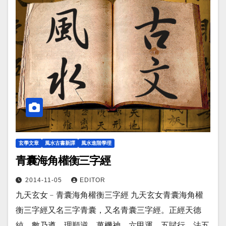
玄學文章
風水古書新譯
風水進階學理
青囊海角權衡三字經
2014-11-05
EDITOR
九天玄女﹣青囊海角權衡三字經 九天玄女青囊海角權
衡三字經又名三字青囊，又名青囊三字經。正經天德
純，數乃遵。理順逆，萬機神。六甲運，五賦行。法五