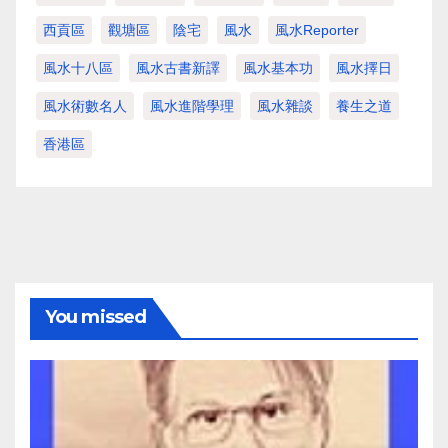
西貢區
觀塘區
陰宅
風水
風水Reporter
風水十八區
風水古書新譯
風水基本功
風水擇日
風水術數名人
風水進階學理
風水雜談
養生之道
香港區
You missed