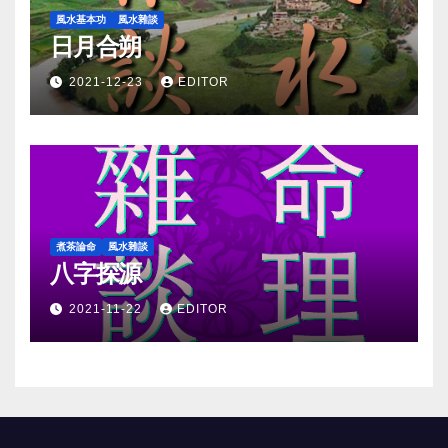
風水基本功
風水雜談
日月合朔
2021-12-23
EDITOR
煮茶論命
風水雜談
八字探源
2021-11-22
EDITOR