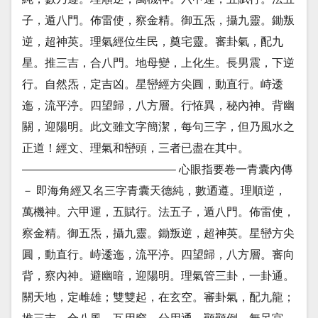
子，遁八門。佈雷使，察金精。御五炁，攝九靈。鋤叛
逆，超神英。理氣經位生民，奠宅靈。審卦氣，配九
星。推三吉，合八門。地母變，上化生。長男震，下逆
行。自然炁，定吉凶。星巒經方尖圓，動直行。峙逶
迤，流平渟。四望歸，八方層。行恠異，秘內神。背幽
關，迎陽明。此文雖文字簡潔，每句三字，但乃風水之
正道！經文、理氣和巒頭，三者已盡在其中。
—————————————– 心眼指要卷一青囊內傳
－ 即海角經又名三字青囊天德純，數迺遵。理順逆，
萬機神。六甲運，五賦行。法五子，遁八門。佈雷使，
察金精。御五炁，攝九靈。鋤叛逆，超神英。星巒方尖
圓，動直行。峙逶迤，流平渟。四望歸，八方層。審向
背，察內神。避幽暗，迎陽明。理氣管三卦，一卦通。
關天地，定雌雄；雙雙起，在玄空。審卦氣，配九龍；