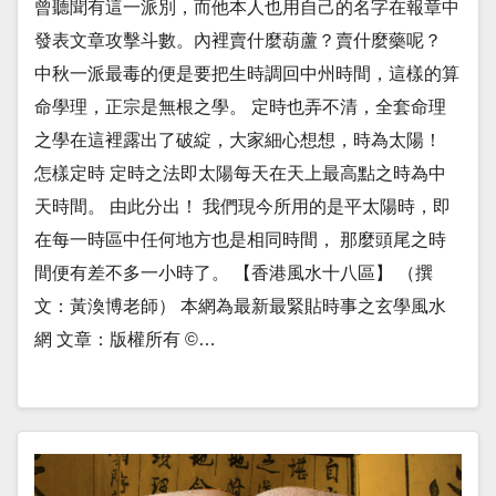
曾聽聞有這一派別，而他本人也用自己的名字在報章中
發表文章攻擊斗數。內裡賣什麼葫蘆？賣什麼藥呢？
中秋一派最毒的便是要把生時調回中州時間，這樣的算
命學理，正宗是無根之學。 定時也弄不清，全套命理
之學在這裡露出了破綻，大家細心想想，時為太陽！
怎樣定時 定時之法即太陽每天在天上最高點之時為中
天時間。 由此分出！ 我們現今所用的是平太陽時，即
在每一時區中任何地方也是相同時間， 那麼頭尾之時
間便有差不多一小時了。 【香港風水十八區】 （撰
文：黃渙博老師） 本網為最新最緊貼時事之玄學風水
網 文章：版權所有 ©…