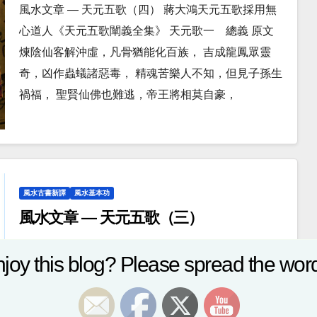
風水文章 — 天元五歌（四） 蔣大鴻天元五歌採用無
心道人《天元五歌闡義全集》 天元歌一 總義 原文
煉陰仙客解沖虛，凡骨猶能化百族， 吉成龍鳳眾靈
奇，凶作蟲蟻諸惡毒， 精魂苦樂人不知，但見子孫生
禍福， 聖賢仙佛也難逃，帝王將相莫自豪，
風水古書新譯
風水基本功
風水文章 — 天元五歌（三）
2014-11-04
EDITOR
joy this blog? Please spread the word
風水文章 — 天元五歌（三） 蔣大鴻天元五歌採用無
心道人《天元五歌闡義全集》 天元歌一 總義 原文
煉陰仙客解沖虛，凡骨猶能化百族， 吉成龍鳳眾靈