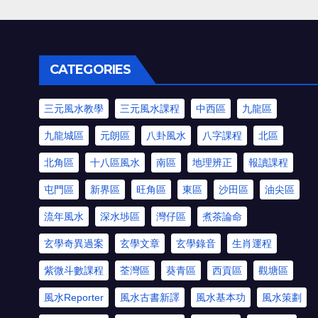
CATEGORIES
三元風水教學
三元風水課程
中西區
九龍區
九龍城區
元朗區
八卦風水
八字課程
北區
北角區
十八區風水
南區
地理辨正
報讀課程
屯門區
新界區
旺角區
東區
沙田區
油尖區
流年風水
深水埗區
灣仔區
煮茶論命
玄學奇異過案
玄學文章
玄學錄音
生肖運程
紫微斗數課程
荃灣區
葵青區
西貢區
觀塘區
風水Reporter
風水古書新譯
風水基本功
風水策劃