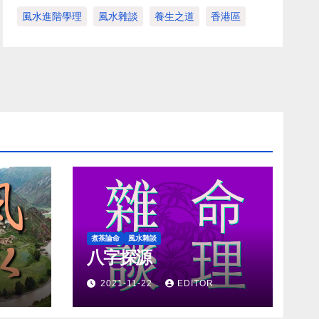
風水進階學理
風水雜談
養生之道
香港區
煮茶論命
風水雜談
八字探源
2021-11-22
EDITOR