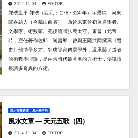
2014-11-04
EDITOR
郭璞生平 郭璞（西元： 276 ~324 年）字景純，河東
聞喜縣人（今屬山西省），西晉末東晉初著名學者、
文學家、術數家。死後追贈弘農太守。東晉（元帝
時，歷任著作佐郎、尚書郎，曾與王隱共同撰寫《晉
史》他博學多才。郭璞除家傳易學外，還承襲了道教
的術數學理論，是兩晉時代最著名的方術士，傳說擅
長諸多奇異的方術。
風水古書新譯
風水基本功
風水文章 — 天元五歌（四）
2014-11-04
EDITOR