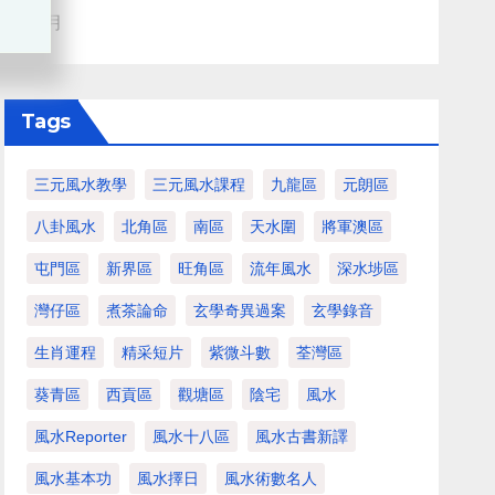
血月
Tags
三元風水教學
三元風水課程
九龍區
元朗區
八卦風水
北角區
南區
天水圍
將軍澳區
屯門區
新界區
旺角區
流年風水
深水埗區
灣仔區
煮茶論命
玄學奇異過案
玄學錄音
生肖運程
精采短片
紫微斗數
荃灣區
葵青區
西貢區
觀塘區
陰宅
風水
風水Reporter
風水十八區
風水古書新譯
風水基本功
風水擇日
風水術數名人