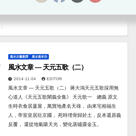
奇，凶作蟲蟻諸惡毒， 精魂苦樂人不知，但見子孫生
禍福， 聖賢仙佛也難逃，帝王將相莫自豪，
風水古書新譯
風水基本功
風水文章 — 天元五歌（二）
2014-11-04
EDITOR
風水文章 — 天元五歌（二） 蔣大鴻天元五歌採用無
心道人《天元五歌闡義全集》 天元歌一 總義 原文
生時衣食居厦屋，萬寶地產名天祿， 由來宅相福生
人，帝室皇居壯京國， 死時埋骨歸於土，反本還原義
反覆， 還從地氣吸天光，變化蒸噓露金玉。