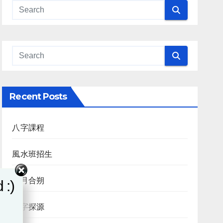
Recent Posts
八字課程
風水班招生
日月合朔
 :)
八字探源