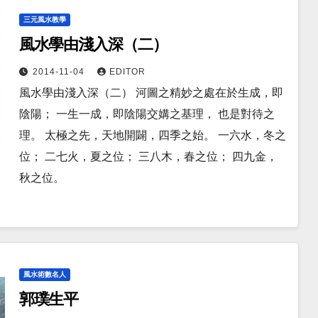
三元風水教學
風水學由淺入深（二）
2014-11-04
EDITOR
風水學由淺入深（二） 河圖之精妙之處在於生成，即
陰陽； 一生一成，即陰陽交媾之基理， 也是對待之
理。 太極之先，天地開闢，四季之始。 一六水，冬之
位； 二七火，夏之位； 三八木，春之位； 四九金，
秋之位。
風水術數名人
郭璞生平