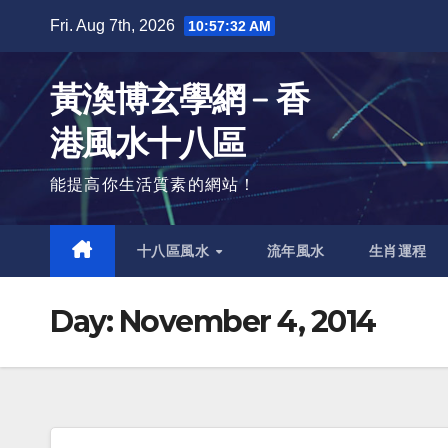
Skip
Fri. Aug 7th, 2026
10:57:33 AM
to
content
黃渙博玄學網﹣香
港風水十八區
能提高你生活質素的網站！
十八區風水
流年風水
生肖運程
Day:
November 4, 2014