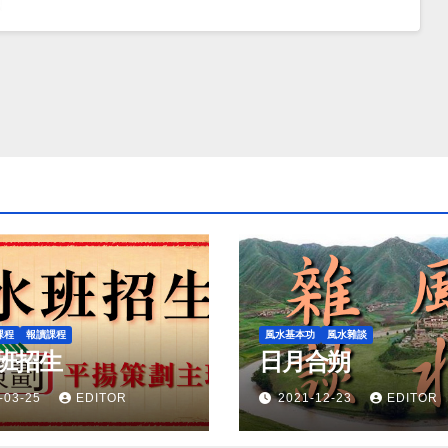
課程
報讀課程
風水基本功
風水雜談
班招生
日月合朔
-03-25
EDITOR
2021-12-23
EDITOR