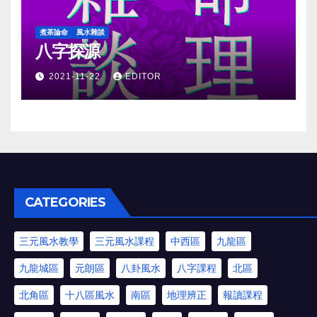
煮茶論命
風水雜談
八字探源
2021-11-22
EDITOR
CATEGORIES
三元風水教學
三元風水課程
中西區
九龍區
九龍城區
元朗區
八卦風水
八字課程
北區
北角區
十八區風水
南區
地理辨正
報讀課程