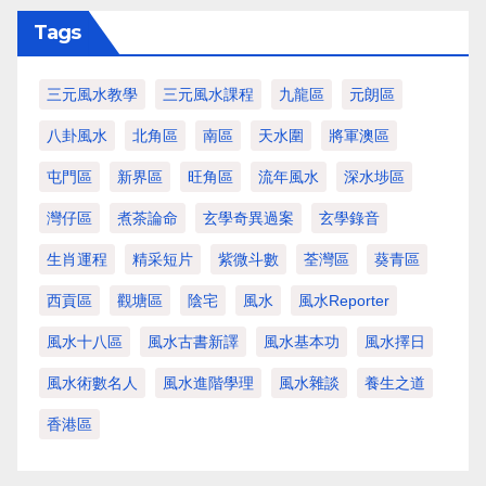
Tags
三元風水教學
三元風水課程
九龍區
元朗區
八卦風水
北角區
南區
天水圍
將軍澳區
屯門區
新界區
旺角區
流年風水
深水埗區
灣仔區
煮茶論命
玄學奇異過案
玄學錄音
生肖運程
精采短片
紫微斗數
荃灣區
葵青區
西貢區
觀塘區
陰宅
風水
風水Reporter
風水十八區
風水古書新譯
風水基本功
風水擇日
風水術數名人
風水進階學理
風水雜談
養生之道
香港區