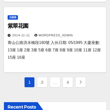
元朗區
紫翠花園
2014-11-11
WORDPRESS_ADMIN
青山公路洪水橋段180號 入伙日期: 05/1995 大廈座數:
13座 1座 2座 3座 5座 6座 7座 8座 9座 10座 11座 12座
15座 16座
Posts
1
2
…
4
pagination
Recent Posts