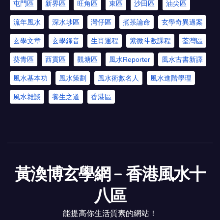
屯門區
新界區
旺角區
東區
沙田區
油尖區
流年風水
深水埗區
灣仔區
煮茶論命
玄學奇異過案
玄學文章
玄學錄音
生肖運程
紫微斗數課程
荃灣區
葵青區
西貢區
觀塘區
風水Reporter
風水古書新譯
風水基本功
風水策劃
風水術數名人
風水進階學理
風水雜談
養生之道
香港區
黃渙博玄學網﹣香港風水十
八區
能提高你生活質素的網站！