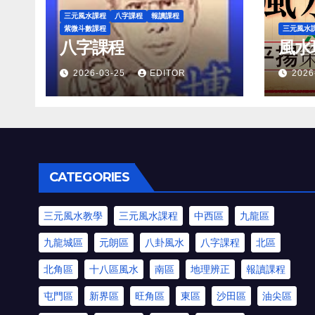
三元風水課程
八字課程
報讀課程
紫微斗數課程
三元風水
八字課程
風水
2026-03-25
EDITOR
2026
CATEGORIES
三元風水教學
三元風水課程
中西區
九龍區
九龍城區
元朗區
八卦風水
八字課程
北區
北角區
十八區風水
南區
地理辨正
報讀課程
屯門區
新界區
旺角區
東區
沙田區
油尖區