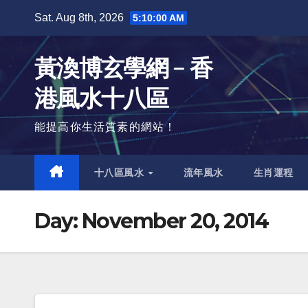
Skip
Sat. Aug 8th, 2026
5:10:01 AM
to
content
黃渙博玄學網﹣香
港風水十八區
能提高你生活質素的網站！
十八區風水
流年風水
生肖運程
Day:
November 20, 2014