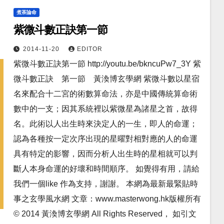
煮茶論命
紫微斗數正訣第一節
2014-11-20
EDITOR
紫微斗數正訣第一節 http://youtu.be/bkncuPw7_3Y 紫
微斗數正訣 第一節 黃渙博玄學網 紫微斗數以星宿
名來配合十二宮的術數算命法，亦是中國傳統算命術
數中的一支；因其系統­裡以紫微星為諸星之首，故得
名。此術以人出生時來決定人的一生，即人的命運；
認為各種­按一定次序出現的星曜對相對應的人的命運
具有特定的影響，因而分析人出生時的星相就可­以判
斷人本身命運的好壞和時間順序。 如覺得有用，請給
我們一個like 作為支持，謝謝。 本網為最新最緊貼時
事之玄學風水網 文章：www.masterwong.hk版權所有
© 2014 黃渙博玄學網 All Rights Reserved， 如引文