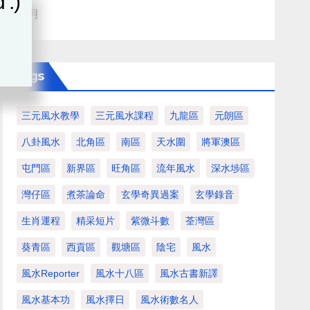
 :)
血月
Tags
三元風水教學
三元風水課程
九龍區
元朗區
八卦風水
北角區
南區
天水圍
將軍澳區
屯門區
新界區
旺角區
流年風水
深水埗區
灣仔區
煮茶論命
玄學奇異過案
玄學錄音
生肖運程
精采短片
紫微斗數
荃灣區
葵青區
西貢區
觀塘區
陰宅
風水
風水Reporter
風水十八區
風水古書新譯
風水基本功
風水擇日
風水術數名人