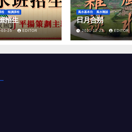
課程
報讀課程
風水基本功
風水雜談
班招生
日月合朔
-03-25
EDITOR
2021-12-23
EDITOR