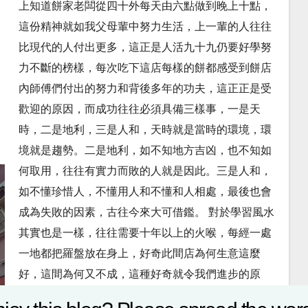
上知道餅家老闆從四十外每天由六點做到晚上十點，
這份精神就如我父母輩中努力生活，上一輩的人往往
比現代的人付出更多，這正是人活九十九仍要好學努
力不斷的榜樣，每次吃下這店每樣的餅都感受到餅店
內師傅們付出的努力和背後多年的功夫，這正正是受
歡迎的原因，而成功往往必須具備三樣事，一是天
時，二是地利，三是人和，天時就是當時的環境，環
境就是趨勢。二是地利，如不知地方吉凶，也不知如
何取用，往往有實力而敗的人就是因此。三是人和，
如不懂珍惜人，不懂用人和不懂和人相處，最後也會
成為失敗的因素，古往今來大可借鑑。 對於學習風水
其實也是一樣，往往需要十年以上的火喉，每經一處
一地都把羅盤放在身上，好奇此間店為何生意這麼
好，這間為何又不成，這種好奇就令我們進步的原
因，希望用風水為人帶來好處。 風水格局: 說回這