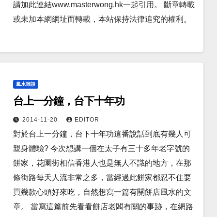
請加此連結www.masterwong.hk一起引用。 斷章轉載
或未加本網網址而轉載，本站保持法律追究的權利。
風水雜談
台上一分鐘，台下十年功
2014-11-20
EDITOR
對於台上一分鐘，台下十年功這番說話到底有幾人可
親身體驗? 今次想講一個在太子有三十多年老字號的
餅家，花園街相信香港人也是無人不識的地方，在那
條街路每天人流非常之多，當經過此餅家都忍不住要
買幾款心頭好來吃，自然想寫一篇有關餅店風水的文
章。 當寫這篇前先看看餅店老闆有關的事跡，在網路