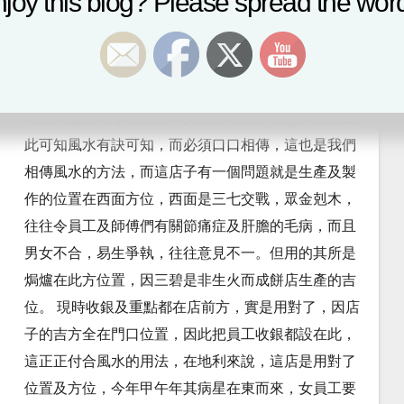
joy this blog? Please spread the word
店，花園街的坐向是坐東向西及坐西向東兩個方位，
而餅店是1962年起建完成，為中元氣運，七層樓高的
房子，店子長形，收東西兩氣，山向為坐庚向甲兼的
方位。 這個山向有趣之處是向首得八白之旺氣，以這
向首大都會因令星在向而失敗，而店子生意興隆，由
此可知風水有訣可知，而必須口口相傳，這也是我們
相傳風水的方法，而這店子有一個問題就是生產及製
作的位置在西面方位，西面是三七交戰，眾金剋木，
往往令員工及師傅們有關節痛症及肝膽的毛病，而且
男女不合，易生爭執，往往意見不一。但用的其所是
焗爐在此方位置，因三碧是非生火而成餅店生產的吉
位。 現時收銀及重點都在店前方，實是用對了，因店
子的吉方全在門口位置，因此把員工收銀都設在此，
這正正付合風水的用法，在地利來說，這店是用對了
位置及方位，今年甲午年其病星在東而來，女員工要