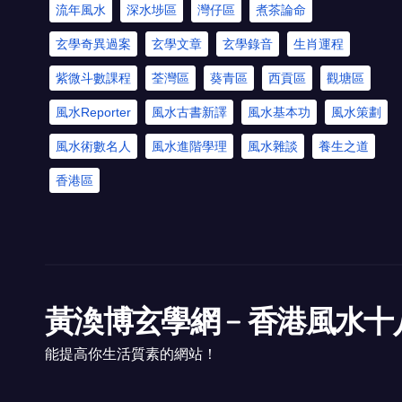
流年風水
深水埗區
灣仔區
煮茶論命
玄學奇異過案
玄學文章
玄學錄音
生肖運程
紫微斗數課程
荃灣區
葵青區
西貢區
觀塘區
風水Reporter
風水古書新譯
風水基本功
風水策劃
風水術數名人
風水進階學理
風水雜談
養生之道
香港區
黃渙博玄學網﹣香港風水十
能提高你生活質素的網站！