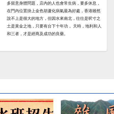
多留意身體問題，店內的人也會常生病，要多休息，
在門內位置掛上金色胡蘆化病氣最為好處，香港雖然
說不上是很大的地方，但因水來南北，往往是呎寸之
土是黃金之地，只要有台下十年功， 天時，地利和人
和三者，才是經商及成功的良藥。