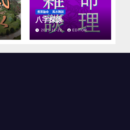
煮茶論命
風水雜談
八字探源
2021-11-22
EDITOR