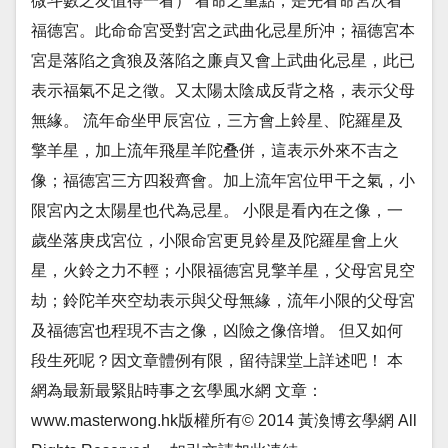
微斗數之友值得一看） 看命之重點，是先看命宮次看
福德宮。此命命宮受對宮之武曲化忌星所沖；福德宮本
宮是落陷之貪狼及落陷之廉貞又會上武曲化忌星，此已
表示福氣不足之徵。又太陽太陰成反背之格，表示父母
無緣。 流年命坐甲辰宮位，三方會上鈴星、陀羅星及
擎羊星，加上流年飛星羊陀叠併，這表示外來不吉之
像；福德宮三方四殺齊會。加上流年宮位甲干之氣，小
限宮內之太陽星也代為忌星。 小限是看內在之像，一
歲坐落庚戌宮位，小限命宮更見鈴星及陀羅星會上火
星，火鈴之力不輕；小限福德宮見擎羊星，父母宮見空
劫；鈴陀羊夾空劫表示與父母無緣，流年小限的父母宮
及福德宮也程現不吉之像，凶險之像倍增。 但又如何
段生死呢？因文章體例有限，留待課堂上詳述吧！ 本
網為最新最緊貼時事之玄學風水網 文章：
www.masterwong.hk版權所有© 2014 黃渙博玄學網 All