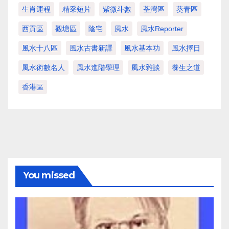
生肖運程
精采短片
紫微斗數
荃灣區
葵青區
西貢區
觀塘區
陰宅
風水
風水Reporter
風水十八區
風水古書新譯
風水基本功
風水擇日
風水術數名人
風水進階學理
風水雜談
養生之道
香港區
You missed