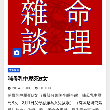
煮茶論命
哺母乳中壓死B女
2014-11-03
EDITOR
哺母乳中壓死B女 （母親分娩後半睡半醒，哺母乳中壓
死B女，3月1日父母忍痛為女兒拔喉） （有興趣研究紫