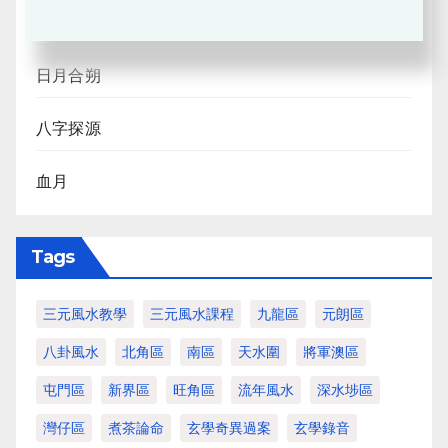
風水班招生
日月合朔
八字探源
血月
Tags
三元風水教學
三元風水課程
九龍區
元朗區
八卦風水
北角區
南區
天水圍
將軍澳區
屯門區
新界區
旺角區
流年風水
深水埗區
灣仔區
煮茶論命
玄學奇異過案
玄學錄音