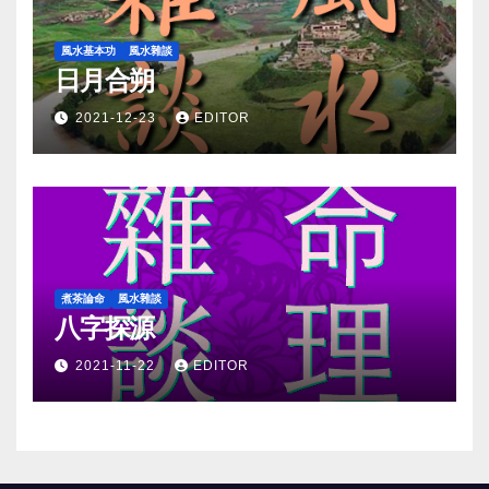
風水基本功
風水雜談
日月合朔
2021-12-23
EDITOR
煮茶論命
風水雜談
八字探源
2021-11-22
EDITOR