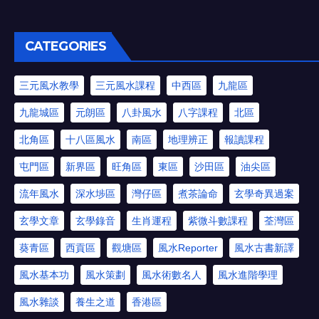
CATEGORIES
三元風水教學
三元風水課程
中西區
九龍區
九龍城區
元朗區
八卦風水
八字課程
北區
北角區
十八區風水
南區
地理辨正
報讀課程
屯門區
新界區
旺角區
東區
沙田區
油尖區
流年風水
深水埗區
灣仔區
煮茶論命
玄學奇異過案
玄學文章
玄學錄音
生肖運程
紫微斗數課程
荃灣區
葵青區
西貢區
觀塘區
風水Reporter
風水古書新譯
風水基本功
風水策劃
風水術數名人
風水進階學理
風水雜談
養生之道
香港區