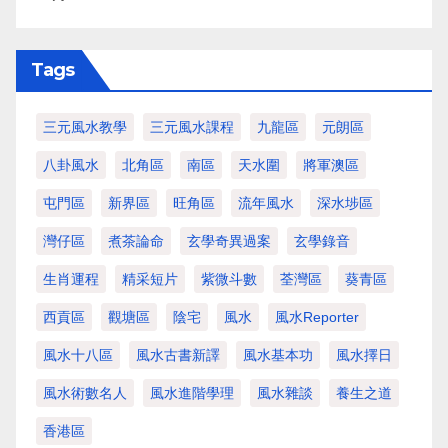
Tags
三元風水教學
三元風水課程
九龍區
元朗區
八卦風水
北角區
南區
天水圍
將軍澳區
屯門區
新界區
旺角區
流年風水
深水埗區
灣仔區
煮茶論命
玄學奇異過案
玄學錄音
生肖運程
精采短片
紫微斗數
荃灣區
葵青區
西貢區
觀塘區
陰宅
風水
風水Reporter
風水十八區
風水古書新譯
風水基本功
風水擇日
風水術數名人
風水進階學理
風水雜談
養生之道
香港區