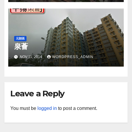
元朗區
泉薈
NOV 11, 2014
WORDPRESS_ADMIN
Leave a Reply
You must be
logged in
to post a comment.