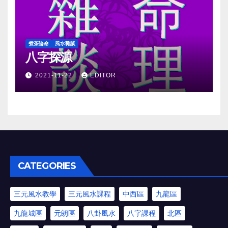
煮茶論命
風水雜談
八字探源
2021-11-22
EDITOR
CATEGORIES
三元風水教學
三元風水課程
中西區
九龍區
九龍城區
元朗區
八卦風水
八字課程
北區