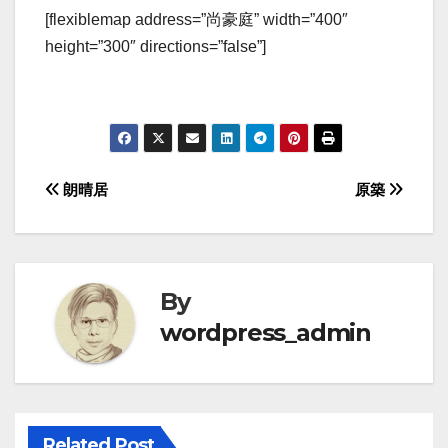
[flexiblemap address=”尚豪庭” width=”400″
height=”300″ directions=”false”]
Post
朗晴居
原築
navigation
By
wordpress_admin
Related Post