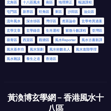
北角區
十八區風水
南區
地理辨正
報讀課程
屯門區
新界區
旺角區
東區
沙田區
油尖區
流年風水
深水埗區
灣仔區
煮茶論命
玄學奇異過案
玄學文章
玄學錄音
生肖運程
紫微斗數課程
荃灣區
葵青區
西貢區
觀塘區
風水Reporter
風水古書新譯
風水基本功
風水策劃
風水術數名人
風水進階學理
風水雜談
養生之道
香港區
黃渙博玄學網﹣香港風水十
八區