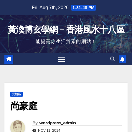
Skip
Fri. Aug 7th, 2026
1:31:48 PM
to
content
黃渙博玄學網﹣香港風水十八區
能提高你生活質素的網站！
元朗區
尚豪庭
By
wordpress_admin
NOV 11, 2014