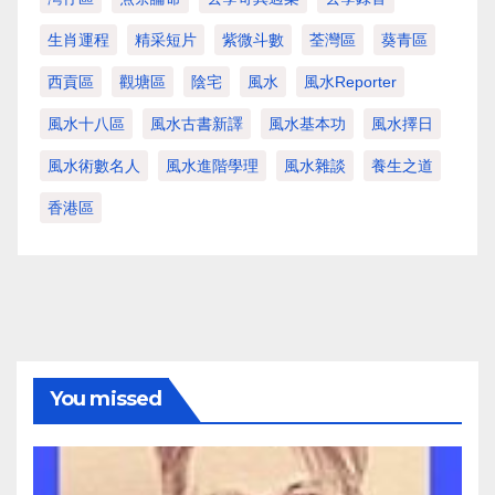
生肖運程
精采短片
紫微斗數
荃灣區
葵青區
西貢區
觀塘區
陰宅
風水
風水Reporter
風水十八區
風水古書新譯
風水基本功
風水擇日
風水術數名人
風水進階學理
風水雜談
養生之道
香港區
You missed