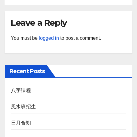
Leave a Reply
You must be
logged in
to post a comment.
Recent Posts
八字課程
風水班招生
日月合朔