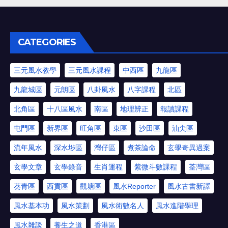
CATEGORIES
三元風水教學
三元風水課程
中西區
九龍區
九龍城區
元朗區
八卦風水
八字課程
北區
北角區
十八區風水
南區
地理辨正
報讀課程
屯門區
新界區
旺角區
東區
沙田區
油尖區
流年風水
深水埗區
灣仔區
煮茶論命
玄學奇異過案
玄學文章
玄學錄音
生肖運程
紫微斗數課程
荃灣區
葵青區
西貢區
觀塘區
風水Reporter
風水古書新譯
風水基本功
風水策劃
風水術數名人
風水進階學理
風水雜談
養生之道
香港區