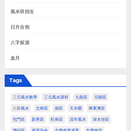
風水班招生
日月合朔
八字探源
血月
Tags
三元風水教學
三元風水課程
九龍區
元朗區
八卦風水
北角區
南區
天水圍
將軍澳區
屯門區
新界區
旺角區
流年風水
深水埗區
灣仔區
煮茶論命
玄學奇異過案
玄學錄音