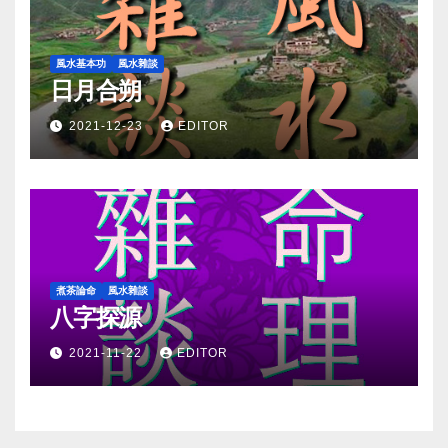
風水基本功
風水雜談
日月合朔
2021-12-23
EDITOR
煮茶論命
風水雜談
八字探源
2021-11-22
EDITOR