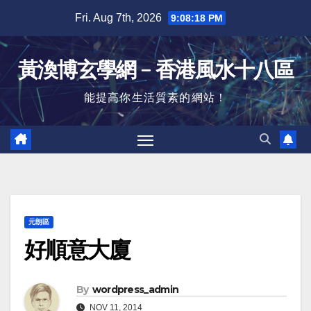
Skip
Fri. Aug 7th, 2026
9:08:19 PM
to
content
黃渙博玄學網﹣香港風水十八區
能提高你生活質素的網站！
元朗區
好順意大廈
By
wordpress_admin
NOV 11, 2014