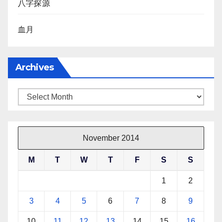
八字探源
血月
Archives
Archives
November 2014
M
T
W
T
F
S
S
1
2
3
4
5
6
7
8
9
10
11
12
13
14
15
16