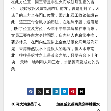
在此方位置，因三碧是非生火而成餅店生產的吉
位。 現時收銀及重點都在店前方，實是用對了，因
店子的吉方全在門口位置，因此把員工收銀都設在
此，這正正付合風水的用法，在地利來說，這店是
用對了位置及方位，今年甲午年其病星在東而來，
女員工要多留意身體問題，店內的人也會常生病，
要多休息，在門內位置掛上金色胡蘆化病氣最為好
處，香港雖然說不上是很大的地方，但因水來南
北，往往是呎寸之土是黃金之地，只要有台下十年
功， 天時，地利和人和三者，才是經商及成功的良
藥。
Post
蔣大鴻說些子-1
加連威老道商業寫字樓風水