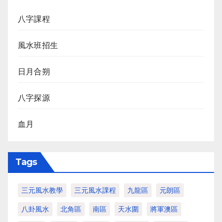
八字課程
風水班招生
日月合朔
八字探源
血月
Tags
三元風水教學
三元風水課程
九龍區
元朗區
八卦風水
北角區
南區
天水圍
將軍澳區