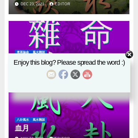
DEC 23, 2021
EDITOR
煮茶論命
風水雜談
八字探源
Enjoy this blog? Please spread the word :)
NOV 22, 2021
EDITOR
八卦風水
風水雜談
血月