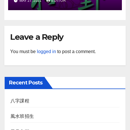
MAY 27, 2021
EDITOR
Leave a Reply
You must be
logged in
to post a comment.
Recent Posts
八字課程
風水班招生