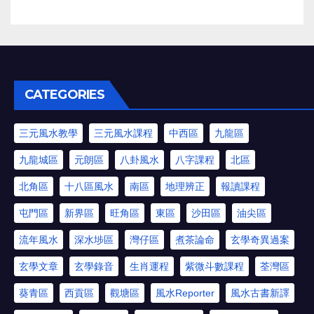
CATEGORIES
三元風水教學
三元風水課程
中西區
九龍區
九龍城區
元朗區
八卦風水
八字課程
北區
北角區
十八區風水
南區
地理辨正
報讀課程
屯門區
新界區
旺角區
東區
沙田區
油尖區
流年風水
深水埗區
灣仔區
煮茶論命
玄學奇異過案
玄學文章
玄學錄音
生肖運程
紫微斗數課程
荃灣區
葵青區
西貢區
觀塘區
風水Reporter
風水古書新譯