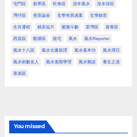
屯門區
新界區
旺角區
流年風水
深水埗區
灣仔區
煮茶論命
玄學奇異過案
玄學錄音
生肖運程
精采短片
紫微斗數
荃灣區
葵青區
西貢區
觀塘區
陰宅
風水
風水Reporter
風水十八區
風水古書新譯
風水基本功
風水擇日
風水術數名人
風水進階學理
風水雜談
養生之道
香港區
You missed