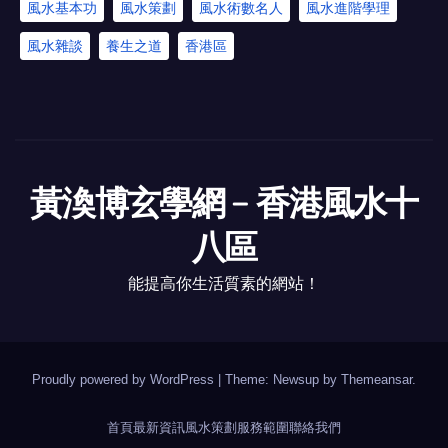
風水基本功
風水策劃
風水術數名人
風水進階學理
風水雜談
養生之道
香港區
黃渙博玄學網﹣香港風水十
八區
能提高你生活質素的網站！
Proudly powered by WordPress
|
Theme: Newsup by
Themeansar
.
首頁
最新資訊
風水策劃
服務範圍
聯絡我們