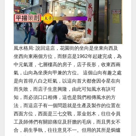
風水格局: 說回這店，花園街的坐向是坐東向西及
坐西向東兩個方位，而餅店是1962年起建完成，為
中元氣運，七層樓高的房子，店子長形，收東西兩
氣，山向為坐庚向甲兼的方位。 這個山向有趣之處
是向首得八白之旺氣，以這向首大都會因令星在向
而失敗，而店子生意興隆，由此可知風水有訣可
知，而必須口口相傳，這也是我們相傳風水的方
法，而這店子有一個問題就是生產及製作的位置在
西面方位，西面是三七交戰，眾金剋木，往往令員
工及師傅們有關節痛症及肝膽的毛病，而且男女不
合，易生爭執，往往意見不一。但用的其所是焗爐