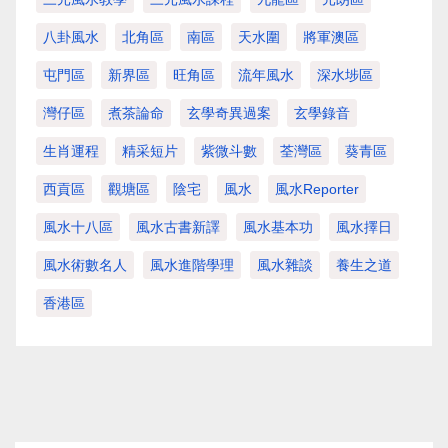
八卦風水
北角區
南區
天水圍
將軍澳區
屯門區
新界區
旺角區
流年風水
深水埗區
灣仔區
煮茶論命
玄學奇異過案
玄學錄音
生肖運程
精采短片
紫微斗數
荃灣區
葵青區
西貢區
觀塘區
陰宅
風水
風水Reporter
風水十八區
風水古書新譯
風水基本功
風水擇日
風水術數名人
風水進階學理
風水雜談
養生之道
香港區