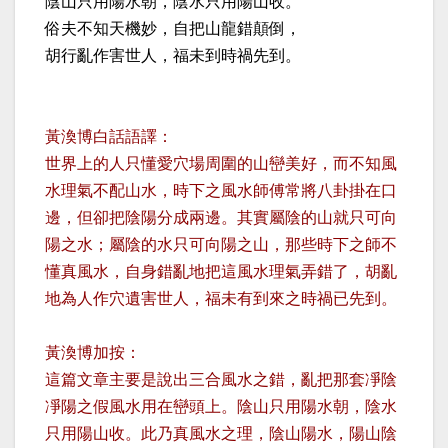
陰山只用陽水朝，陰水只用陽山收。
俗夫不知天機妙，自把山龍錯顛倒，
胡行亂作害世人，福未到時禍先到。
黃渙博白話語譯：
世界上的人只懂愛穴場周圍的山巒美好，而不知風
水理氣不配山水，時下之風水師傅常將八卦掛在口
邊，但卻把陰陽分成兩邊。其實屬陰的山就只可向
陽之水；屬陰的水只可向陽之山，那些時下之師不
懂真風水，自身錯亂地把這風水理氣弄錯了，胡亂
地為人作穴遺害世人，福未有到來之時禍已先到。
黃渙博加按：
這篇文章主要是說出三合風水之錯，亂把那套凈陰
凈陽之假風水用在巒頭上。陰山只用陽水朝，陰水
只用陽山收。此乃真風水之理，陰山陽水，陽山陰