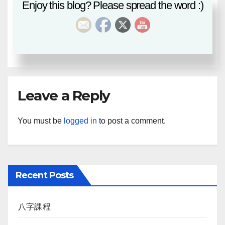
Enjoy this blog? Please spread the word :)
八卦風水
風水雜談
血月
MAY 27, 2021
EDITOR
Leave a Reply
You must be
logged in
to post a comment.
Recent Posts
八字課程