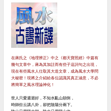
在蔣氏之《地理辨正》中之《都天寶照經》中篇有
幾句文章中，蔣為其加註而有些子這詞句之出現，
現在有些風水人仕取其大造文章，成為風水大學問
大秘密！現將之介紹給各位認識其真正涵意，不必
將簡單之風水理論神化！
世人只愛週迴好，不知水亂山顛倒，
時師但云講八卦，卻把陰陽分兩下。