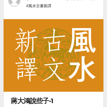
#風水古書新譯
蔣大鴻說些子-1