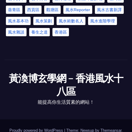
葵青區
西貢區
觀塘區
風水Reporter
風水古書新譯
風水基本功
風水策劃
風水術數名人
風水進階學理
風水雜談
養生之道
香港區
黃渙博玄學網﹣香港風水十
八區
能提高你生活質素的網站！
Proudly powered by WordPress
|
Theme: Newsup by
Themeansar
.