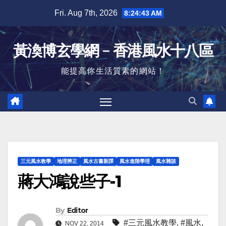
Skip
Fri. Aug 7th, 2026
8:24:44 AM
to
content
黃渙博玄學網﹣香港風水十八區
能提高你生活質素的網站！
三元風水教學
地理辨正
風水古書新譯
風水進階學理
風水雜談
蔣大鴻說些子-1
By
Editor
#三元風水教學
,
#風水
,
NOV 22, 2014