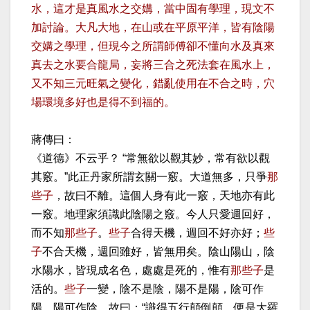
水，這才是真風水之交媾，當中固有學理，現文不
加討論。大凡大地，在山或在平原平洋，皆有陰陽
交媾之學理，但現今之所謂師傅卻不懂向水及真來
真去之水要合龍局，妄將三合之死法套在風水上，
又不知三元旺氣之變化，錯亂使用在不合之時，穴
場環境多好也是得不到福的。
蔣傳曰：
《道德》不云乎？ “常無欲以觀其妙，常有欲以觀
其竅。”此正丹家所謂玄關一竅。大道無多，只爭
那
些子
，故曰不離。這個人身有此一竅，天地亦有此
一竅。地理家須識此陰陽之竅。今人只愛週回好，
而不知
那些子
。
些子
合得天機，週回不好亦好；
些
子
不合天機，週回雖好，皆無用矣。陰山陽山，陰
水陽水，皆現成名色，處處是死的，惟有
那些子
是
活的。
些子
一變，陰不是陰，陽不是陽，陰可作
陽，陽可作陰，故曰：“識得五行顛倒顛，便是大羅