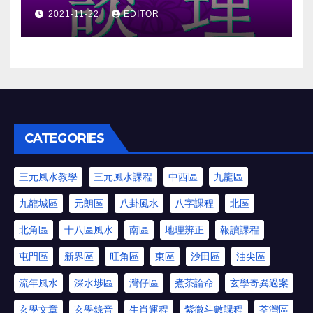
2021-11-22
EDITOR
CATEGORIES
三元風水教學
三元風水課程
中西區
九龍區
九龍城區
元朗區
八卦風水
八字課程
北區
北角區
十八區風水
南區
地理辨正
報讀課程
屯門區
新界區
旺角區
東區
沙田區
油尖區
流年風水
深水埗區
灣仔區
煮茶論命
玄學奇異過案
玄學文章
玄學錄音
生肖運程
紫微斗數課程
荃灣區