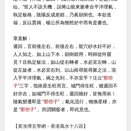
仙。”世人不諳天機，誤將山龍來脈牽合平洋理氣，
執定板格，陰陽反成差錯，乃眞顛倒也。本欲造
福，反以賈禍，楊公所為惻然於中而有是書也。
章直解：
週回，言前後左右。前後左右，龍穴砂水好不好，
人人知之。如上山下水，顛倒錯用，時師從何窺
見？且執定板法，如山從右轉者，水必宜左轉，山
從左旋者，水必宜右到。以山崗尋龍尋脈之法，混
入乎平洋理氣，禍之先到，不亦宜乎？注云“
那些
子
”三字，指挨星生旺而言。城門得生旺，雖週回不
好亦吉，如城門不得生旺，週回雖好，皆無用矣！
隨氣變遷即是 “
那些子
” ；氣化流行，物換星移，亦
是 “
那些子
” 。所謂關竅者，即此意也。
【黃渙博玄學網－香港風水十八區】