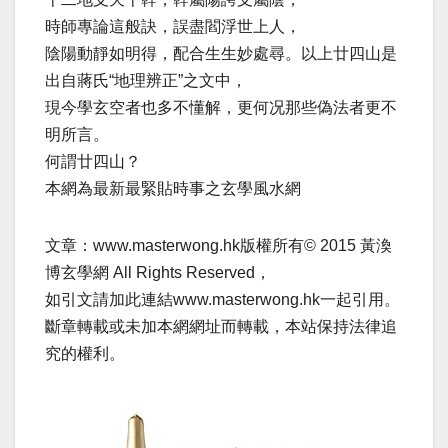
時師專論這般訣，誤盡閻浮世上人，
陰陽動靜如明得，配合生生妙處尋。以上廿四山是
出自蔣氏“地理辨正”之文中，
現今學玄空者也多不懂解，更何况那些偽法者更不
明所言。
何謂廿四山？
本網為最新最緊貼時事之玄學風水網
文章：www.masterwong.hk版權所有© 2015 黃渙
博玄學網 All Rights Reserved，
如引文請加此連結www.masterwong.hk一起引用。
斷章轉載或未加本網網址而轉載，本站保持法律追
究的權利。