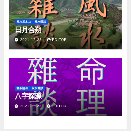
風水基本功
風水雜談
日月合朔
2021-12-23
EDITOR
煮茶論命
風水雜談
八字探源
2021-11-22
EDITOR