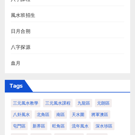
風水班招生
日月合朔
八字探源
血月
Tags
三元風水教學
三元風水課程
九龍區
元朗區
八卦風水
北角區
南區
天水圍
將軍澳區
屯門區
新界區
旺角區
流年風水
深水埗區