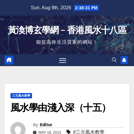
Skip
Sun. Aug 9th, 2026
2:38:31 PM
to
content
黃渙博玄學網﹣香港風水十八區
能提高你生活質素的網站！
三元風水教學
風水學由淺入深（十五）
By
Editor
#三元風水教學
MAY 18, 2015