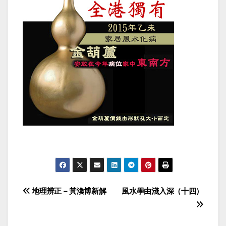
Post
地理辨正－黃渙博新解
風水學由淺入深（十四）
navigation