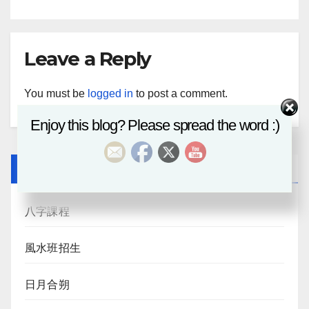
Leave a Reply
You must be
logged in
to post a comment.
Enjoy this blog? Please spread the word :)
Recent Posts
八字課程
風水班招生
日月合朔