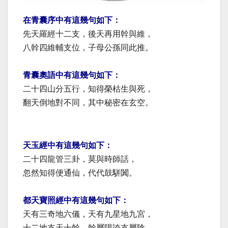
在青囊序中有這幾句如下：
先天羅經十二支，後天再用幹與維，
八幹四維輔支位，子母公孫同此推。
青囊奧語中有這幾句如下：
二十四山分五行，知得榮枯生與死，
翻天倒地對不同，其中秘密在玄空。
天玉經中有這幾句如下：
二十四龍管三卦，莫與時師話，
忽然知得便通仙，代代鼓駢闐。
都天寶照經中有這幾句如下：
天有三奇地六儀，天有九星地九宮，
十二地支天十幹，幹屬陽誇支屬陰，