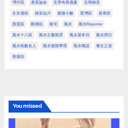
灣仔區
煮茶論命
玄學奇異過案
玄學錄音
生肖運程
精采短片
紫微斗數
荃灣區
葵青區
西貢區
觀塘區
陰宅
風水
風水Reporter
風水十八區
風水古書新譯
風水基本功
風水擇日
風水術數名人
風水進階學理
風水雜談
養生之道
香港區
You missed