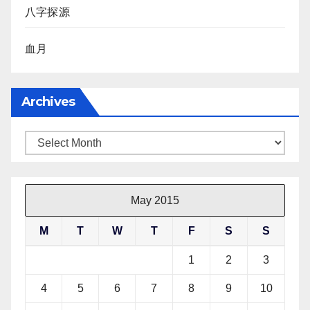
八字探源
血月
Archives
Archives
May 2015
M
T
W
T
F
S
S
1
2
3
4
5
6
7
8
9
10