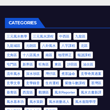
CATEGORIES
三元風水教學
三元風水課程
中西區
九龍區
九龍城區
元朗區
八卦風水
八字課程
北區
北角區
十八區風水
南區
地理辨正
報讀課程
屯門區
新界區
旺角區
東區
沙田區
油尖區
流年風水
深水埗區
灣仔區
煮茶論命
玄學奇異過案
玄學文章
玄學錄音
生肖運程
紫微斗數課程
荃灣區
葵青區
西貢區
觀塘區
風水Reporter
風水古書新譯
風水基本功
風水策劃
風水術數名人
風水進階學理