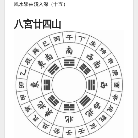
風水學由淺入深（十五）
八宮廿四山