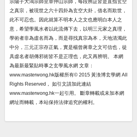
宗陽子大鴻宗師至章仲山宗師，每段辨証皆是直指玄空
之真宗，被現世之六十四卦為玄空大卦，借名而欺世，
此不可忍也。因此就算不明本人之文也應明白本人之
意，希望學風水者以此流傳下去，以明三元家之真理，
學術者非為虛名而為，而是尋找真宗為本，天地清濁此
中分，三元正宗存正氣，實是楊曾蔣章之文可信也，徒
具虛名者胡傳邪術皆不是正理也，此又再辨明。 本網
為最新最緊貼時事之玄學風水網 文章：
www.masterwong.hk版權所有© 2015 黃渙博玄學網 All
Rights Reserved， 如引文請加此連結
www.masterwong.hk一起引用。 斷章轉載或未加本網
網址而轉載，本站保持法律追究的權利。