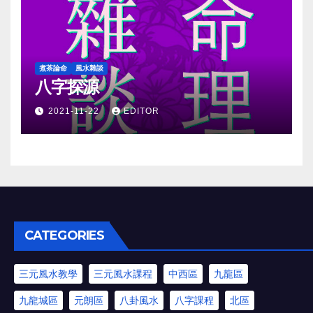
煮茶論命
風水雜談
八字探源
2021-11-22
EDITOR
CATEGORIES
三元風水教學
三元風水課程
中西區
九龍區
九龍城區
元朗區
八卦風水
八字課程
北區