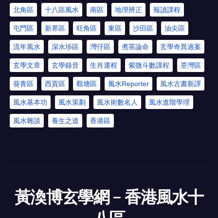
北角區
十八區風水
南區
地理辨正
報讀課程
屯門區
新界區
旺角區
東區
沙田區
油尖區
流年風水
深水埗區
灣仔區
煮茶論命
玄學奇異過案
玄學文章
玄學錄音
生肖運程
紫微斗數課程
荃灣區
葵青區
西貢區
觀塘區
風水Reporter
風水古書新譯
風水基本功
風水策劃
風水術數名人
風水進階學理
風水雜談
養生之道
香港區
黃渙博玄學網﹣香港風水十