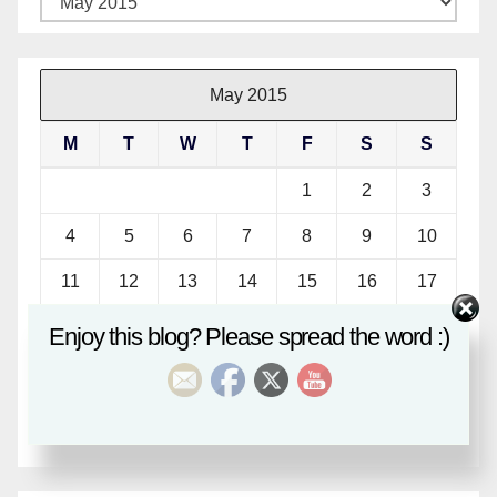
May 2015
M
T
W
T
F
S
S
1
2
3
4
5
6
7
8
9
10
11
12
13
14
15
16
17
18
19
20
21
22
23
24
Enjoy this blog? Please spread the word :)
25
26
27
28
29
30
31
« Apr
Jun »