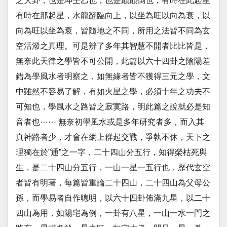
之大卦，也是坤壬乙也，也是顛顛倒也，有時在此起星
有時在那起星，水龍翻臨向上，以坐為旺以向為衰，以
向為旺以坐為衰，皆隨地之不同，所用之法皆不同為玄
空活潑之真理。可是辨了多年其智慧不開者比比皆是，
無奈此天律之學皆不可公開，此篇以六十四卦之陰陽差
錯為學風水者明察之，如無緣者皆不獲得三元之學，文
中雖然不容易了解，有如火星之學，必須十年之功夫不
可知也，學風水之路皆之寂寞路，明此篇之說就必是知
音者也⋯⋯ 無奈初學風水或是多年研究者多，而入其
真神路者少，才會在網上群起交戰，爭執不休，天下之
理獨在於”通”之一字，二十四山分五行，知得榮枯死與
生，是二十四山分五行，一山一星一五行也，歷代玄空
者皆有明著，每篇皆重論二十四山，二十四山為父母公
孫，而學易者自作聰明，以六十四卦佈滿九星，以二十
四山為用，如陽宅為例，一卦有八星，一山一水一門之