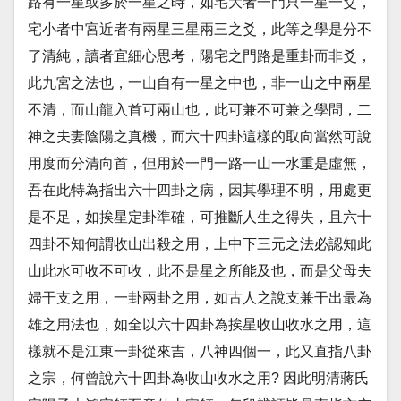
路有一星或多於一星之時，如宅大者一門只一星一爻，
宅小者中宮近者有兩星三星兩三之爻，此等之學是分不
了清純，讀者宜細心思考，陽宅之門路是重卦而非爻，
此九宮之法也，一山自有一星之中也，非一山之中兩星
不清，而山龍入首可兩山也，此可兼不可兼之學問，二
神之夫妻陰陽之真機，而六十四卦這樣的取向當然可說
用度而分清向首，但用於一門一路一山一水重是虛無，
吾在此特為指出六十四卦之病，因其學理不明，用處更
是不足，如挨星定卦準確，可推斷人生之得失，且六十
四卦不知何謂收山出殺之用，上中下三元之法必認知此
山此水可收不可收，此不是星之所能及也，而是父母夫
婦干支之用，一卦兩卦之用，如古人之說支兼干出最為
雄之用法也，如全以六十四卦為挨星收山收水之用，這
樣就不是江東一卦從來吉，八神四個一，此又直指八卦
之宗，何曾說六十四卦為收山收水之用? 因此明清蔣氏