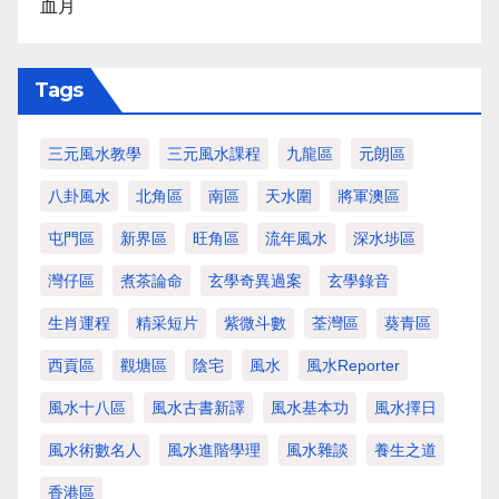
血月
Tags
三元風水教學
三元風水課程
九龍區
元朗區
八卦風水
北角區
南區
天水圍
將軍澳區
屯門區
新界區
旺角區
流年風水
深水埗區
灣仔區
煮茶論命
玄學奇異過案
玄學錄音
生肖運程
精采短片
紫微斗數
荃灣區
葵青區
西貢區
觀塘區
陰宅
風水
風水Reporter
風水十八區
風水古書新譯
風水基本功
風水擇日
風水術數名人
風水進階學理
風水雜談
養生之道
香港區