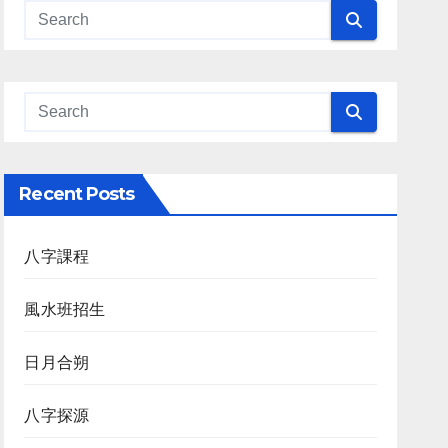
Recent Posts
八字課程
風水班招生
日月合朔
八字探源