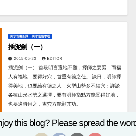
風水古書新譯
風水進階學理
插泥劍（一）
2015-05-23
EDITOR
插泥劍（一） 首段明言選地不難，擇師之要緊，而福
人有福地，要得好穴，首重有德之仕。 訣日，明師擇
得美地，也要給有德之人，火型山勢多不結穴；詳談
各種山形水勢之選擇，要有明師指點方能覓得好地，
也要適時用之，吉穴方能顯其功。
joy this blog? Please spread the word