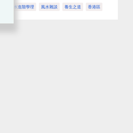
風水進階學理
風水雜談
養生之道
香港區