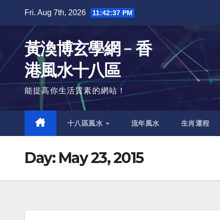
Skip
Fri. Aug 7th, 2026
11:42:39 PM
to
content
黃渙博玄學網﹣香
港風水十八區
能提高你生活質素的網站！
十八區風水
流年風水
生肖運程
Day:
May 23, 2015