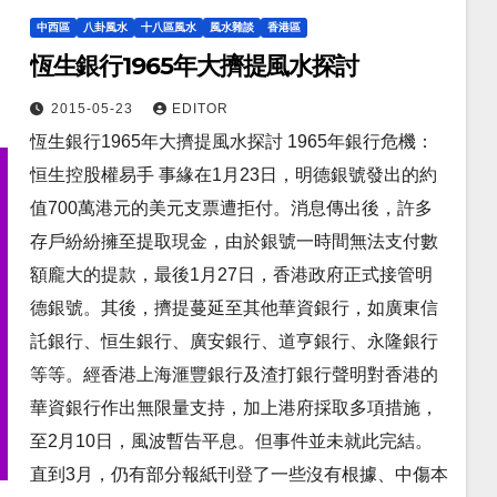
中西區
八卦風水
十八區風水
風水雜談
香港區
恆生銀行1965年大擠提風水探討
2015-05-23
EDITOR
恆生銀行1965年大擠提風水探討 1965年銀行危機：
恒生控股權易手 事緣在1月23日，明德銀號發出的約
值700萬港元的美元支票遭拒付。消息傳出後，許多
存戶紛紛擁至提取現金，由於銀號一時間無法支付數
額龐大的提款，最後1月27日，香港政府正式接管明
德銀號。其後，擠提蔓延至其他華資銀行，如廣東信
託銀行、恒生銀行、廣安銀行、道亨銀行、永隆銀行
等等。經香港上海滙豐銀行及渣打銀行聲明對香港的
華資銀行作出無限量支持，加上港府採取多項措施，
至2月10日，風波暫告平息。但事件並未就此完結。
直到3月，仍有部分報紙刊登了一些沒有根據、中傷本