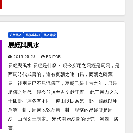
八卦風水
風水基本功
風水雜談
易經與風水
2015-05-23
EDITOR
易經與風水 易經是什麼？ 現今所用之易經是周易，是
西周時代成書的，還有夏朝之連山易，商朝之歸藏
易，後兩易已不見流傳了，夏朝已是上古之年，只是
相傳之年代，現今並無考古文獻証實。 此三易內之六
十四卦排序各有不同，連山以艮為第一卦，歸藏以坤
為第一卦，周易以乾為第一卦，現稱的易經便是周
易，由周文王制定。 宋代開始易圖的研究，河圖、洛
書、