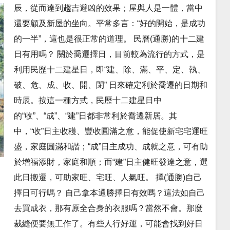
辰，從而達到趨吉避凶的效果；屋與人是一體，當中
還要顧及新屋的坐向。平常多言：“好的開始，是成功
的一半”，這也是很正常的道理。 民曆(通勝)的十二建
日有用嗎？ 關於喬遷擇日，目前較為流行的方式，是
利用民歷十二建星日，即“建、除、滿、平、定、執、
破、危、成、收、開、閉” 日來確定利於喬遷的日期和
時辰。按這一種方式，民歷十二建星日中
的“收”、“成”、“建”日都非常利於喬遷新居。其
中，“收”日主收穫、豐收圓滿之意，能促使新宅宅運旺
盛，家庭圓滿和諧；“成”日主成功、成就之意，可有助
於增福添財，家庭和順；而“建”日主健旺發達之意，選
此日搬遷，可助家旺、宅旺、人氣旺。 擇(通勝)自己
擇日可行嗎？ 自己拿本通勝擇日有效嗎？這法如自己
去買成衣，那有原全合身的衣服嗎？當然不會。那麼
裁縫便要無工作了。有些人行好運，可能會找到好日