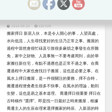
風水雜談
搬家擇日
2015-05-23
EDITOR
搬家擇日 新居入伙，本是令人開心的事，人望高處，
水向低流，人生尋找更好的生活乃正常之事。搬屋的
過程中當然會很忙碌及引致很多麻煩之事發生在所難
免，家中之財物、人及事無一不要考慮周到，由於舉
家搬往新住宅，有點不適應也是正常不過之事。在喬
遷過程中大家也會找日子搬屋，這也是必要之事。在
風水上擇日搬屋，是一件很關注的要務，擇不合時，
搬遷過程便會產生很多不快事。在風水的理論，動則
生變，這也是易之基本道理。 喬遷擇日很重要 擇日在
古時稱作 “選擇”。即是找一日最好之時來搬屋，根據
喬遷主人的生辰命理來選擇搬家的時辰、入新居的時