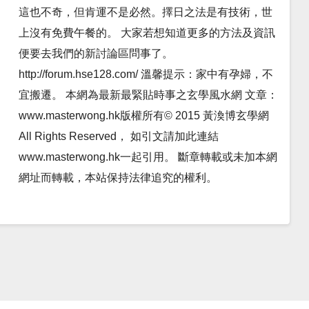
這也不奇，但肯運不是必然。擇日之法是有技術，世
上沒有免費午餐的。 大家若想知道更多的方法及資訊
便要去我們的新討論區問事了。
http://forum.hse128.com/ 溫馨提示：家中有孕婦，不
宜搬遷。 本網為最新最緊貼時事之玄學風水網 文章：
www.masterwong.hk版權所有© 2015 黃渙博玄學網
All Rights Reserved， 如引文請加此連結
www.masterwong.hk一起引用。 斷章轉載或未加本網
網址而轉載，本站保持法律追究的權利。