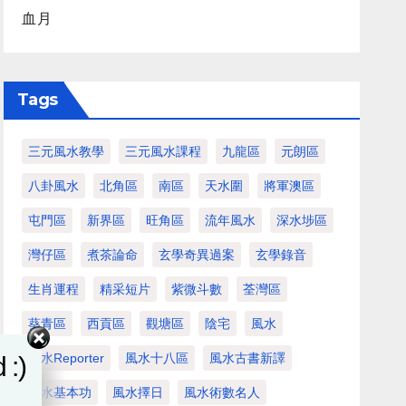
血月
Tags
三元風水教學
三元風水課程
九龍區
元朗區
八卦風水
北角區
南區
天水圍
將軍澳區
屯門區
新界區
旺角區
流年風水
深水埗區
灣仔區
煮茶論命
玄學奇異過案
玄學錄音
生肖運程
精采短片
紫微斗數
荃灣區
葵青區
西貢區
觀塘區
陰宅
風水
風水Reporter
風水十八區
風水古書新譯
 :)
風水基本功
風水擇日
風水術數名人