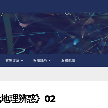
玄學文章
報讀課程
服務範圍
地理辨惑》02