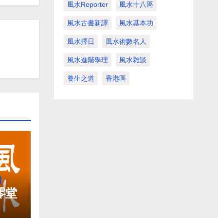
風水Reporter
風水十八區
風水古書新譯
風水基本功
風水擇日
風水術數名人
風水進階學理
風水雜談
養生之道
香港區
零堂