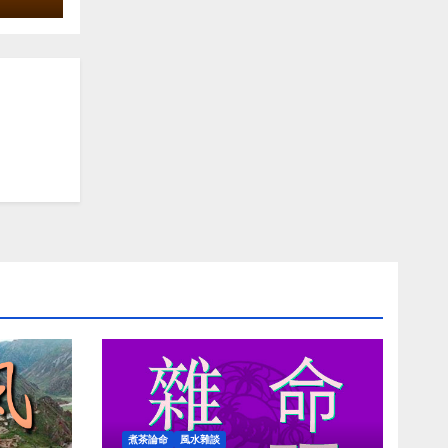
煮茶論命
風水雜談