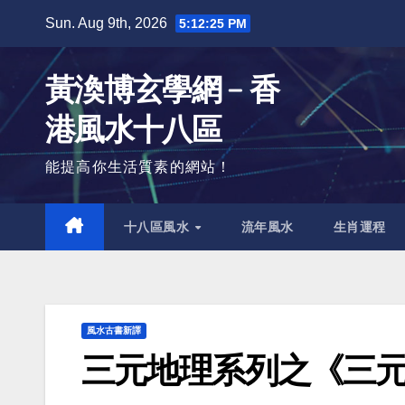
Skip
Sun. Aug 9th, 2026
5:12:26 PM
to
content
黃渙博玄學網﹣香
港風水十八區
能提高你生活質素的網站！
十八區風水
流年風水
生肖運程
風水古書新譯
三元地理系列之《三元