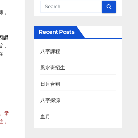
傳，
Recent Posts
因謂
旨，
八字課程
在
風水班招生
日月合朔
八字探源
、常
血月
益，