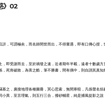
》02
且詳，可謂極矣，而名師間世而出，不得嘗遇，即有口傳心授，
土，即受謝而去，至於禍發之速，近者期年半載，遠者十數歲方
孫，死喪破敗，為害之酷，筆不勝書，間有偶中，則自詡其真知
竊慕之，廣搜地理各種圖冊，冥心思索，無間寒暄，凡係聲名烜
同小異，至言理氣，則五行三合，撥砂輔星，純是捕風捉影之說