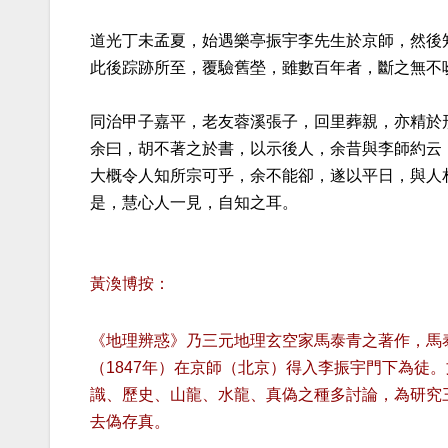
道光丁未孟夏，始遇樂亭振宇李先生於京師，然後
此後踪跡所至，覆驗舊塋，雖數百年者，斷之無不
同治甲子嘉平，老友蓉溪張子，回里葬親，亦精於
余曰，胡不著之於書，以示後人，余昔與李師約云
大概令人知所宗可乎，余不能卻，遂以平日，與人
是，慧心人一見，自知之耳。
黃渙博按：
《地理辨惑》乃三元地理玄空家馬泰青之著作，馬
（1847年）在京師（北京）得入李振宇門下為徒
識、歷史、山龍、水龍、真偽之種多討論，為研究
去偽存真。