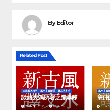
By
Editor
Related Post
三元風水教學
風水古書新譯
風水基本功
風水古書
談蔣大鴻所著之歸厚錄
章仲
MAR 31, 2021
EDITOR
SEP 1