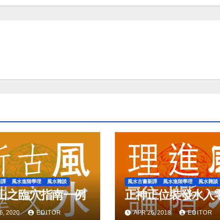
新譯
風水進階學理
風水雜談
風水古書新譯
風水進階學理
風水雜談
山之臨穴指南一例
正神正位裝發水入
6, 2020
EDITOR
APR 26, 2018
EDITOR