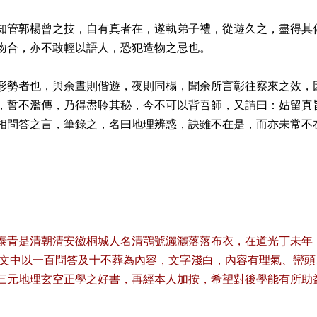
知管郭楊曾之技，自有真者在，遂執弟子禮，從遊久之，盡得其
吻合，亦不敢輕以語人，恐犯造物之忌也。
形勢者也，與余晝則偕遊，夜則同榻，聞余所言彰往察來之效，
，誓不濫傳，乃得盡聆其秘，今不可以背吾師，又謂曰：姑留真
相問答之言，筆錄之，名曰地理辨惑，訣雖不在是，而亦未常不
泰青是清朝清安徽桐城人名清鶚號灑灑落落布衣，在道光丁未年
。文中以一百問答及十不葬為內容，文字淺白，內容有理氣、巒頭
三元地理玄空正學之好書，再經本人加按，希望對後學能有所助