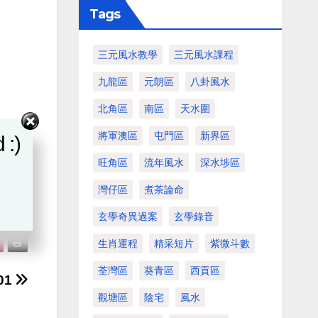
Tags
三元風水教學
三元風水課程
九龍區
元朗區
八卦風水
北角區
南區
天水圍
將軍澳區
屯門區
新界區
 :)
旺角區
流年風水
深水埗區
灣仔區
煮茶論命
玄學奇異過案
玄學錄音
生肖運程
精采短片
紫微斗數
荃灣區
葵青區
西貢區
01
觀塘區
陰宅
風水