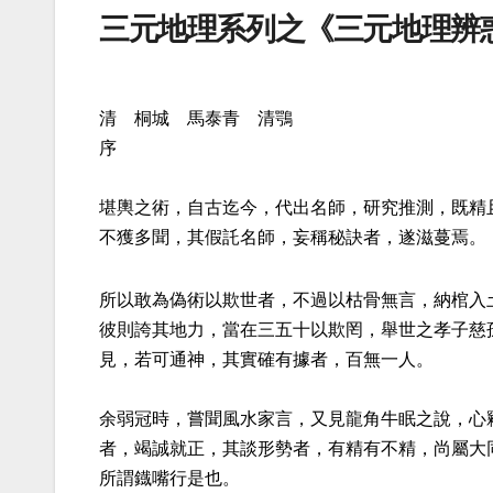
三元地理系列之《三元地理辨惑
清 桐城 馬泰青 清鶚
序
堪輿之術，自古迄今，代出名師，研究推測，既精
不獲多聞，其假託名師，妄稱秘訣者，遂滋蔓焉。
所以敢為偽術以欺世者，不過以枯骨無言，納棺入
彼則誇其地力，當在三五十以欺罔，舉世之孝子慈
見，若可通神，其實確有據者，百無一人。
余弱冠時，嘗聞風水家言，又見龍角牛眠之說，心
者，竭誠就正，其談形勢者，有精有不精，尚屬大
所謂鐡嘴行是也。