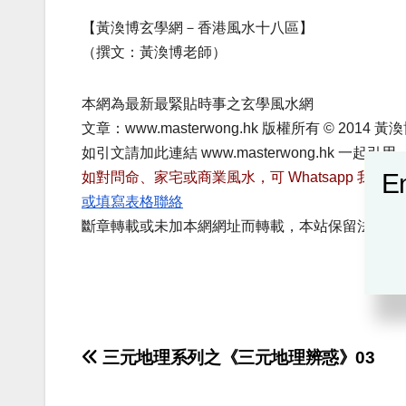
【黃渙博玄學網－香港風水十八區】
（撰文：黃渙博老師）
本網為最新最緊貼時事之玄學風水網
文章：www.masterwong.hk 版權所有 © 2014 黃渙博
如引文請加此連結 www.masterwong.hk 一起引用
En
如對問命、家宅或商業風水，可 Whatsapp 我們：668
或填寫表格聯絡
斷章轉載或未加本網網址而轉載，本站保留法律追
Post
三元地理系列之《三元地理辨惑》03
navigation