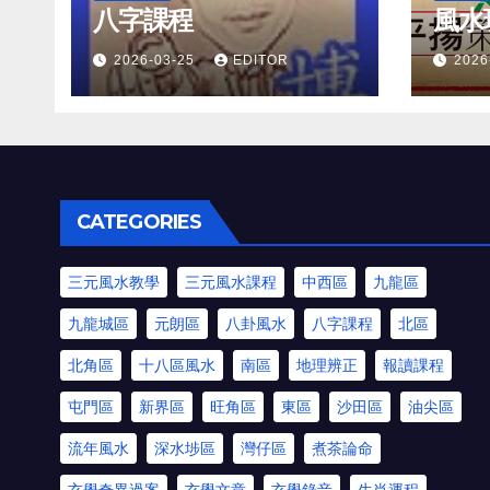
八字課程
風水
2026-03-25
EDITOR
2026
CATEGORIES
三元風水教學
三元風水課程
中西區
九龍區
九龍城區
元朗區
八卦風水
八字課程
北區
北角區
十八區風水
南區
地理辨正
報讀課程
屯門區
新界區
旺角區
東區
沙田區
油尖區
流年風水
深水埗區
灣仔區
煮茶論命