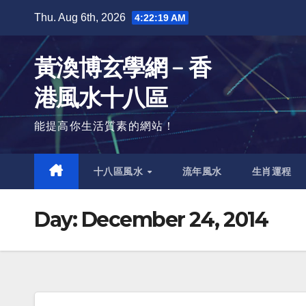
Skip
Thu. Aug 6th, 2026
4:22:20 AM
to
content
黃渙博玄學網﹣香
港風水十八區
能提高你生活質素的網站！
十八區風水
流年風水
生肖運程
Day:
December 24, 2014