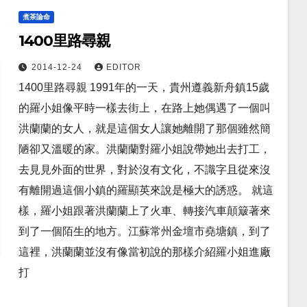
煮茶論命
1400里路尋親
2014-12-24
EDITOR
1400里路尋親 1991年的一天，貴州遵義新舟鎮15歲
的羅小姐像平時一樣去街上，在路上她偶遇了一個叫
洪蘭蘭的女人，就是這個女人讓她離開了那個雖然簡
陋卻又溫暖的家。洪蘭蘭對羅小姐說帶她出去打工，
去見見外面的世界，對於沒有文化，不識字且從來沒
有離開過這個小鎮的羅顯英來說是極大的誘惑。 就這
樣，羅小姐跟著洪蘭蘭上了火車、轉接汽車顛簸著來
到了一個陌生的地方。江蘇常州金壇市堯塘鎮，到了
這裡，洪蘭蘭並沒有像當初說的那樣介紹羅小姐進廠
打