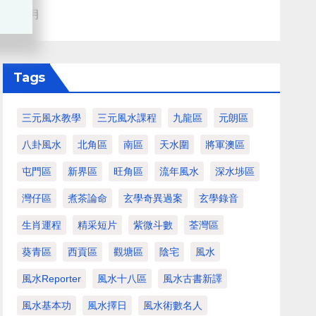
血月
Tags
三元風水教學
三元風水課程
九龍區
元朗區
八卦風水
北角區
南區
天水圍
將軍澳區
屯門區
新界區
旺角區
流年風水
深水埗區
灣仔區
煮茶論命
玄學奇異過案
玄學錄音
生肖運程
精采短片
紫微斗數
荃灣區
葵青區
西貢區
觀塘區
陰宅
風水
風水Reporter
風水十八區
風水古書新譯
風水基本功
風水擇日
風水術數名人