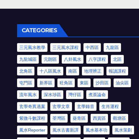
CATEGORIES
三元風水教學
三元風水課程
中西區
九龍區
九龍城區
元朗區
八卦風水
八字課程
北區
北角區
十八區風水
南區
地理辨正
報讀課程
屯門區
新界區
旺角區
東區
沙田區
油尖區
流年風水
深水埗區
灣仔區
煮茶論命
玄學奇異過案
玄學文章
玄學錄音
生肖運程
紫微斗數課程
荃灣區
葵青區
西貢區
觀塘區
風水Reporter
風水古書新譯
風水基本功
風水策劃