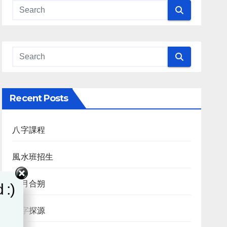
Recent Posts
八字課程
風水班招生
日月合朔
 :)
八字探源