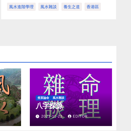
風水進階學理
風水雜談
養生之道
香港區
煮茶論命
風水雜談
八字探源
2021-11-22
EDITOR