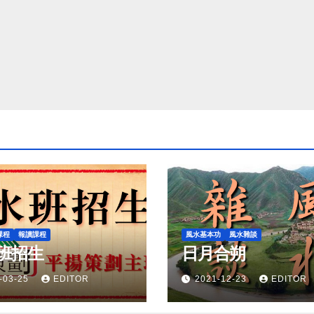
課程
報讀課程
風水基本功
風水雜談
班招生
日月合朔
-03-25
EDITOR
2021-12-23
EDITOR