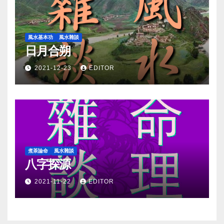
風水基本功
風水雜談
日月合朔
2021-12-23
EDITOR
煮茶論命
風水雜談
八字探源
2021-11-22
EDITOR