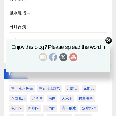
風水班招生
日月合朔
八字探源
Enjoy this blog? Please spread the word :)
血月
Tags
三元風水教學
三元風水課程
九龍區
元朗區
八卦風水
北角區
南區
天水圍
將軍澳區
屯門區
新界區
旺角區
流年風水
深水埗區