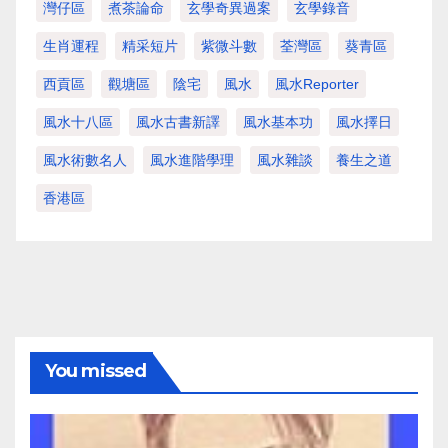
灣仔區
煮茶論命
玄學奇異過案
玄學錄音
生肖運程
精采短片
紫微斗數
荃灣區
葵青區
西貢區
觀塘區
陰宅
風水
風水Reporter
風水十八區
風水古書新譯
風水基本功
風水擇日
風水術數名人
風水進階學理
風水雜談
養生之道
香港區
You missed