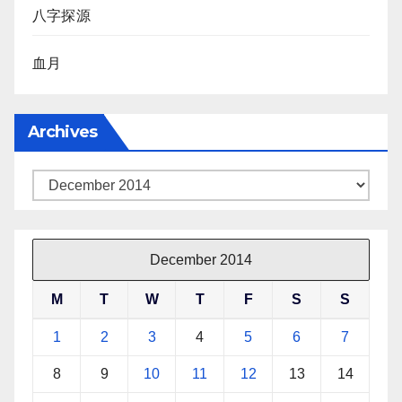
八字探源
血月
Archives
Archives
December 2014
M
T
W
T
F
S
S
1
2
3
4
5
6
7
8
9
10
11
12
13
14