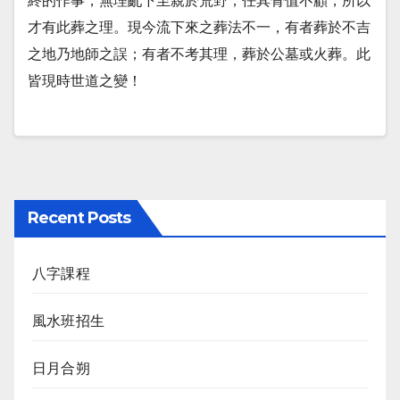
終的作事，無理亂下至親於荒野，任其骨值不顧，所以
才有此葬之理。現今流下來之葬法不一，有者葬於不吉
之地乃地師之誤；有者不考其理，葬於公墓或火葬。此
皆現時世道之變！
Recent Posts
八字課程
風水班招生
日月合朔