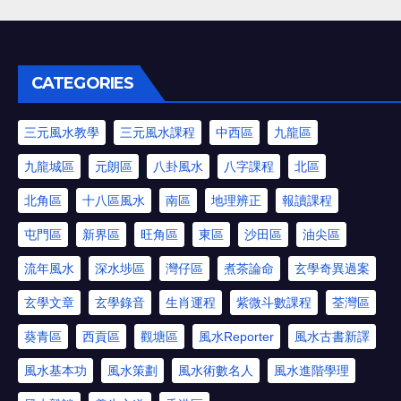
CATEGORIES
三元風水教學
三元風水課程
中西區
九龍區
九龍城區
元朗區
八卦風水
八字課程
北區
北角區
十八區風水
南區
地理辨正
報讀課程
屯門區
新界區
旺角區
東區
沙田區
油尖區
流年風水
深水埗區
灣仔區
煮茶論命
玄學奇異過案
玄學文章
玄學錄音
生肖運程
紫微斗數課程
荃灣區
葵青區
西貢區
觀塘區
風水Reporter
風水古書新譯
風水基本功
風水策劃
風水術數名人
風水進階學理