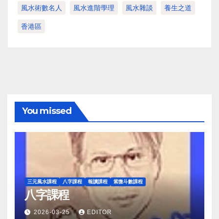
風水術數名人
風水進階學理
風水雜談
養生之道
香港區
You missed
三元風水課程
八字課程
報讀課程
紫微斗數課程
八字課程
2026-03-25
EDITOR