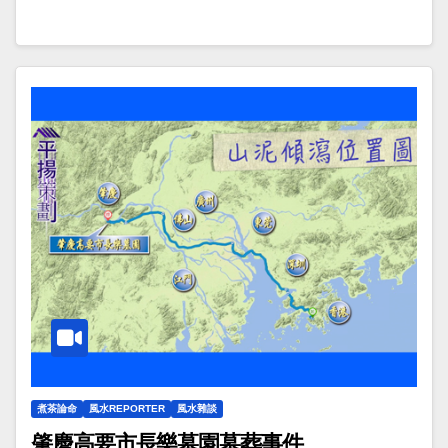
煮茶論命
風水REPORTER
風水雜談
肇慶高要市長樂墓園墓葬事件