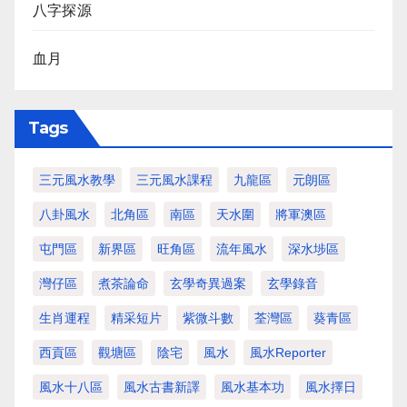
八字探源
血月
Tags
三元風水教學
三元風水課程
九龍區
元朗區
八卦風水
北角區
南區
天水圍
將軍澳區
屯門區
新界區
旺角區
流年風水
深水埗區
灣仔區
煮茶論命
玄學奇異過案
玄學錄音
生肖運程
精采短片
紫微斗數
荃灣區
葵青區
西貢區
觀塘區
陰宅
風水
風水Reporter
風水十八區
風水古書新譯
風水基本功
風水擇日