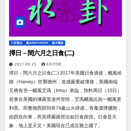
八卦風水
風水REPORTER
風水雜談
擇日－閏六月之日食(二)
2017-09-15
EDITOR
擇日－閏六月之日食(二) 2017年美國日食過後，颶風哈
維（Harvey）吹襲德州，造成嚴重破壞後，美國南端
又將有另一颶風艾瑪（Irma）來臨，預料周日（10日）
前會在美國的佛羅里達州登陸，艾瑪颶風比前一颶風更
利害。而整個西部則有74處山火肆虐，有毒濃煙擴散，
由西吹向東，而其煙霧路徑洽如日食路徑。日食是天
象，地上是天災！美國現在已成災難之國了。