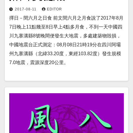
2017-08-11
EDITOR
擇日－閏六月之日食 前文閏六月之月食說了2017年8月
7日晚上11點幾至8日早上4點多月食，不到一天中國四
川九寨溝縣8號晚間便發生大地震，多處建築物毀損，
中國地震台正式測定：08月08日21時19分在四川阿壩
州九寨溝縣（北緯33.20度，東經103.82度）發生規模
7.0地震，震源深度20公里。