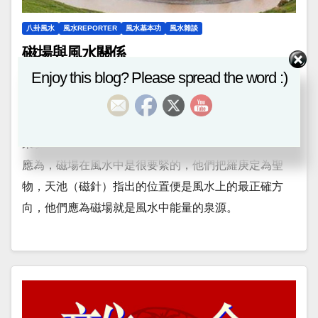
八卦風水
風水REPORTER
風水基本功
風水雜談
磁場與風水關係
Enjoy this blog? Please spread the word :)
2016-08-20
EDITOR
磁場與風水關係 在連續寫了幾篇論沈氏玄空學的文章
時，也閒來看了一些舊書，不是古書，而是最近廿多年
來坊間買回來的風水書。本人黃渙博發覺很多著書者都
應為，磁場在風水中是很要緊的，他們把羅庚定為聖
物，天池（磁針）指出的位置便是風水上的最正確方
向，他們應為磁場就是風水中能量的泉源。