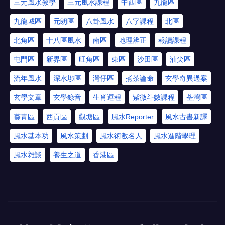
三元風水教學
三元風水課程
中西區
九龍區
九龍城區
元朗區
八卦風水
八字課程
北區
北角區
十八區風水
南區
地理辨正
報讀課程
屯門區
新界區
旺角區
東區
沙田區
油尖區
流年風水
深水埗區
灣仔區
煮茶論命
玄學奇異過案
玄學文章
玄學錄音
生肖運程
紫微斗數課程
荃灣區
葵青區
西貢區
觀塘區
風水Reporter
風水古書新譯
風水基本功
風水策劃
風水術數名人
風水進階學理
風水雜談
養生之道
香港區