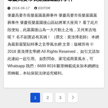
2016-06-17
EDITOR
肇慶高要市長樂墓園墓葬事件 肇慶高要市長樂墓園墓
葬事件 肇慶長樂墓園後山區結將軍大座局？ 看了此片
段便知，此墓園後山為一大片動土之地，又何來吉地
呢？ 名不副實必有其禍！ （撰文：黃渙博老師） 本網
為最新最緊貼時事之玄學風水網 文章：版權所有 ©
2016 黃渙博玄學網 All Rights Reserved， 如引文請加
此連結一起引用。 如對問命、家宅或商業風水，可
Whatsapp 我們：6689 8016 斷章轉載或未加本網網址
而轉載，本站保留法律追究權利。
Posts
1
2
3
pagination