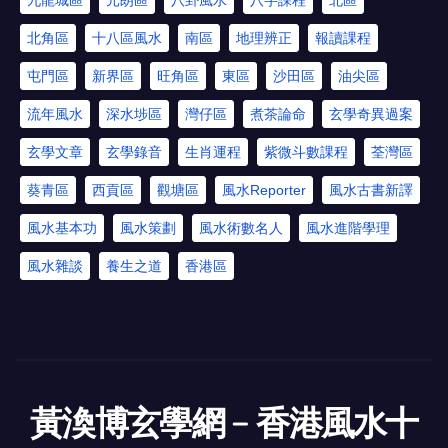
九龍城區
元朗區
八卦風水
八字課程
北區
北角區
十八區風水
南區
地理辨正
報讀課程
屯門區
新界區
旺角區
東區
沙田區
油尖區
流年風水
深水埗區
灣仔區
煮茶論命
玄學奇異過案
玄學文章
玄學錄音
生肖運程
紫微斗數課程
荃灣區
葵青區
西貢區
觀塘區
風水Reporter
風水古書新譯
風水基本功
風水策劃
風水術數名人
風水進階學理
風水雜談
養生之道
香港區
黃渙博玄學網﹣香港風水十