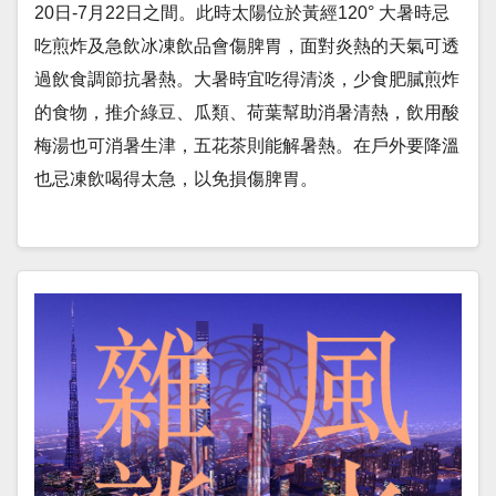
20日-7月22日之間。此時太陽位於黃經120° 大暑時忌
吃煎炸及急飲冰凍飲品會傷脾胃，面對炎熱的天氣可透
過飲食調節抗暑熱。大暑時宜吃得清淡，少食肥膩煎炸
的食物，推介綠豆、瓜類、荷葉幫助消暑清熱，飲用酸
梅湯也可消暑生津，五花茶則能解暑熱。在戶外要降溫
也忌凍飲喝得太急，以免損傷脾胃。