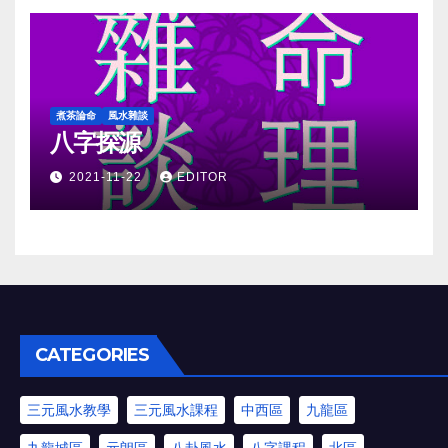
煮茶論命
風水雜談
八字探源
2021-11-22
EDITOR
CATEGORIES
三元風水教學
三元風水課程
中西區
九龍區