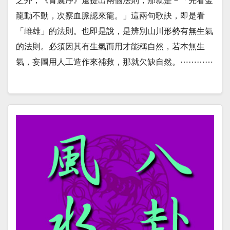
之外，《青囊序》還提出兩個法則，那就是－「先看金
龍動不動，次察血脈認來龍。」這兩句歌訣，即是看
「雌雄」的法則。也即是說，是辨別山川形勢有無生氣
的法則。必須因其有生氣而用才能稱自然，若本無生
氣，妄圖用人工造作來補救，那就欠缺自然。⋯⋯⋯⋯