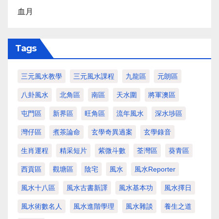
血月
Tags
三元風水教學
三元風水課程
九龍區
元朗區
八卦風水
北角區
南區
天水圍
將軍澳區
屯門區
新界區
旺角區
流年風水
深水埗區
灣仔區
煮茶論命
玄學奇異過案
玄學錄音
生肖運程
精采短片
紫微斗數
荃灣區
葵青區
西貢區
觀塘區
陰宅
風水
風水Reporter
風水十八區
風水古書新譯
風水基本功
風水擇日
風水術數名人
風水進階學理
風水雜談
養生之道