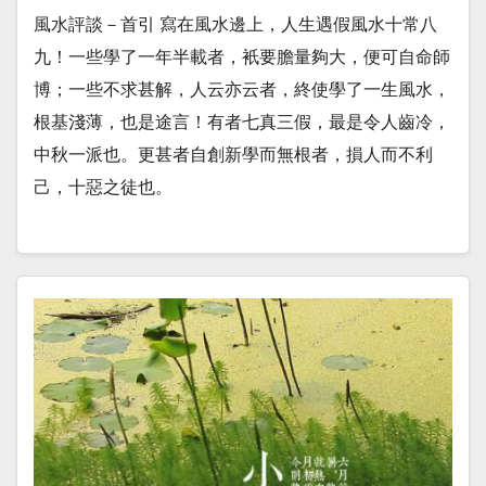
風水評談－首引 寫在風水邊上，人生遇假風水十常八
九！一些學了一年半載者，衹要膽量夠大，便可自命師
博；一些不求甚解，人云亦云者，終使學了一生風水，
根基淺薄，也是途言！有者七真三假，最是令人齒冷，
中秋一派也。更甚者自創新學而無根者，損人而不利
己，十惡之徒也。