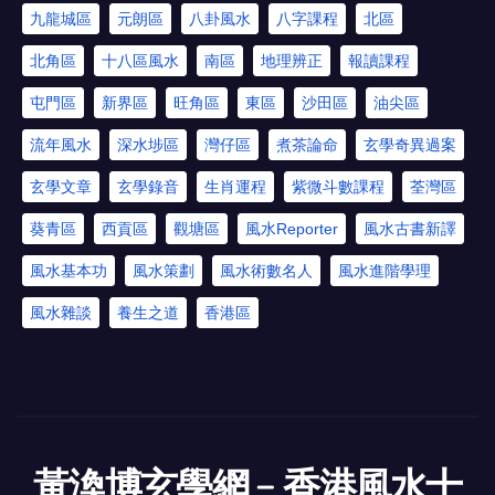
九龍城區
元朗區
八卦風水
八字課程
北區
北角區
十八區風水
南區
地理辨正
報讀課程
屯門區
新界區
旺角區
東區
沙田區
油尖區
流年風水
深水埗區
灣仔區
煮茶論命
玄學奇異過案
玄學文章
玄學錄音
生肖運程
紫微斗數課程
荃灣區
葵青區
西貢區
觀塘區
風水Reporter
風水古書新譯
風水基本功
風水策劃
風水術數名人
風水進階學理
風水雜談
養生之道
香港區
黃渙博玄學網﹣香港風水十