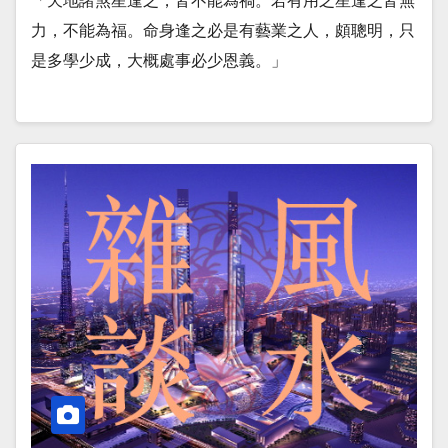
「天地諸煞星逢之，皆不能為禍。若有用之星逢之皆無
力，不能為福。命身逢之必是有藝業之人，頗聰明，只
是多學少成，大概處事必少恩義。」