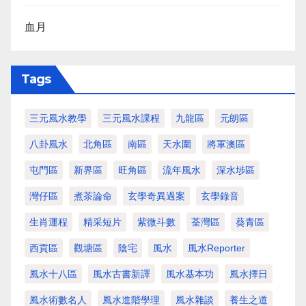
血月
Tags
三元風水教學
三元風水課程
九龍區
元朗區
八卦風水
北角區
南區
天水圍
將軍澳區
屯門區
新界區
旺角區
流年風水
深水埗區
灣仔區
煮茶論命
玄學奇異過案
玄學錄音
生肖運程
精采短片
紫微斗數
荃灣區
葵青區
西貢區
觀塘區
陰宅
風水
風水Reporter
風水十八區
風水古書新譯
風水基本功
風水擇日
風水術數名人
風水進階學理
風水雜談
養生之道