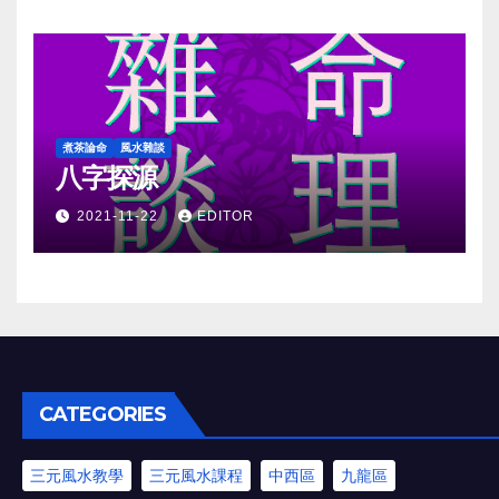
煮茶論命
風水雜談
八字探源
2021-11-22
EDITOR
CATEGORIES
三元風水教學
三元風水課程
中西區
九龍區