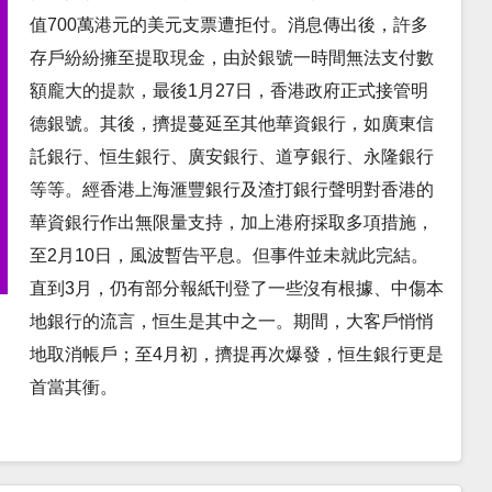
值700萬港元的美元支票遭拒付。消息傳出後，許多
存戶紛紛擁至提取現金，由於銀號一時間無法支付數
額龐大的提款，最後1月27日，香港政府正式接管明
德銀號。其後，擠提蔓延至其他華資銀行，如廣東信
託銀行、恒生銀行、廣安銀行、道亨銀行、永隆銀行
等等。經香港上海滙豐銀行及渣打銀行聲明對香港的
華資銀行作出無限量支持，加上港府採取多項措施，
至2月10日，風波暫告平息。但事件並未就此完結。
直到3月，仍有部分報紙刊登了一些沒有根據、中傷本
地銀行的流言，恒生是其中之一。期間，大客戶悄悄
地取消帳戶；至4月初，擠提再次爆發，恒生銀行更是
首當其衝。