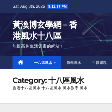
Skip
Sat. Aug 8th, 2026
9:11:38 PM
to
content
黃渙博玄學網﹣香
港風水十八區
能提高你生活質素的網站！
十八區風水
流年風水
生肖運程
Category:
十八區風水
香港十八區風水,十八區風水,風水教學,風水