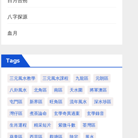
日月合朔
八字探源
血月
Tags
三元風水教學
三元風水課程
九龍區
元朗區
八卦風水
北角區
南區
天水圍
將軍澳區
屯門區
新界區
旺角區
流年風水
深水埗區
灣仔區
煮茶論命
玄學奇異過案
玄學錄音
生肖運程
精采短片
紫微斗數
荃灣區
葵青區
西貢區
觀塘區
陰宅
風水