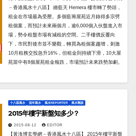
－香港風水十八區】 緻藍天 Hemera 樓市轉了勢頭，
租金在市場最為受壓。多個藍籌屋苑近月錄得多宗劈
租個案，而預計未來兩個月，逾6,000個入伙盤進入市
場，勢令租盤市場有減租的空間。二手樓價反覆向
下，市民對後市並不樂觀，轉買為租個案趨增，刺激
10月租務交投急升16%，但租金則持續下滑，10大屋
苑當中有8個屋苑租金報跌，市場預計未來跌勢加劇。
十八區風水
流年風水
風水REPORTER
風水雜談
2015年樓宇新盤知多少？
2015-08-12
EDITOR
【黃渙博玄學網－香港風水十八區】 2015年樓宇新盤