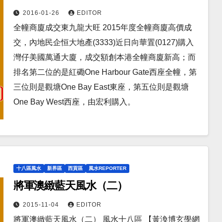
2016-01-26
EDITOR
全幢商廈成交東九龍大旺 2015年度全幢商廈高價成
交，內地民企恒大地產(3333)近日向華置(0127)購入
灣仔美國萬通大廈，成交額創本港全幢商廈新高；而
排名第二位的是紅磡One Harbour Gate西座全幢，第
三位則是觀塘One Bay East東座，第五位則是觀塘
One Bay West西座，由宏利購入。
十八區風水
新界區
西貢區
風水REPORTER
將軍澳緻藍天風水（二）
2015-11-04
EDITOR
將軍澳緻藍天風水（二） 風水十八區 【黃渙博玄學網