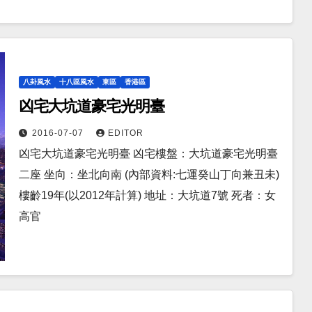
八卦風水
十八區風水
東區
香港區
凶宅大坑道豪宅光明臺
2016-07-07
EDITOR
凶宅大坑道豪宅光明臺 凶宅樓盤：大坑道豪宅光明臺
二座 坐向：坐北向南 (內部資料:七運癸山丁向兼丑未)
樓齡19年(以2012年計算) 地址：大坑道7號 死者：女
高官