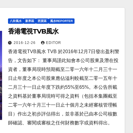
八卦風水
新界區
西貢區
風水REPORTER
香港電視TVB風水
2016-12-26
EDITOR
香港電視TVB風水 TVB 於2016年12月7日發出盈利警
告，文告如下： 董事局謹此知會本公司股東及潛在投
資者，董事局現時預期截至二零一六年十二月三十一
日止年度之本公司股東應佔溢利較截至二零一五年十
二月三十一日止年度下跌約55%至65%。本公告所載
之資料基於董事局現時可得之資料（包括本集團截至
二零一六年十月三十一日止十個月之未經審核管理帳
目）作出之初步評估得出，並非基於已由本公司核數
師確認、審閱或審核之任何財務數字或資料得出。