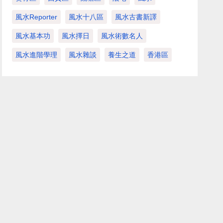
風水Reporter
風水十八區
風水古書新譯
風水基本功
風水擇日
風水術數名人
風水進階學理
風水雜談
養生之道
香港區