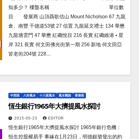
知多少？ 樓盤名稱 單位數
目 發展商 山頂聶歌信山 Mount Nicholson 67 九龍
倉、南豐 干德道53號 27 信置 九龍延文禮士 134 華懋
九龍塘雲門 47 華懋 紅磡悅目 216 長實 紅磡維港 • 星
岸 321 長實 何文田佛光街第一期 256 新地 何文田亞
皆老街204號 228…
中西區
八卦風水
十八區風水
風水雜談
香港區
恆生銀行1965年大擠提風水探討
2015-05-23
EDITOR
恆生銀行1965年大擠提風水探討 1965年銀行危機：
恒生控股權易手 事緣在1月23日，明德銀號發出的約