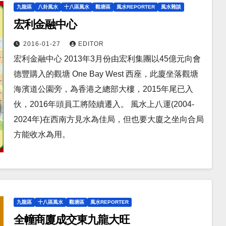
九龍區
八卦風水
十八區風水
觀塘區
風水REPORTER
風水雜談
宏利金融中心
2016-01-27
EDITOR
宏利金融中心 2013年3月份由宏利集團以45億元向會
德豐購入的觀塘 One Bay West 西座，此廈坐落觀塘
海濱道公園旁，為香港之總部大樓，2015年尾已入
伙，2016年頭員工將陸續遷入。 風水上八運(2004-
2024年)在西南方見水為佳局，但也要大廈之坐向合局
方能收水為用。
九龍區
十八區風水
觀塘區
風水REPORTER
全幢商廈成交東九龍大旺