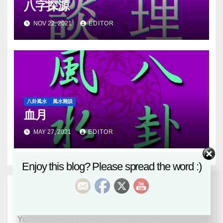
八字探源
NOV 22, 2021
EDITOR
八卦風水
風水雜談
血月
MAY 27, 2021
EDITOR
Enjoy this blog? Please spread the word :)
Leave a Reply
You must be
logged in
to post a comment.