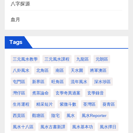
八字探源
血月
Tags
三元風水教學
三元風水課程
九龍區
元朗區
八卦風水
北角區
南區
天水圍
將軍澳區
屯門區
新界區
旺角區
流年風水
深水埗區
灣仔區
煮茶論命
玄學奇異過案
玄學錄音
生肖運程
精采短片
紫微斗數
荃灣區
葵青區
西貢區
觀塘區
陰宅
風水
風水Reporter
風水十八區
風水古書新譯
風水基本功
風水擇日