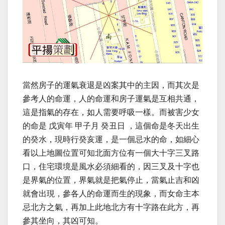
當然房子的運氣衰退是凶案其中的主因，而其次是
參考人的命運，人的命運和房子運氣是互相共通，
這是指氣的存在，如人需要呼吸一樣。而被害少女
的命是 戊寅年 甲子月 癸丑日 ，這個命是冬天出生
的癸水，現時行癸亥運，是一個忌水的命，如細心
看以上地圖位置可知北面方位有一個大十字三叉路
口，住宅環境是風水必須細看的，因三叉及十字也
是界氣的位置，界氣就是把氣停止，當氣止吉和凶
就會出現，參各人的命運而生的現象，而女命主本
忌北方之氣，再加上此地北方有十字路在此方，再
參其坐向，其凶可知。