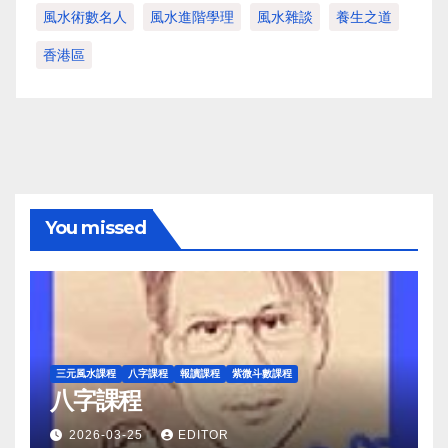
風水術數名人
風水進階學理
風水雜談
養生之道
香港區
You missed
三元風水課程
八字課程
報讀課程
紫微斗數課程
八字課程
2026-03-25
EDITOR