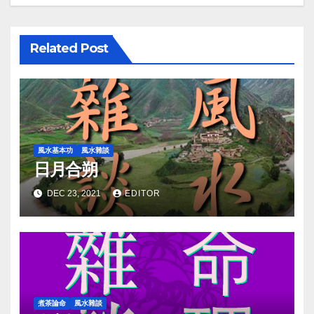
Related Post
風水基本功
風水雜談
日月合朔
DEC 23, 2021
EDITOR
煮茶論命
風水雜談