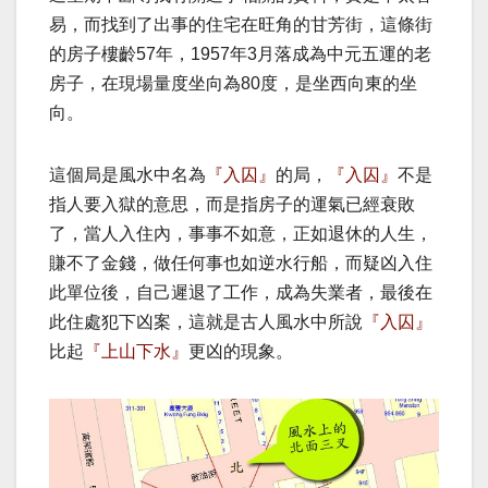
易，而找到了出事的住宅在旺角的甘芳街，這條街
的房子樓齡57年，1957年3月落成為中元五運的老
房子，在現場量度坐向為80度，是坐西向東的坐
向。
這個局是風水中名為
『入囚』
的局，
『入囚』
不是
指人要入獄的意思，而是指房子的運氣已經衰敗
了，當人入住內，事事不如意，正如退休的人生，
賺不了金錢，做任何事也如逆水行船，而疑凶入住
此單位後，自己遲退了工作，成為失業者，最後在
此住處犯下凶案，這就是古人風水中所說
『入囚』
比起
『上山下水』
更凶的現象。