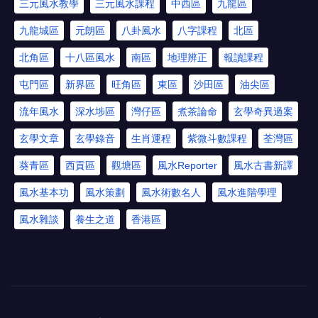
三元風水教學
三元風水課程
中西區
九龍區
九龍城區
元朗區
八卦風水
八字課程
北區
北角區
十八區風水
南區
地理辨正
報讀課程
屯門區
新界區
旺角區
東區
沙田區
油尖區
流年風水
深水埗區
灣仔區
煮茶論命
玄學奇異過案
玄學文章
玄學錄音
生肖運程
紫微斗數課程
荃灣區
葵青區
西貢區
觀塘區
風水Reporter
風水古書新譯
風水基本功
風水策劃
風水術數名人
風水進階學理
風水雜談
養生之道
香港區