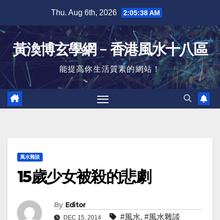
Skip
Thu. Aug 6th, 2026
2:05:39 AM
to
content
黃渙博玄學網﹣香港風水十八區
能提高你生活質素的網站！
風水雜談
15歲少女被殺的悲劇
By
Editor
#風水
,
#風水雜談
DEC 15, 2014