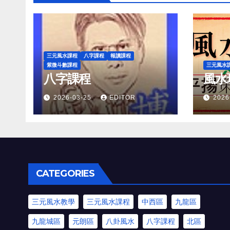
三元風水課程
八字課程
報讀課程
紫微斗數課程
三元風水
八字課程
風水
2026-03-25
EDITOR
2026
CATEGORIES
三元風水教學
三元風水課程
中西區
九龍區
九龍城區
元朗區
八卦風水
八字課程
北區