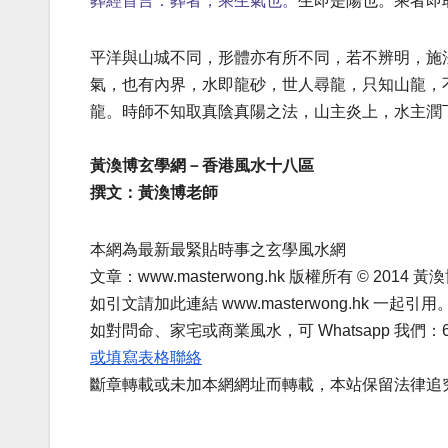
葬經首言：葬者，乘生氣也。
生即是陽也。乘者即
平洋與山城不同，形體亦有所不同，若不辨明，施
氣，也有內界，水即龍砂，世人尋龍，只知山龍，
龍。時師不知取真陰真陽之法，山主炎上，水主
黃渙博玄學網－香港風水十八區
撰文：黃渙博老師
本網為最新最緊貼時事之玄學風水網
文章：www.masterwong.hk 版權所有 © 2014 黃渙博
如引文請加此連結 www.masterwong.hk 一起引用
如對問命、家宅或商業風水，可 Whatsapp 我們：668
或填寫表格聯絡
斷章轉載或未加本網網址而轉載，本站保留法律追