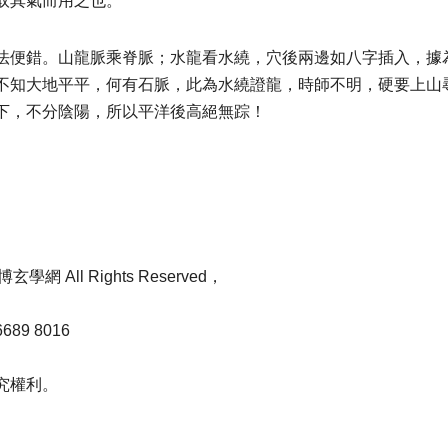
取其氣而用之也。
法便錯。山龍脈乘脊脈；水龍看水繞，穴後兩邊如八字插入，據
不知大地平平，何有石脈，此為水繞證龍，時師不明，硬要上山
潤下，不分陰陽，所以平洋後高絕無踪！
玄學網 All Rights Reserved，
。
9 8016
究權利。