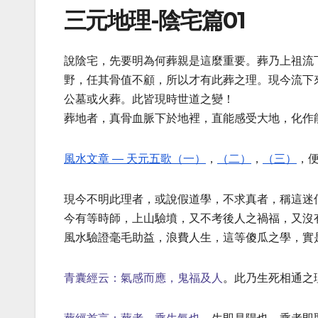
三元地理-陰宅篇01
說陰宅，先要明為何葬親是這麼重要。葬乃上祖流
野，任其骨值不顧，所以才有此葬之理。現今流下
公墓或火葬。此皆現時世道之變！
葬地者，真骨血脈下於地裡，直能感受大地，化作
風水文章 — 天元五歌（一）
，
（二）
，
（三）
，
現今不明此理者，或說假道學，不求真者，稱這迷
今有等時師，上山驗墳，又不考後人之禍福，又沒
風水驗證毫毛助益，浪費人生，這等傻瓜之學，實
青囊經云：氣感而應，鬼福及人
。
此乃生死相通之