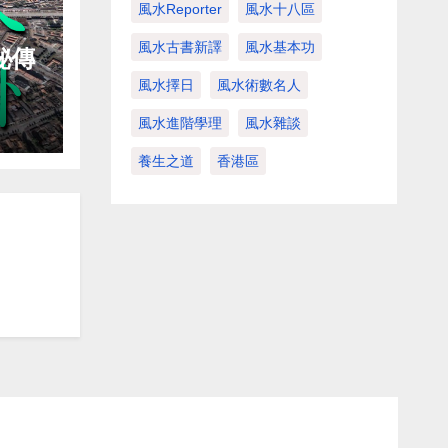
風水Reporter
風水十八區
風水古書新譯
風水基本功
秘傳
風水擇日
風水術數名人
風水進階學理
風水雜談
養生之道
香港區