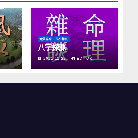
煮茶論命
風水雜談
八字探源
2021-11-22
EDITOR