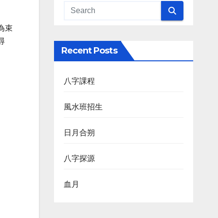
為束
尋
Recent Posts
八字課程
風水班招生
日月合朔
八字探源
血月