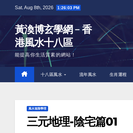
Skip
Sat. Aug 8th, 2026
1:26:04 PM
to
content
黃渙博玄學網﹣香
港風水十八區
能提高你生活質素的網站！
十八區風水
流年風水
生肖運程
風水進階學理
三元地理-陰宅篇01