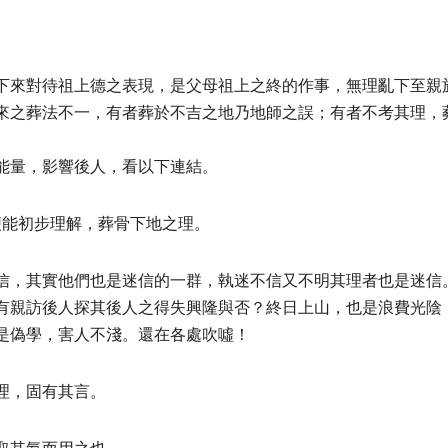
下來對待祖上德之表現，是父母祖上之終的作事，無理亂下至親
來之葬法不一，有者葬於不吉之地乃地師之誤；有者不考其理，
能量，影響後人，看以下連結。
便能初步理解，葬骨下地之理。
信，其實他們也是迷信的一群，執迷不信又不明其理者也是迷信
有親訪後人探其後人之得失興隆與否？終日上山，也是浪費光陰
是偽學，害人不淺。還在各處吹噓！
理，固有其言。