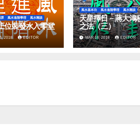
風水基本功
風水進階學理
風水雜談
天星擇日－蔣大鴻
新譯
風水進階學理
風水雜談
正位裝發水入零堂
之法（三）
6, 2018
EDITOR
MAR 16, 2018
EDITOR