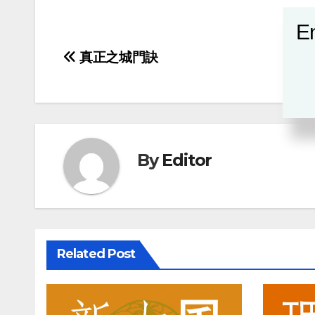
En
Post
真正之城門訣
navigation
By
Editor
Related Post