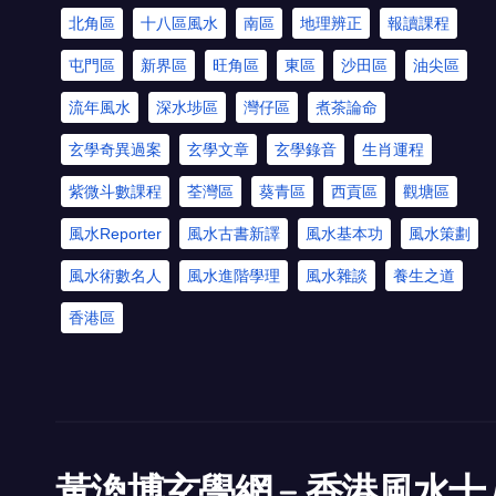
北角區
十八區風水
南區
地理辨正
報讀課程
屯門區
新界區
旺角區
東區
沙田區
油尖區
流年風水
深水埗區
灣仔區
煮茶論命
玄學奇異過案
玄學文章
玄學錄音
生肖運程
紫微斗數課程
荃灣區
葵青區
西貢區
觀塘區
風水Reporter
風水古書新譯
風水基本功
風水策劃
風水術數名人
風水進階學理
風水雜談
養生之道
香港區
黃渙博玄學網﹣香港風水十