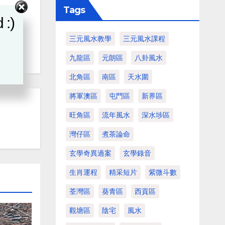
Tags
 :)
三元風水教學
三元風水課程
-3
九龍區
元朗區
八卦風水
北角區
南區
天水圍
將軍澳區
屯門區
新界區
旺角區
流年風水
深水埗區
灣仔區
煮茶論命
玄學奇異過案
玄學錄音
生肖運程
精采短片
紫微斗數
荃灣區
葵青區
西貢區
觀塘區
陰宅
風水