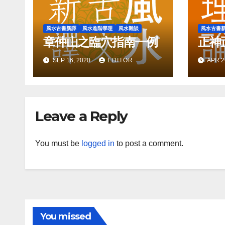
風水古書新譯
風水進階學理
風水雜談
風水古書
章仲山之臨穴指南一例
正神
SEP 16, 2020
EDITOR
APR 2
Leave a Reply
You must be
logged in
to post a comment.
You missed