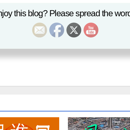
joy this blog? Please spread the word
蔣大鴻說些子