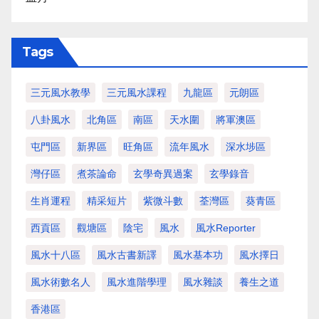
Tags
三元風水教學
三元風水課程
九龍區
元朗區
八卦風水
北角區
南區
天水圍
將軍澳區
屯門區
新界區
旺角區
流年風水
深水埗區
灣仔區
煮茶論命
玄學奇異過案
玄學錄音
生肖運程
精采短片
紫微斗數
荃灣區
葵青區
西貢區
觀塘區
陰宅
風水
風水Reporter
風水十八區
風水古書新譯
風水基本功
風水擇日
風水術數名人
風水進階學理
風水雜談
養生之道
香港區