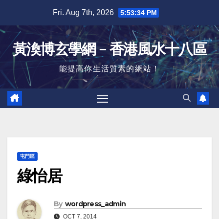
Skip
Fri. Aug 7th, 2026
5:53:35 PM
to
content
黃渙博玄學網﹣香港風水十八區
能提高你生活質素的網站！
屯門區
綠怡居
By
wordpress_admin
OCT 7, 2014