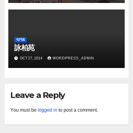
屯門區
詠柏苑
OCT 27, 2014
WORDPRESS_ADMIN
Leave a Reply
You must be
logged in
to post a comment.