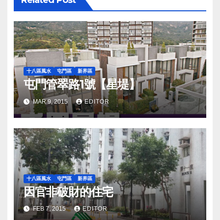
十八區風水
屯門區
新界區
屯門管翠路1號【星堤】
MAR 9, 2015
EDITOR
十八區風水
屯門區
新界區
因官非破財的住宅
FEB 7, 2015
EDITOR