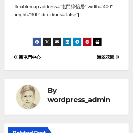
[flexiblemap address=”屯門綠怡居” width=”400″
height=”300″ directions=”false”]
Post
新屯門中心
海翠花園
navigation
By
wordpress_admin
Related Post