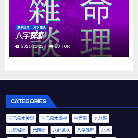
煮茶論命
風水雜談
八字探源
2021-11-22
EDITOR
CATEGORIES
三元風水教學
三元風水課程
中西區
九龍區
九龍城區
元朗區
八卦風水
八字課程
北區