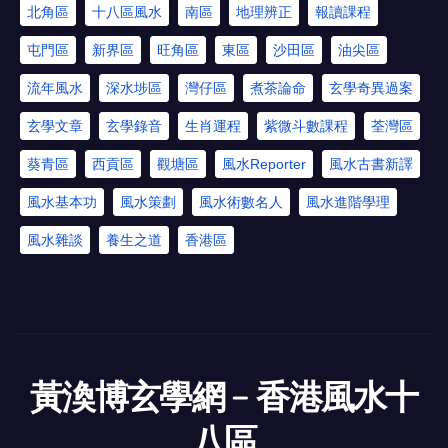
北角區
十八區風水
南區
地理辨正
報讀課程
屯門區
新界區
旺角區
東區
沙田區
油尖區
流年風水
深水埗區
灣仔區
煮茶論命
玄學奇異過案
玄學文章
玄學錄音
生肖運程
紫微斗數課程
荃灣區
葵青區
西貢區
觀塘區
風水Reporter
風水古書新譯
風水基本功
風水策劃
風水術數名人
風水進階學理
風水雜談
養生之道
香港區
黃渙博玄學網﹣香港風水十
八區