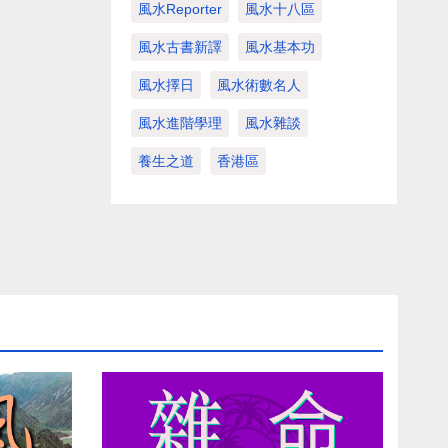
風水Reporter
風水十八區
風水古書新譯
風水基本功
風水擇日
風水術數名人
風水進階學理
風水雜談
養生之道
香港區