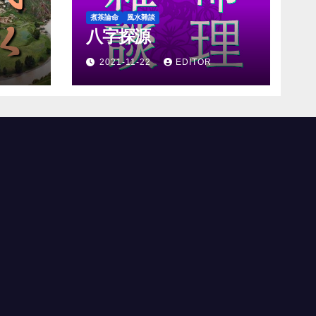
煮茶論命
風水雜談
八字探源
2021-11-22
EDITOR