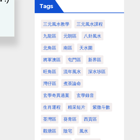
Tags
三元風水教學
三元風水課程
九龍區
元朗區
八卦風水
北角區
南區
天水圍
將軍澳區
屯門區
新界區
旺角區
流年風水
深水埗區
灣仔區
煮茶論命
玄學奇異過案
玄學錄音
生肖運程
精采短片
紫微斗數
荃灣區
葵青區
西貢區
觀塘區
陰宅
風水