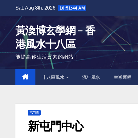
Skip
Sat. Aug 8th, 2026
10:51:45 AM
to
content
黃渙博玄學網﹣香
港風水十八區
能提高你生活質素的網站！
十八區風水
流年風水
生肖運程
屯門區
新屯門中心