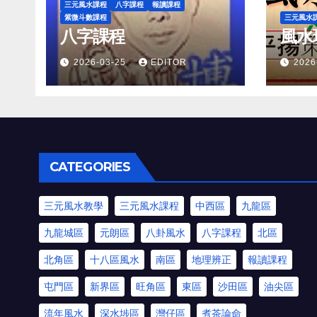
三元風水課程
八字課程
報讀課程
紫微斗數課程
三元風水
八字課程
風水
2026-03-25
EDITOR
2026
CATEGORIES
三元風水教學
三元風水課程
中西區
九龍區
九龍城區
元朗區
八卦風水
八字課程
北區
北角區
十八區風水
南區
地理辨正
報讀課程
屯門區
新界區
旺角區
東區
沙田區
油尖區
流年風水
深水埗區
灣仔區
煮茶論命