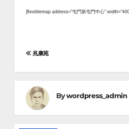
[flexiblemap address=”屯門新屯門中心” width=”400″ he
Post
兆康苑
navigation
By
wordpress_admin