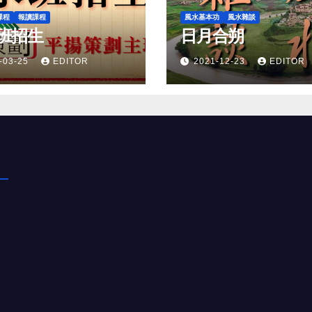
課程
報讀課程
風水基本功
風水雜談
班招生
日月合朔
-03-25
EDITOR
2021-12-23
EDITOR