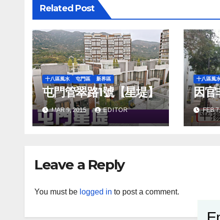
Related Post
十八區風水
屯門區
新界區
十八區風
屯門管翠路1號【星堤】
因官
MAR 9, 2015
EDITOR
FEB 7
Leave a Reply
You must be
logged in
to post a comment.
En