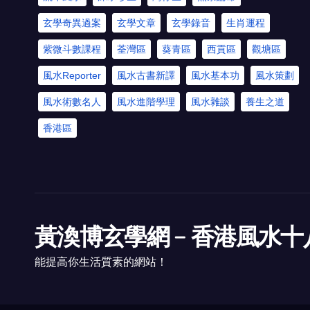
玄學奇異過案
玄學文章
玄學錄音
生肖運程
紫微斗數課程
荃灣區
葵青區
西貢區
觀塘區
風水Reporter
風水古書新譯
風水基本功
風水策劃
風水術數名人
風水進階學理
風水雜談
養生之道
香港區
黃渙博玄學網﹣香港風水十
能提高你生活質素的網站！