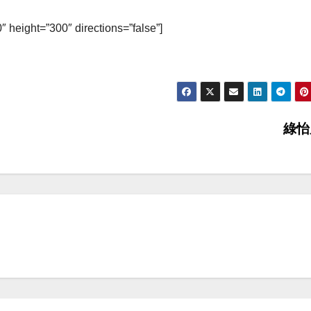
ight=”300″ directions=”false”]
綠