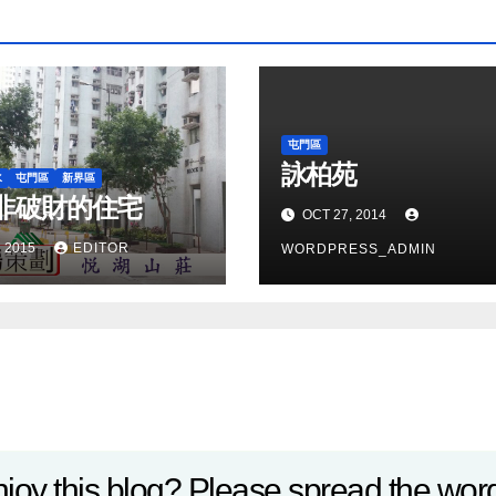
屯門區
詠柏苑
水
屯門區
新界區
非破財的住宅
OCT 27, 2014
, 2015
EDITOR
WORDPRESS_ADMIN
joy this blog? Please spread the word