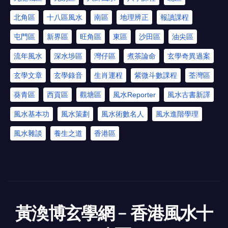
北角區
十八區風水
南區
地理辨正
報讀課程
屯門區
新界區
旺角區
東區
沙田區
油尖區
流年風水
深水埗區
灣仔區
煮茶論命
玄學奇異過案
玄學文章
玄學錄音
生肖運程
紫微斗數課程
荃灣區
葵青區
西貢區
觀塘區
風水Reporter
風水古書新譯
風水基本功
風水策劃
風水術數名人
風水進階學理
風水雜談
養生之道
香港區
黃渙博玄學網﹣香港風水十