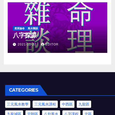
煮茶論命
風水雜談
八字探源
2021-11-22
EDITOR
CATEGORIES
三元風水教學
三元風水課程
中西區
九龍區
九龍城區
元朗區
八卦風水
八字課程
北區