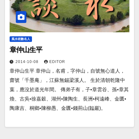
風水術數名人
章仲山生平
2014-10-08
EDITOR
章仲山生平 章仲山，名甫，字仲山，自號無心道人，
齋號「千墨庵」，江蘇無錫梁溪人。 生於清朝乾隆中
葉，應沒於道光年間。 傳弟子有，子•章雲谷、孫•章其
煥、古吳•徐嘉穀、湖州•陳陶生、長洲•柯遠峰、金匱•
陶康吉、桐鄉•陳柳愚、金匱•錢荊山(韞巖)。