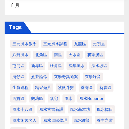
血月
Tags
三元風水教學
三元風水課程
九龍區
元朗區
八卦風水
北角區
南區
天水圍
將軍澳區
屯門區
新界區
旺角區
流年風水
深水埗區
灣仔區
煮茶論命
玄學奇異過案
玄學錄音
生肖運程
精采短片
紫微斗數
荃灣區
葵青區
西貢區
觀塘區
陰宅
風水
風水Reporter
風水十八區
風水古書新譯
風水基本功
風水擇日
風水術數名人
風水進階學理
風水雜談
養生之道