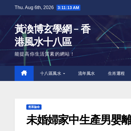
Skip
Thu. Aug 6th, 2026
3:11:14 AM
to
content
黃渙博玄學網﹣香
港風水十八區
能提高你生活質素的網站！
十八區風水
流年風水
生肖運程
煮茶論命
未婚婦家中生產男嬰