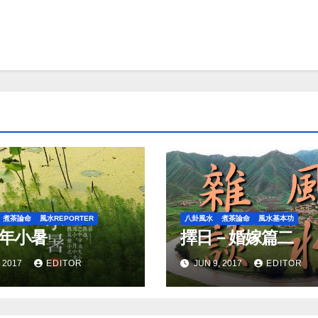
煮茶論命
風水REPORTER
八卦風水
煮茶論命
風水基本功
7年小暑
擇日－婚嫁篇二
, 2017
EDITOR
JUN 9, 2017
EDITOR