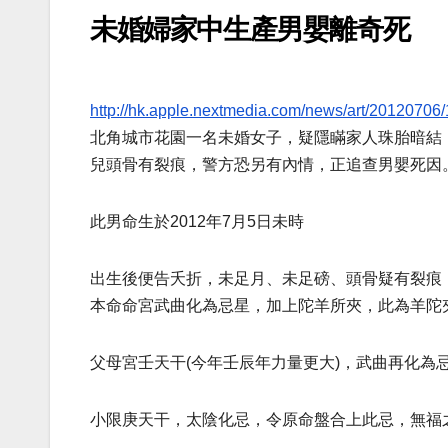
未婚婦家中生產男嬰離奇死
http://
hk.apple.nextmedia.com/
news/art/20120706/
北角城市花園一名未婚女子，疑隱瞞家人珠胎暗結
兒頭骨有裂痕，警方恐另有內情，正追查男嬰死因。
此男命生於2012年7月5日未時
出生後便告夭折，未足月、未足磅、頭骨疑有裂痕
本命命宮武曲化為忌星，加上陀羊所夾，此為羊陀
父母宮壬天干(今年壬辰年力
量更大)，武曲再化為
小限
庚天干，太陰化忌，令原命盤合上此忌，無福