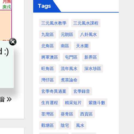
Tags
三元風水教學
三元風水課程
九龍區
元朗區
八卦風水
北角區
南區
天水圍
 :)
將軍澳區
屯門區
新界區
旺角區
流年風水
深水埗區
灣仔區
煮茶論命
玄學奇異過案
玄學錄音
知音
生肖運程
精采短片
紫微斗數
荃灣區
葵青區
西貢區
觀塘區
陰宅
風水