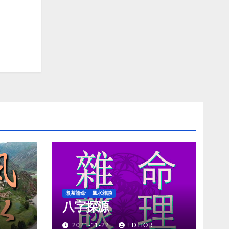
煮茶論命
風水雜談
八字探源
2021-11-22
EDITOR