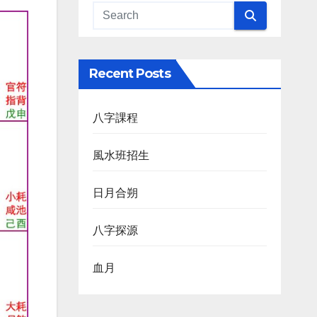
Recent Posts
八字課程
風水班招生
日月合朔
八字探源
血月