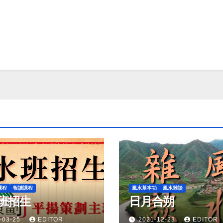
課程
報讀課程
風水基本功
風水雜談
班招生
日月合朔
-03-25
EDITOR
2021-12-23
EDITOR