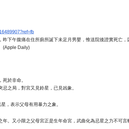
16489907?ref=fb
，昨下午
腹痛在住所廁所誕下未足月男嬰，惟送院後證實死亡，
(Ap
ple Daily)
，死於非
命。
夾忌之局
，對宮又見鈴星，已見凶象。
忌星，表示父母有用暴力之象。
之年。又小限之父母宮正是生年命
宮，武曲化為忌星之力不可言