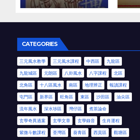
CATEGORIES
三元風水教學
三元風水課程
中西區
九龍區
九龍城區
元朗區
八卦風水
八字課程
北區
北角區
十八區風水
南區
地理辨正
報讀課程
屯門區
新界區
旺角區
東區
沙田區
油尖區
流年風水
深水埗區
灣仔區
煮茶論命
玄學奇異過案
玄學文章
玄學錄音
生肖運程
紫微斗數課程
荃灣區
葵青區
西貢區
觀塘區