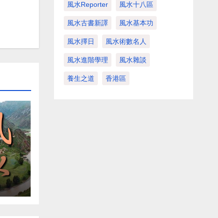
風水Reporter
風水十八區
風水古書新譯
風水基本功
風水擇日
風水術數名人
風水進階學理
風水雜談
養生之道
香港區