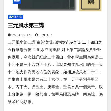
風水基本功
三元風水第三講
2014-09-16
EDITOR
三元風水第三講 由黃渙博老師教授 序言 1. 二十四山之
五行陰陽分佈 2. 風水立向重點 對上第二課論及八卦卦
象應用，今次就詳細論二十四山，曾有學生問為何是二
十四不是三十六或四十八，這就要知道風水用的是十天
十二地支作為天地方位的表象，如相加後只有二十二，
而事實上風水是共有二十六位，在十天干分別是甲乙
木、丙丁火、戊己土、庚辛金、壬癸水共十個天干。以
上分別為一陽一陰代表，如甲為陽乙為陰，丙為陽丁為
陰等如此類推。