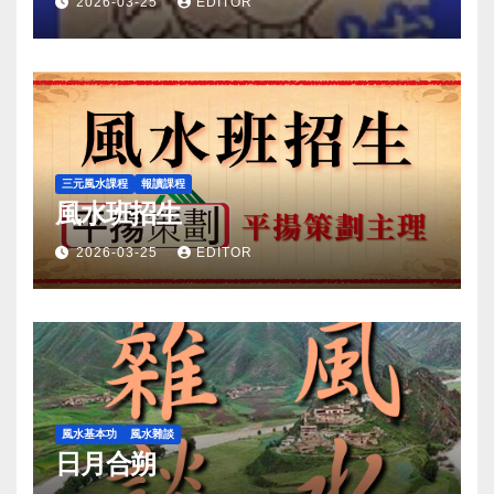
2026-03-25
EDITOR
三元風水課程
報讀課程
風水班招生
2026-03-25
EDITOR
風水基本功
風水雜談
日月合朔