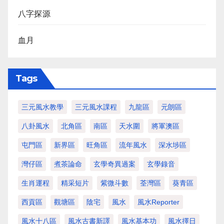
八字探源
血月
Tags
三元風水教學
三元風水課程
九龍區
元朗區
八卦風水
北角區
南區
天水圍
將軍澳區
屯門區
新界區
旺角區
流年風水
深水埗區
灣仔區
煮茶論命
玄學奇異過案
玄學錄音
生肖運程
精采短片
紫微斗數
荃灣區
葵青區
西貢區
觀塘區
陰宅
風水
風水Reporter
風水十八區
風水古書新譯
風水基本功
風水擇日