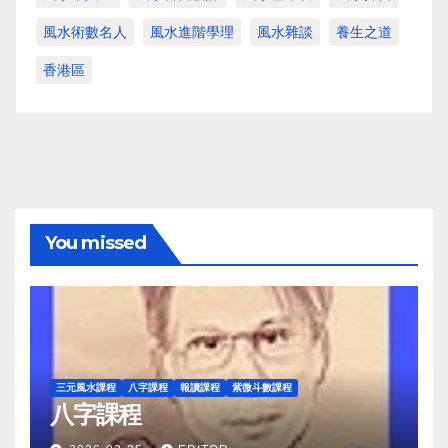
風水術數名人
風水進階學理
風水雜談
養生之道
香港區
You missed
三元風水課程
八字課程
報讀課程
紫微斗數課程
八字課程