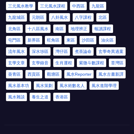
三元風水教學
三元風水課程
中西區
九龍區
九龍城區
元朗區
八卦風水
八字課程
北區
北角區
十八區風水
南區
地理辨正
報讀課程
屯門區
新界區
旺角區
東區
沙田區
油尖區
流年風水
深水埗區
灣仔區
煮茶論命
玄學奇異過案
玄學文章
玄學錄音
生肖運程
紫微斗數課程
荃灣區
葵青區
西貢區
觀塘區
風水Reporter
風水古書新譯
風水基本功
風水策劃
風水術數名人
風水進階學理
風水雜談
養生之道
香港區