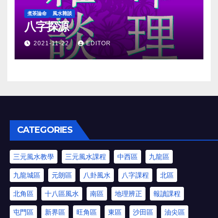
煮茶論命
風水雜談
八字探源
2021-11-22
EDITOR
CATEGORIES
三元風水教學
三元風水課程
中西區
九龍區
九龍城區
元朗區
八卦風水
八字課程
北區
北角區
十八區風水
南區
地理辨正
報讀課程
屯門區
新界區
旺角區
東區
沙田區
油尖區