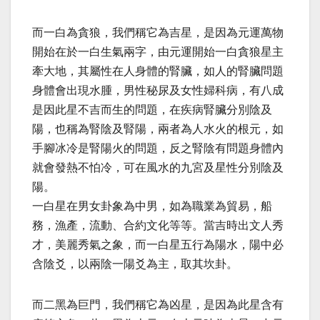
而一白為貪狼，我們稱它為吉星，是因為元運萬物
開始在於一白生氣兩字，由元運開始一白貪狼星主
牽大地，其屬性在人身體的腎臟，如人的腎臟問題
身體會出現水腫，男性秘尿及女性婦科病，有八成
是因此星不吉而生的問題，在疾病腎臟分別陰及
陽，也稱為腎陰及腎陽，兩者為人水火的根元，如
手腳冰冷是腎陽火的問題，反之腎陰有問題身體內
就會發熱不怕冷，可在風水的九宮及星性分別陰及
陽。
一白星在男女卦象為中男，如為職業為貿易，船
務，漁產，流動、合約文化等等。當吉時出文人秀
才，美麗秀氣之象，而一白星五行為陽水，陽中必
含陰爻，以兩陰一陽爻為主，取其坎卦。
而二黑為巨門，我們稱它為凶星，是因為此星含有