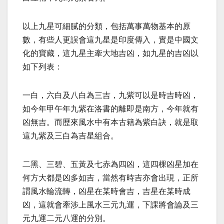
以上九星可細膩的分類，包括萬事萬物基本的原
數，有些人更誤會這九星是印度傳入，實是中國文
化的寶藏，這九星主牽大地吉凶，如九星的吉凶以
如下列表：
一白，六白及八白為三吉，九紫可以是時吉時凶，
如今年甲午年九紫在洛書的離即是南方，今年就有
凶無吉。而歷來風水中有本古籍為紫白訣，就是取
這九紫及三白為吉星組合。
二黑、三碧、五黃及七赤為四凶，這四棵凶星加在
何方大都是凶多如吉，當然有時吉亦會出現，正所
謂風水輪流轉，凶星在某時會吉，吉星在某時成
凶，這就會牽涉上風水三元九運，下課將會論及三
元九運二元八運的分別。