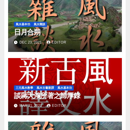
風水基本功
風水雜談
日月合朔
DEC 23, 2021
EDITOR
三元風水教學
風水古書新譯
風水基本功
談蔣大鴻所著之歸厚錄
MAR 31, 2021
EDITOR