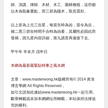
師、演講、律師、木材、木工、園林種植，這些都
以木為取象重點，而三碧為陽木，取其震卦。
以上皆為上元三吉星，每當失時為凶，當令為吉，
雖二黑三碧在時間不合時為凶看，其屬性必因此而
發禍，因九星內容詳細，第九講意再連接下去。
甲午年 辛未月 戊申日
本網為最新最緊貼時事之風水網
文章：www.masterwong.hk版權所有© 2014 黃渙
博玄學網 All Rights Reserved，
如引文請加此連結www.masterwong.hk一起引用。
斷章轉載或未加本網網址而轉載，本站保持法律追
究的權利。