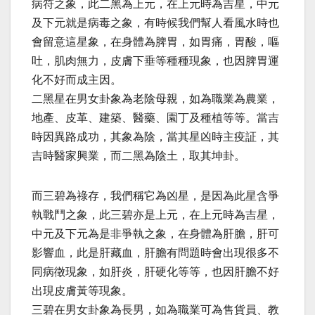
病符之象，此二黑為上元，在上元時為吉星，中元
及下元就是病毒之象，有時候我們幫人看風水時也
會留意這星象，在身體為脾胃，如胃痛，胃酸，嘔
吐，肌肉無力，皮膚下垂等種種現象，也因脾胃運
化不好而成主因。
二黑星在男女卦象為老陰母親，如為職業為農業，
地產、皮革、建築、醫藥、園丁及種植等等。當吉
時因異路成功，其象為陰，當其星凶時主疫証，其
吉時醫家興業，而二黑為陰土，取其坤卦。
而三碧為祿存，我們稱它為凶星，是因為此星含爭
執戰鬥之象，此三碧亦是上元，在上元時為吉星，
中元及下元為是非爭執之象，在身體為肝膽，肝可
影響血，此是肝藏血，肝膽有問題時會出現很多不
同病徵現象，如肝炎，肝硬化等等，也因肝膽不好
出現皮膚黃等現象。
三碧在男女卦象為長男，如為職業可為售貨員、教