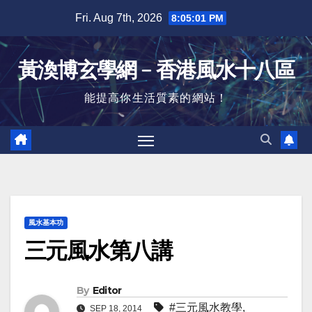
Skip
Fri. Aug 7th, 2026
8:05:02 PM
to
content
黃渙博玄學網﹣香港風水十八區
能提高你生活質素的網站！
風水基本功
三元風水第八講
By
Editor
#三元風水教學
,
SEP 18, 2014