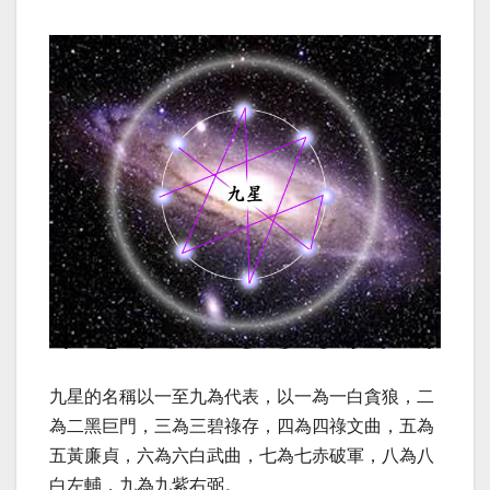
九星的名稱以一至九為代表，以一為一白貪狼，二
為二黑巨門，三為三碧祿存，四為四祿文曲，五為
五黃廉貞，六為六白武曲，七為七赤破軍，八為八
白左輔，九為九紫右弼。