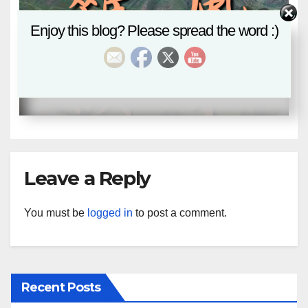
Enjoy this blog? Please spread the word :)
八卦風水
風水基本功
風水雜談
風水上之北
APR 9, 2018
EDITOR
Leave a Reply
You must be
logged in
to post a comment.
Recent Posts