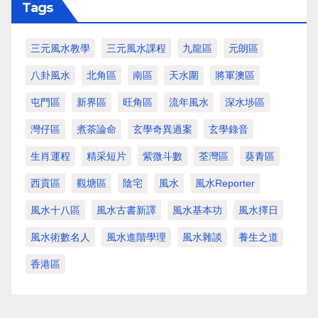
Tags
三元風水教學
三元風水課程
九龍區
元朗區
八卦風水
北角區
南區
天水圍
將軍澳區
屯門區
新界區
旺角區
流年風水
深水埗區
灣仔區
煮茶論命
玄學奇異過案
玄學錄音
生肖運程
精采短片
紫微斗數
荃灣區
葵青區
西貢區
觀塘區
陰宅
風水
風水Reporter
風水十八區
風水古書新譯
風水基本功
風水擇日
風水術數名人
風水進階學理
風水雜談
養生之道
香港區