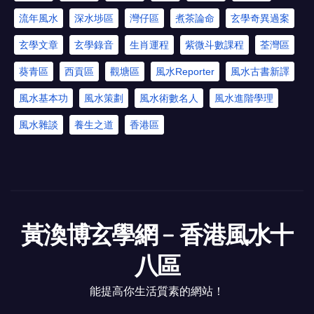
流年風水
深水埗區
灣仔區
煮茶論命
玄學奇異過案
玄學文章
玄學錄音
生肖運程
紫微斗數課程
荃灣區
葵青區
西貢區
觀塘區
風水Reporter
風水古書新譯
風水基本功
風水策劃
風水術數名人
風水進階學理
風水雜談
養生之道
香港區
黃渙博玄學網﹣香港風水十
八區
能提高你生活質素的網站！