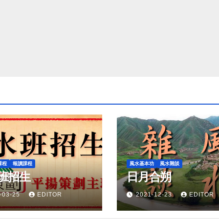
課程
報讀課程
風水基本功
風水雜談
班招生
日月合朔
-03-25
EDITOR
2021-12-23
EDITOR