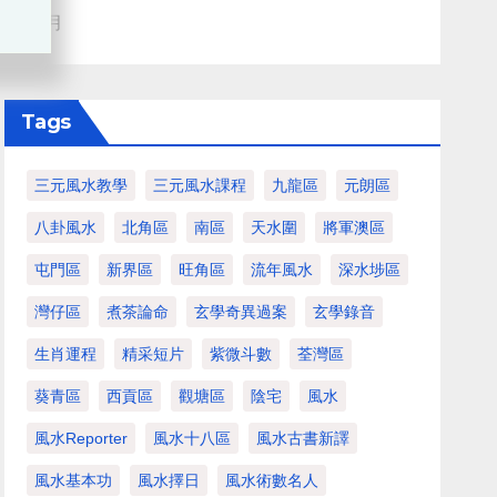
血月
Tags
三元風水教學
三元風水課程
九龍區
元朗區
八卦風水
北角區
南區
天水圍
將軍澳區
屯門區
新界區
旺角區
流年風水
深水埗區
灣仔區
煮茶論命
玄學奇異過案
玄學錄音
生肖運程
精采短片
紫微斗數
荃灣區
葵青區
西貢區
觀塘區
陰宅
風水
風水Reporter
風水十八區
風水古書新譯
風水基本功
風水擇日
風水術數名人