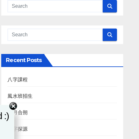
Recent Posts
八字課程
風水班招生
日月合朔
 :)
八字探源