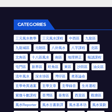
CATEGORIES
三元風水教學
三元風水課程
中西區
九龍區
九龍城區
元朗區
八卦風水
八字課程
北區
北角區
十八區風水
南區
地理辨正
報讀課程
屯門區
新界區
旺角區
東區
沙田區
油尖區
流年風水
深水埗區
灣仔區
煮茶論命
玄學奇異過案
玄學文章
玄學錄音
生肖運程
紫微斗數課程
荃灣區
葵青區
西貢區
觀塘區
風水Reporter
風水古書新譯
風水基本功
風水策劃