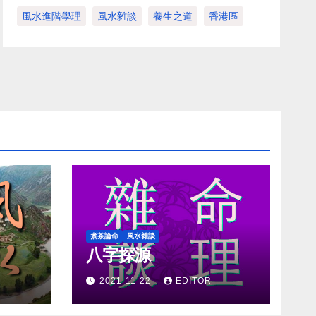
風水進階學理
風水雜談
養生之道
香港區
煮茶論命
風水雜談
八字探源
2021-11-22
EDITOR