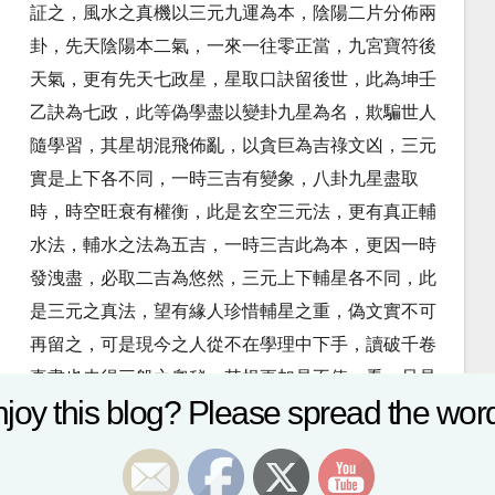
証之，風水之真機以三元九運為本，陰陽二片分佈兩
卦，先天陰陽本二氣，一來一往零正當，九宮寶符後
天氣，更有先天七政星，星取口訣留後世，此為坤壬
乙訣為七政，此等偽學盡以變卦九星為名，欺騙世人
隨學習，其星胡混飛佈亂，以貪巨為吉祿文凶，三元
實是上下各不同，一時三吉有變象，八卦九星盡取
時，時空旺衰有權衡，此是玄空三元法，更有真正輔
水法，輔水之法為五吉，一時三吉此為本，更因一時
發洩盡，必取二吉為悠然，三元上下輔星各不同，此
是三元之真法，望有緣人珍惜輔星之重，偽文實不可
再留之，可是現今之人從不在學理中下手，讀破千卷
真書也未得三般之奧秘，其根更加是不值一看，只是
joy this blog? Please spread the word
現在的傭師實在太多，其理縱使行盡千山也是徒勞無
功。 本網為最新最緊貼時事之玄學風水網 文章：
www.masterwong.hk版權所有© 2015 黃渙博玄學網