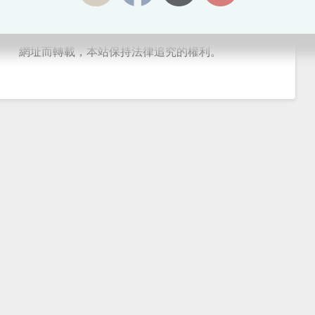
All Rights Reserved， 如引文請加此連結
www.masterwong.hk一起引用。 斷章轉載或未加本網
網址而轉載，本站保持法律追究的權利。