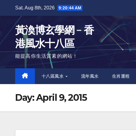
Skip
Sat. Aug 8th, 2026
9:20:45 AM
to
content
黃渙博玄學網﹣香
港風水十八區
能提高你生活質素的網站！
十八區風水
流年風水
生肖運程
Day:
April 9, 2015