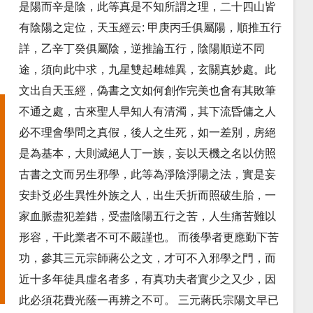
是陽而辛是陰，此等真是不知所謂之理，二十四山皆
有陰陽之定位，天玉經云: 甲庚丙壬俱屬陽，順推五行
詳，乙辛丁癸俱屬陰，逆推論五行，陰陽順逆不同
途，須向此中求，九星雙起雌雄異，玄關真妙處。此
文出自天玉經，偽書之文如何創作完美也會有其敗筆
不通之處，古來聖人早知人有清濁，其下流昏傭之人
必不理會學問之真假，後人之生死，如一差別，房絕
是為基本，大則滅絕人丁一族，妄以天機之名以仿照
古書之文而另生邪學，此等為淨陰淨陽之法，實是妄
安卦爻必生異性外族之人，出生夭折而照破生胎，一
家血脈盡犯差錯，受盡陰陽五行之苦，人生痛苦難以
形容，干此業者不可不嚴謹也。 而後學者更應勤下苦
功，參其三元宗師蔣公之文，才可不入邪學之門，而
近十多年徒具虛名者多，有真功夫者實少之又少，因
此必須花費光蔭一再辨之不可。 三元蔣氏宗陽文早已