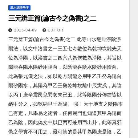
風水進階學理
三元辨正篇(論古今之偽書)之二
2015-04-09
EDITOR
三元辨正篇(論古今之偽書)之二 此等山水翻卦淨陰淨
陽法，以文中洛書之一三五七奇數位為乾坤坎離先天
位為淨陽，以洛書之二四六八為偶數為淨陰，其旨以
陽龍喜陽水陽砂用陽向，以陰龍喜陰水陰砂用陰向。
此為張九儀之法，如以乾方陽龍必用甲乙壬癸為陽向
陽砂陽水，其陽為甲乙壬癸乾坤坎離申辰寅戌，其陰
以丙丁庚辛震艮兌巽亥未已丑，此等陰陽分佈盡皆以
納甲分之，如乾納甲壬為陽。 唉！天干地支之陰陽本
已有定，凡學易之術者，任何易門也知道其甲為陽而
乙為陰，因此偽文中以已丙可兼用而出卦，此等真邪
偽之學實不可用之，最可笑的是其甲為陽庚是陰，乙