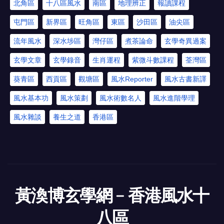
北角區
十八區風水
南區
地理辨正
報讀課程
屯門區
新界區
旺角區
東區
沙田區
油尖區
流年風水
深水埗區
灣仔區
煮茶論命
玄學奇異過案
玄學文章
玄學錄音
生肖運程
紫微斗數課程
荃灣區
葵青區
西貢區
觀塘區
風水Reporter
風水古書新譯
風水基本功
風水策劃
風水術數名人
風水進階學理
風水雜談
養生之道
香港區
黃渙博玄學網﹣香港風水十
八區