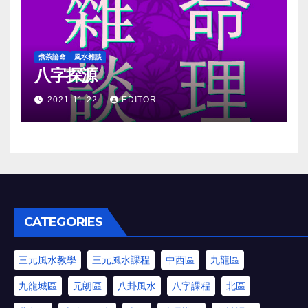
煮茶論命
風水雜談
八字探源
2021-11-22
EDITOR
CATEGORIES
三元風水教學
三元風水課程
中西區
九龍區
九龍城區
元朗區
八卦風水
八字課程
北區