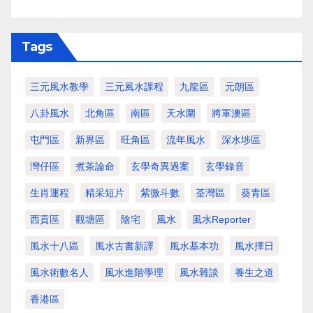
Tags
三元風水教學
三元風水課程
九龍區
元朗區
八卦風水
北角區
南區
天水圍
將軍澳區
屯門區
新界區
旺角區
流年風水
深水埗區
灣仔區
煮茶論命
玄學奇異過案
玄學錄音
生肖運程
精采短片
紫微斗數
荃灣區
葵青區
西貢區
觀塘區
陰宅
風水
風水Reporter
風水十八區
風水古書新譯
風水基本功
風水擇日
風水術數名人
風水進階學理
風水雜談
養生之道
香港區