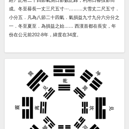
經》記有二十四節氣測日影數記錄，利用日晷投影而
成。冬至晷長一丈三尺五寸⋯………大雪丈二尺五寸．
小分五．凡為八節二十四氣．氣損益九寸九分六分分之
一．冬至夏至．為損益之始…… 西漢首都在長安，年
份在公元前202-8年，緯度在34度。