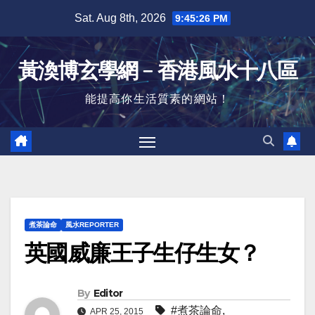
Skip
Sat. Aug 8th, 2026
9:45:27 PM
to
content
黃渙博玄學網﹣香港風水十八區
能提高你生活質素的網站！
煮茶論命
風水REPORTER
英國威廉王子生仔生女？
By
Editor
#煮茶論命
,
APR 25, 2015