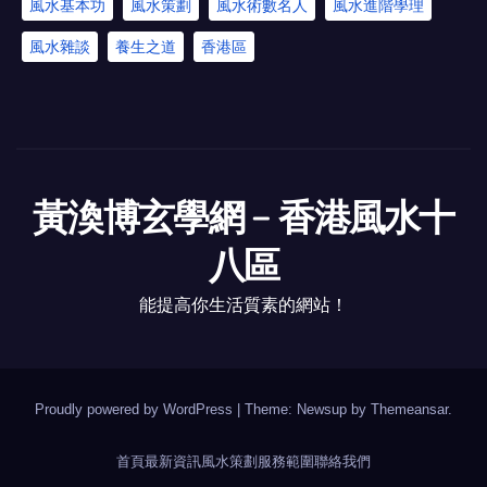
風水基本功
風水策劃
風水術數名人
風水進階學理
風水雜談
養生之道
香港區
黃渙博玄學網﹣香港風水十
八區
能提高你生活質素的網站！
Proudly powered by WordPress
|
Theme: Newsup by
Themeansar
.
首頁
最新資訊
風水策劃
服務範圍
聯絡我們