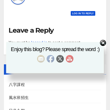
LOG IN TO REPLY
Leave a Reply
You must be
logged in
to post a comment.
Enjoy this blog? Please spread the word :)
Recent Posts
八字課程
風水班招生