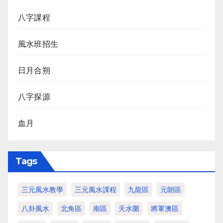
八字課程
風水班招生
日月合朔
八字探源
血月
Tags
三元風水教學
三元風水課程
九龍區
元朗區
八卦風水
北角區
南區
天水圍
將軍澳區