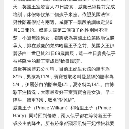
天，英國王室發言人21日證實，威廉已經提前完成
培訓，休假等候第二個孩子來臨。依照英國法律，
男性陪產假期有兩週。威廉下一階段的訓練定於6
月1日開始。威廉夫婦第二個孩子的性別尚不清
楚，不過無論男女，都將成為英國王位第四順位繼
承人，排在威廉的弟弟哈里王子之前。
英國女王伊
麗莎白二世已於21日89歲壽辰，這一生日慶典似乎
被將降生的新王室成員“搶盡風頭”。
最近英國博彩公司稱，目前王妃生女孩的賠率為
8/15，男孩為11/8，寶寶被取名叫愛麗絲的賠率為
5/4 ，伊麗莎白的賠率是6/1，夏洛特為14/1。由博
彩下注情況，大家最看好王室寶寶會是女孩、早上
降生、體重7磅，取名“愛麗絲”。
威廉王子（Prince William）和哈里王子（Prince
Harry）同時回到倫敦，兩人似乎都在等待新王子
或公主的降生。所有跡像都顯示凱特王妃很快就要