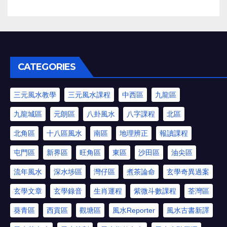
CATEGORIES
三元風水教學
三元風水課程
中西區
九龍區
九龍城區
元朗區
八卦風水
八字課程
北區
北角區
十八區風水
南區
地理辨正
報讀課程
屯門區
新界區
旺角區
東區
沙田區
油尖區
流年風水
深水埗區
灣仔區
煮茶論命
玄學奇異過案
玄學文章
玄學錄音
生肖運程
紫微斗數課程
荃灣區
葵青區
西貢區
觀塘區
風水Reporter
風水古書新譯