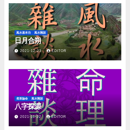
風水基本功
風水雜談
日月合朔
2021-12-23
EDITOR
煮茶論命
風水雜談
八字探源
2021-11-22
EDITOR