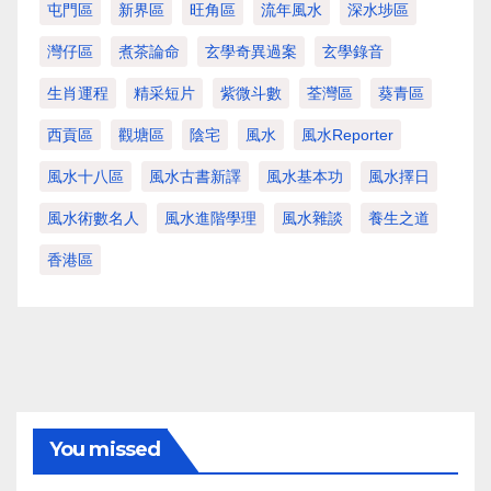
屯門區
新界區
旺角區
流年風水
深水埗區
灣仔區
煮茶論命
玄學奇異過案
玄學錄音
生肖運程
精采短片
紫微斗數
荃灣區
葵青區
西貢區
觀塘區
陰宅
風水
風水Reporter
風水十八區
風水古書新譯
風水基本功
風水擇日
風水術數名人
風水進階學理
風水雜談
養生之道
香港區
You missed