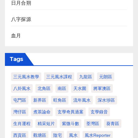
日月合朔
八字探源
血月
Tags
三元風水教學
三元風水課程
九龍區
元朗區
八卦風水
北角區
南區
天水圍
將軍澳區
屯門區
新界區
旺角區
流年風水
深水埗區
灣仔區
煮茶論命
玄學奇異過案
玄學錄音
生肖運程
精采短片
紫微斗數
荃灣區
葵青區
西貢區
觀塘區
陰宅
風水
風水Reporter