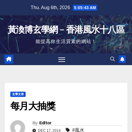
Skip
Thu. Aug 6th, 2026
5:05:44 AM
to
content
黃渙博玄學網﹣香港風水十八區
能提高你生活質素的網站！
玄學文章
每月大抽獎
By
Editor
#風水
DEC 17, 2014