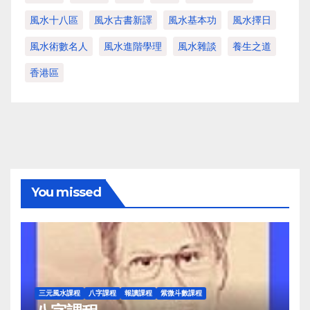
風水十八區
風水古書新譯
風水基本功
風水擇日
風水術數名人
風水進階學理
風水雜談
養生之道
香港區
You missed
三元風水課程
八字課程
報讀課程
紫微斗數課程