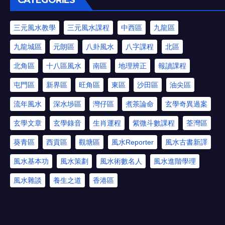
CATEGORIES
三元風水教學
三元風水課程
中西區
九龍區
九龍城區
元朗區
八卦風水
八字課程
北區
北角區
十八區風水
南區
地理辨正
報讀課程
屯門區
新界區
旺角區
東區
沙田區
油尖區
流年風水
深水埗區
灣仔區
煮茶論命
玄學奇異過案
玄學文章
玄學錄音
生肖運程
紫微斗數課程
荃灣區
葵青區
西貢區
觀塘區
風水Reporter
風水古書新譯
風水基本功
風水策劃
風水術數名人
風水進階學理
風水雜談
養生之道
香港區