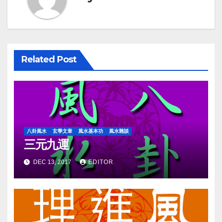
Related Post
八卦風水
玄學文章
風水基本功
風水雜談
三元九運
DEC 13, 2017
EDITOR