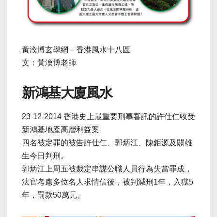
黃渙博玄學網－香港風水十八區
文：黃渙博老師
新鴻基大廈風水
23-12-2014 香港史上最重要刑事審訊的許仕仁收受
新鴻基地產高層利益案
四名被定罪的被告許仕仁、郭炳江、陳鉅源及關雄
生今日判刑。
郭炳江上周五被裁定串謀公職人員行為失當罪成，
法官考慮多位名人求情信後，被判減刑1年，入獄5
年，罰款50萬元。