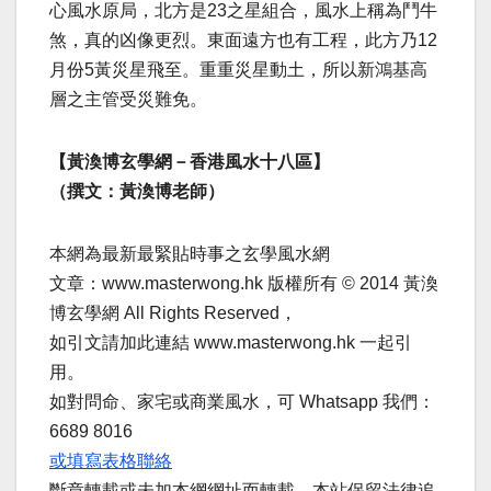
心風水原局，北方是23之星組合，風水上稱為鬥牛
煞，真的凶像更烈。東面遠方也有工程，此方乃12
月份5黃災星飛至。重重災星動土，所以新鴻基高
層之主管受災難免。
【黃渙博玄學網－香港風水十八區】
（撰文：黃渙博老師）
本網為最新最緊貼時事之玄學風水網
文章：www.masterwong.hk 版權所有 © 2014 黃渙
博玄學網 All Rights Reserved，
如引文請加此連結 www.masterwong.hk 一起引
用。
如對問命、家宅或商業風水，可 Whatsapp 我們：
6689 8016
或填寫表格聯絡
斷章轉載或未加本網網址而轉載，本站保留法律追