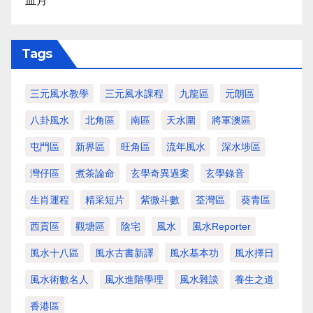
血月
Tags
三元風水教學
三元風水課程
九龍區
元朗區
八卦風水
北角區
南區
天水圍
將軍澳區
屯門區
新界區
旺角區
流年風水
深水埗區
灣仔區
煮茶論命
玄學奇異過案
玄學錄音
生肖運程
精采短片
紫微斗數
荃灣區
葵青區
西貢區
觀塘區
陰宅
風水
風水Reporter
風水十八區
風水古書新譯
風水基本功
風水擇日
風水術數名人
風水進階學理
風水雜談
養生之道
香港區