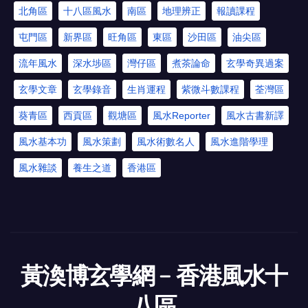
北角區
十八區風水
南區
地理辨正
報讀課程
屯門區
新界區
旺角區
東區
沙田區
油尖區
流年風水
深水埗區
灣仔區
煮茶論命
玄學奇異過案
玄學文章
玄學錄音
生肖運程
紫微斗數課程
荃灣區
葵青區
西貢區
觀塘區
風水Reporter
風水古書新譯
風水基本功
風水策劃
風水術數名人
風水進階學理
風水雜談
養生之道
香港區
黃渙博玄學網﹣香港風水十
八區