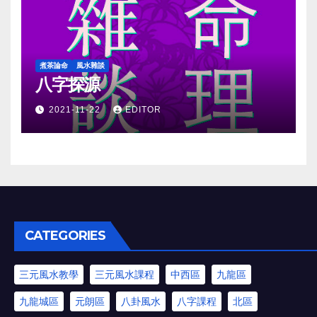
煮茶論命
風水雜談
八字探源
2021-11-22
EDITOR
CATEGORIES
三元風水教學
三元風水課程
中西區
九龍區
九龍城區
元朗區
八卦風水
八字課程
北區