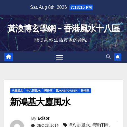
Skip
Sat. Aug 8th, 2026
7:18:16 PM
to
content
黃渙博玄學網﹣香港風水十八區
能提高你生活質素的網站！
八卦風水
十八區風水
灣仔區
風水REPORTER
香港區
新鴻基大廈風水
By
Editor
#八卦風水
,
#灣仔區
,
DEC 23, 2014