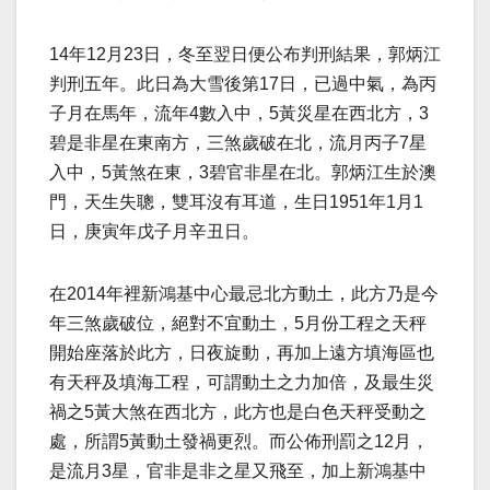
14年12月23日，冬至翌日便公布判刑結果，郭炳江
判刑五年。此日為大雪後第17日，已過中氣，為丙
子月在馬年，流年4數入中，5黃災星在西北方，3
碧是非星在東南方，三煞歲破在北，流月丙子7星
入中，5黃煞在東，3碧官非星在北。郭炳江生於澳
門，天生失聰，雙耳沒有耳道，生日1951年1月1
日，庚寅年戊子月辛丑日。
在2014年裡新鴻基中心最忌北方動土，此方乃是今
年三煞歲破位，絕對不宜動土，5月份工程之天秤
開始座落於此方，日夜旋動，再加上遠方填海區也
有天秤及填海工程，可謂動土之力加倍，及最生災
禍之5黃大煞在西北方，此方也是白色天秤受動之
處，所謂5黃動土發禍更烈。而公佈刑罰之12月，
是流月3星，官非是非之星又飛至，加上新鴻基中