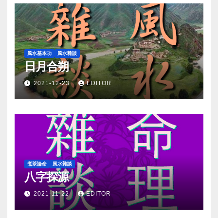
風水基本功
風水雜談
日月合朔
2021-12-23
EDITOR
煮茶論命
風水雜談
八字探源
2021-11-22
EDITOR