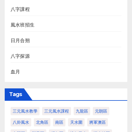
八字課程
風水班招生
日月合朔
八字探源
血月
Tags
三元風水教學
三元風水課程
九龍區
元朗區
八卦風水
北角區
南區
天水圍
將軍澳區