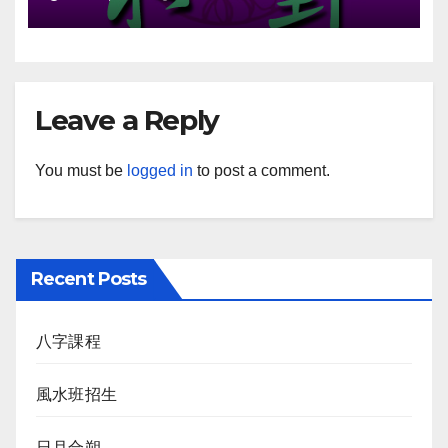
Leave a Reply
You must be
logged in
to post a comment.
Recent Posts
八字課程
風水班招生
日月合朔