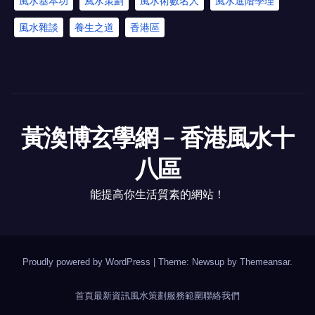
風水基本功
風水策劃
風水術數名人
風水進階學理
風水雜談
養生之道
香港區
黃渙博玄學網﹣香港風水十
八區
能提高你生活質素的網站！
Proudly powered by WordPress
|
Theme: Newsup by
Themeansar
.
首頁
最新資訊
風水策劃
服務範圍
聯絡我們