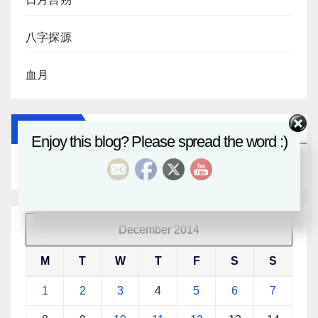
八字探源
血月
Archives
Enjoy this blog? Please spread the word :)
Archives
December 2014
M
T
W
T
F
S
S
1
2
3
4
5
6
7