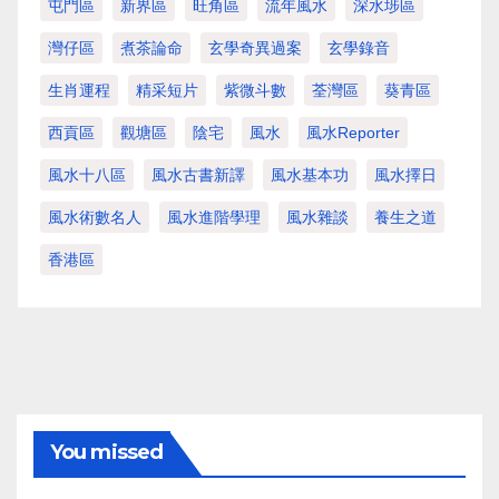
屯門區
新界區
旺角區
流年風水
深水埗區
灣仔區
煮茶論命
玄學奇異過案
玄學錄音
生肖運程
精采短片
紫微斗數
荃灣區
葵青區
西貢區
觀塘區
陰宅
風水
風水Reporter
風水十八區
風水古書新譯
風水基本功
風水擇日
風水術數名人
風水進階學理
風水雜談
養生之道
香港區
You missed