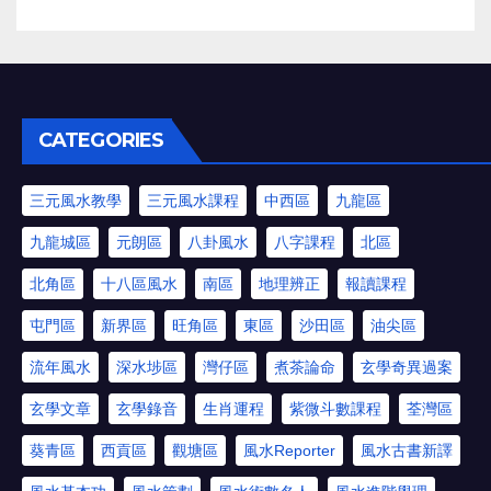
CATEGORIES
三元風水教學
三元風水課程
中西區
九龍區
九龍城區
元朗區
八卦風水
八字課程
北區
北角區
十八區風水
南區
地理辨正
報讀課程
屯門區
新界區
旺角區
東區
沙田區
油尖區
流年風水
深水埗區
灣仔區
煮茶論命
玄學奇異過案
玄學文章
玄學錄音
生肖運程
紫微斗數課程
荃灣區
葵青區
西貢區
觀塘區
風水Reporter
風水古書新譯