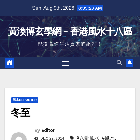
Skip
Sun. Aug 9th, 2026
6:39:27 AM
to
content
黃渙博玄學網﹣香港風水十八區
能提高你生活質素的網站！
風水REPORTER
冬至
By
Editor
#八卦風水
,
#風水
,
DEC 22, 2014