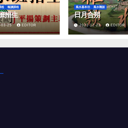
課程
報讀課程
風水基本功
風水雜談
班招生
日月合朔
-03-25
EDITOR
2021-12-23
EDITOR