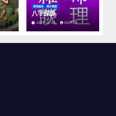
煮茶論命
風水雜談
八字探源
2021-11-22
EDITOR