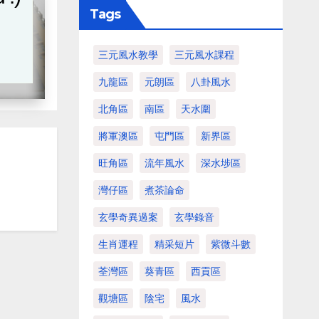
Tags
三元風水教學
三元風水課程
九龍區
元朗區
八卦風水
北角區
南區
天水圍
將軍澳區
屯門區
新界區
旺角區
流年風水
深水埗區
灣仔區
煮茶論命
玄學奇異過案
玄學錄音
生肖運程
精采短片
紫微斗數
荃灣區
葵青區
西貢區
觀塘區
陰宅
風水