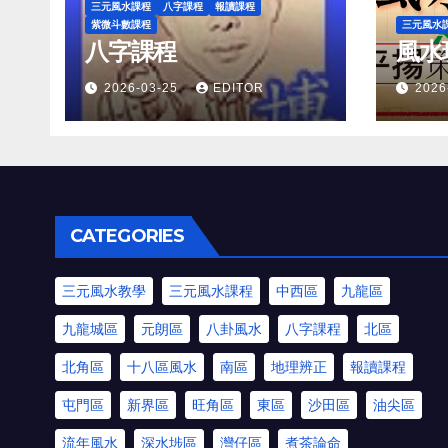
三元風水課程
八字課程
報讀課程
紫微斗數課程
三元風水
八字課程
風水
2026-03-25
EDITOR
2026
CATEGORIES
三元風水教學
三元風水課程
中西區
九龍區
九龍城區
元朗區
八卦風水
八字課程
北區
北角區
十八區風水
南區
地理辨正
報讀課程
屯門區
新界區
旺角區
東區
沙田區
油尖區
流年風水
深水埗區
灣仔區
煮茶論命