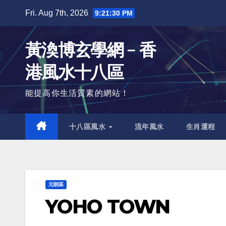
Skip
Fri. Aug 7th, 2026
9:21:31 PM
to
content
黃渙博玄學網﹣香
港風水十八區
能提高你生活質素的網站！
十八區風水
流年風水
生肖運程
元朗區
YOHO TOWN