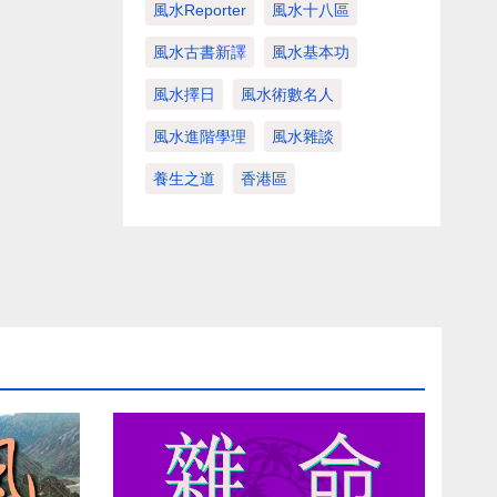
風水Reporter
風水十八區
風水古書新譯
風水基本功
風水擇日
風水術數名人
風水進階學理
風水雜談
養生之道
香港區