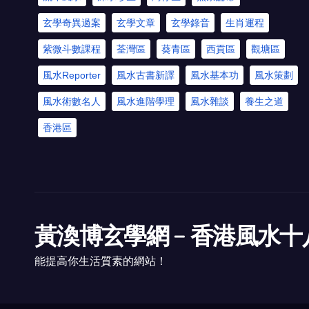
玄學奇異過案
玄學文章
玄學錄音
生肖運程
紫微斗數課程
荃灣區
葵青區
西貢區
觀塘區
風水Reporter
風水古書新譯
風水基本功
風水策劃
風水術數名人
風水進階學理
風水雜談
養生之道
香港區
黃渙博玄學網﹣香港風水十
能提高你生活質素的網站！