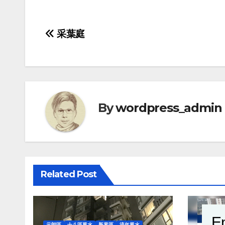
Post
采葉庭
navigation
By
wordpress_admin
Related Post
En
元朗區
十八區風水
新界區
流年風水