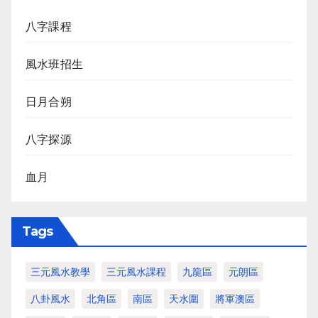
八字課程
風水班招生
日月合朔
八字探源
血月
Tags
三元風水教學
三元風水課程
九龍區
元朗區
八卦風水
北角區
南區
天水圍
將軍澳區