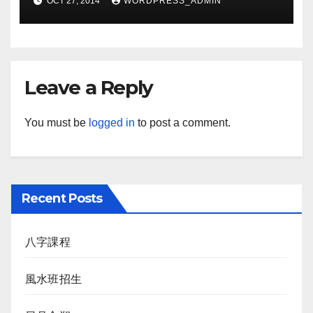
OCT 27, 2014
WORDPRESS_ADMIN
Leave a Reply
You must be
logged in
to post a comment.
Recent Posts
八字課程
風水班招生