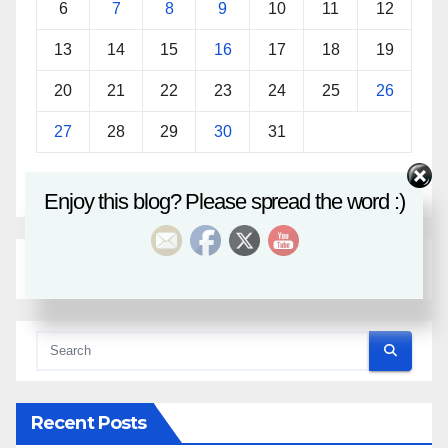
6
7
8
9
10
11
12
13
14
15
16
17
18
19
20
21
22
23
24
25
26
27
28
29
30
31
« Sep
Nov »
Enjoy this blog? Please spread the word :)
Recent Posts