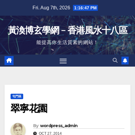
Skip
Fri. Aug 7th, 2026
1:16:48 PM
to
content
黃渙博玄學網﹣香港風水十八區
能提高你生活質素的網站！
屯門區
翠寧花園
By
wordpress_admin
OCT 27, 2014