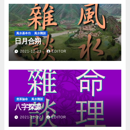
風水基本功
風水雜談
日月合朔
2021-12-23
EDITOR
煮茶論命
風水雜談
八字探源
2021-11-22
EDITOR