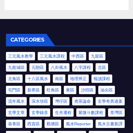
CATEGORIES
三元風水教學
三元風水課程
中西區
九龍區
九龍城區
元朗區
八卦風水
八字課程
北區
北角區
十八區風水
南區
地理辨正
報讀課程
屯門區
新界區
旺角區
東區
沙田區
油尖區
流年風水
深水埗區
灣仔區
煮茶論命
玄學奇異過案
玄學文章
玄學錄音
生肖運程
紫微斗數課程
荃灣區
葵青區
西貢區
觀塘區
風水Reporter
風水古書新譯