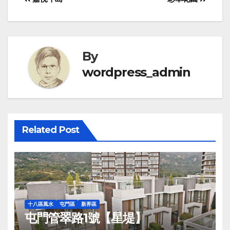
Post
navigation
By
wordpress_admin
Related Post
十八區風水
屯門區
新界區
屯門管翠路1號【星堤】