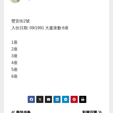
豐安街2號
入伙日期: 09/1991 大廈座數:6座
1座
2座
3座
4座
5座
6座
嘉悅半島
彩華花園