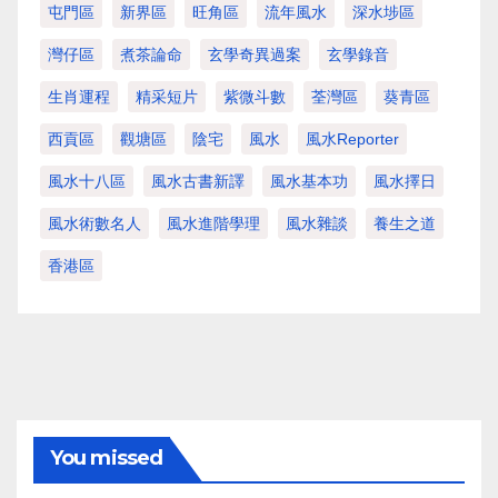
屯門區
新界區
旺角區
流年風水
深水埗區
灣仔區
煮茶論命
玄學奇異過案
玄學錄音
生肖運程
精采短片
紫微斗數
荃灣區
葵青區
西貢區
觀塘區
陰宅
風水
風水Reporter
風水十八區
風水古書新譯
風水基本功
風水擇日
風水術數名人
風水進階學理
風水雜談
養生之道
香港區
You missed