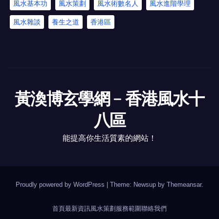
風水基本功
風水策劃
風水術數名人
風水進階學理
風水雜談
養生之道
香港區
黃渙博玄學網﹣香港風水十
八區
能提高你生活質素的網站！
Proudly powered by WordPress
|
Theme: Newsup by
Themeansar
.
首頁
最新資訊
風水策劃
服務範圍
聯絡我們