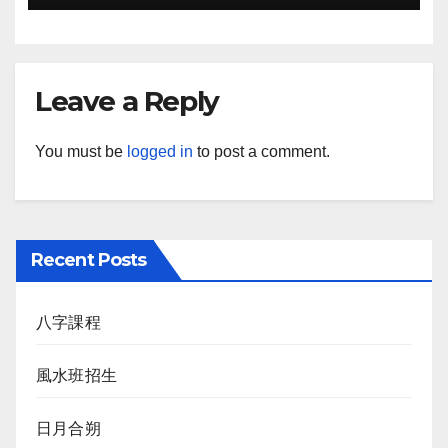
Leave a Reply
You must be
logged in
to post a comment.
Recent Posts
八字課程
風水班招生
日月合朔