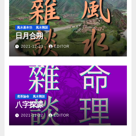
風水基本功
風水雜談
日月合朔
2021-12-23
EDITOR
煮茶論命
風水雜談
八字探源
2021-11-22
EDITOR