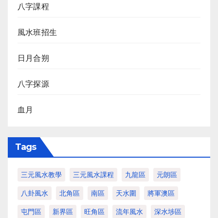
八字課程
風水班招生
日月合朔
八字探源
血月
Tags
三元風水教學
三元風水課程
九龍區
元朗區
八卦風水
北角區
南區
天水圍
將軍澳區
屯門區
新界區
旺角區
流年風水
深水埗區