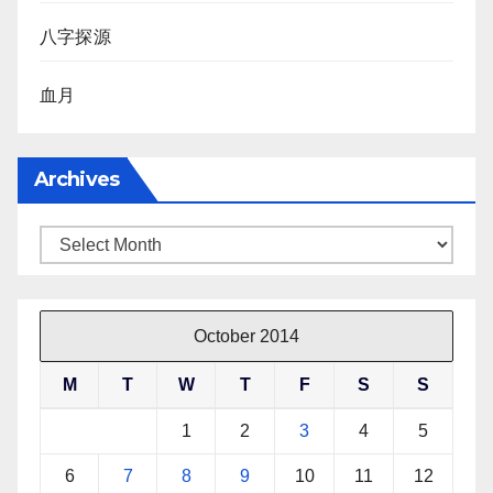
八字探源
血月
Archives
Archives
October 2014
M
T
W
T
F
S
S
1
2
3
4
5
6
7
8
9
10
11
12