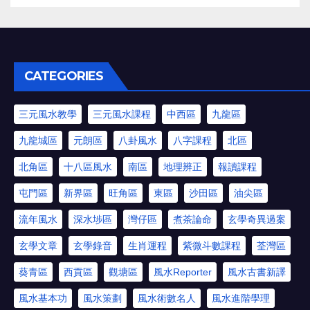
CATEGORIES
三元風水教學
三元風水課程
中西區
九龍區
九龍城區
元朗區
八卦風水
八字課程
北區
北角區
十八區風水
南區
地理辨正
報讀課程
屯門區
新界區
旺角區
東區
沙田區
油尖區
流年風水
深水埗區
灣仔區
煮茶論命
玄學奇異過案
玄學文章
玄學錄音
生肖運程
紫微斗數課程
荃灣區
葵青區
西貢區
觀塘區
風水Reporter
風水古書新譯
風水基本功
風水策劃
風水術數名人
風水進階學理