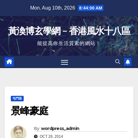
Skip
Mon. Aug 10th, 2026
8:44:01 AM
to
content
黃渙博玄學網﹣香港風水十八區
能提高你生活質素的網站！
屯門區
景峰豪庭
By
wordpress_admin
OCT 26, 2014