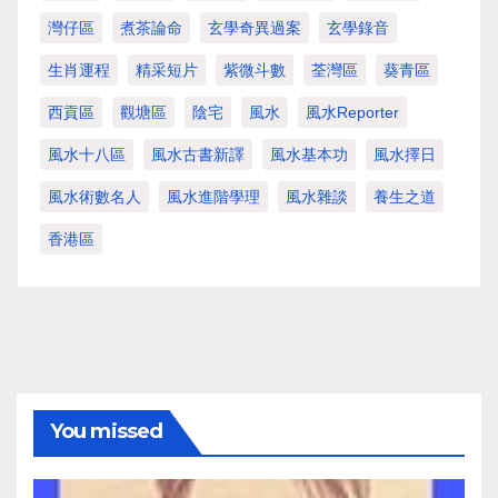
灣仔區
煮茶論命
玄學奇異過案
玄學錄音
生肖運程
精采短片
紫微斗數
荃灣區
葵青區
西貢區
觀塘區
陰宅
風水
風水Reporter
風水十八區
風水古書新譯
風水基本功
風水擇日
風水術數名人
風水進階學理
風水雜談
養生之道
香港區
You missed