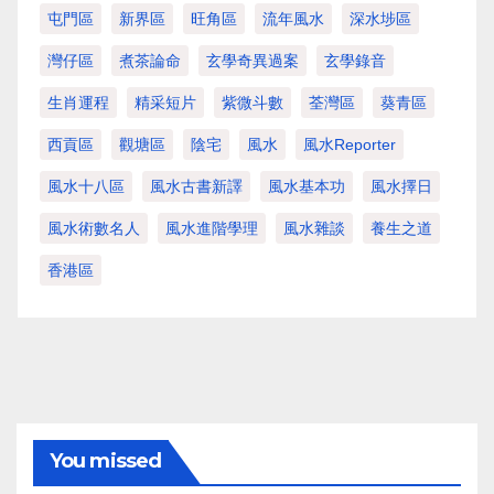
屯門區
新界區
旺角區
流年風水
深水埗區
灣仔區
煮茶論命
玄學奇異過案
玄學錄音
生肖運程
精采短片
紫微斗數
荃灣區
葵青區
西貢區
觀塘區
陰宅
風水
風水Reporter
風水十八區
風水古書新譯
風水基本功
風水擇日
風水術數名人
風水進階學理
風水雜談
養生之道
香港區
You missed