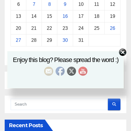
6
7
8
9
10
11
12
13
14
15
16
17
18
19
20
21
22
23
24
25
26
27
28
29
30
31
« Sep
Nov »
Enjoy this blog? Please spread the word :)
Recent Posts