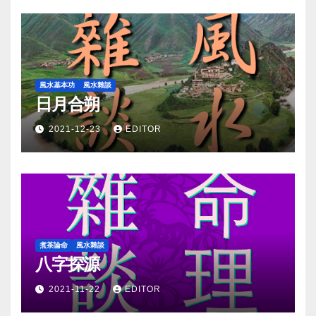
風水基本功
風水雜談
日月合朔
2021-12-23
EDITOR
煮茶論命
風水雜談
八字探源
2021-11-22
EDITOR