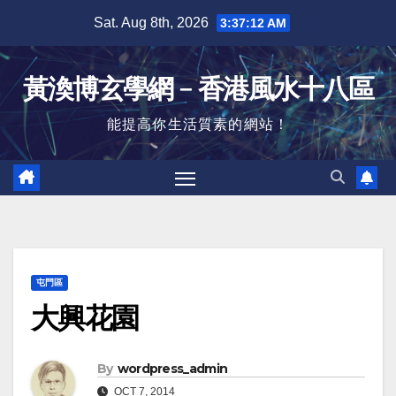
Skip
Sat. Aug 8th, 2026
3:37:12 AM
to
content
黃渙博玄學網﹣香港風水十八區
能提高你生活質素的網站！
屯門區
大興花園
By
wordpress_admin
OCT 7, 2014