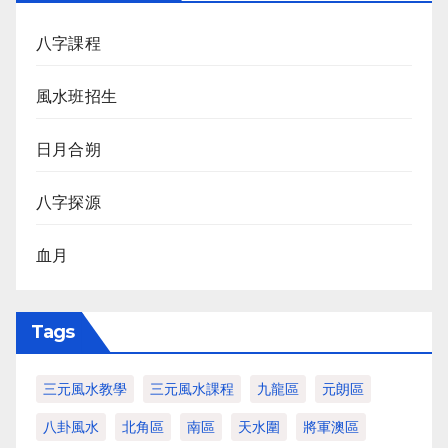
八字課程
風水班招生
日月合朔
八字探源
血月
Tags
三元風水教學
三元風水課程
九龍區
元朗區
八卦風水
北角區
南區
天水圍
將軍澳區