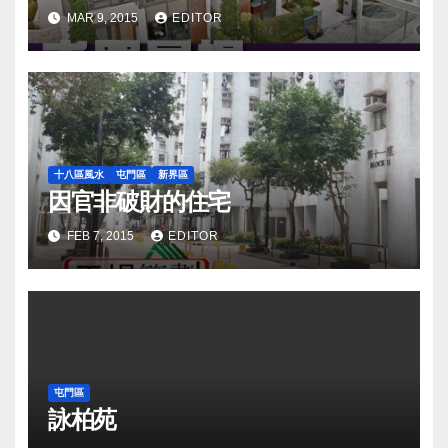
MAR 9, 2015
EDITOR
十八區風水
屯門區
新界區
因官非破財的住宅
FEB 7, 2015
EDITOR
屯門區
詠柏苑