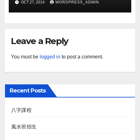
OCT 27, 2014
WORDPRESS_ADMIN
Leave a Reply
You must be
logged in
to post a comment.
Recent Posts
八字課程
風水班招生