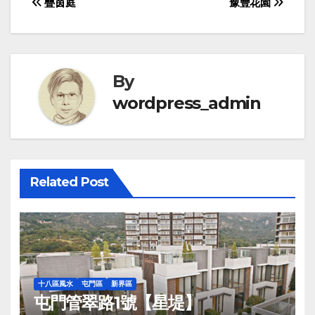
Post
疊茵庭
豫豐花園
navigation
By
wordpress_admin
Related Post
十八區風水
屯門區
新界區
屯門管翠路1號【星堤】