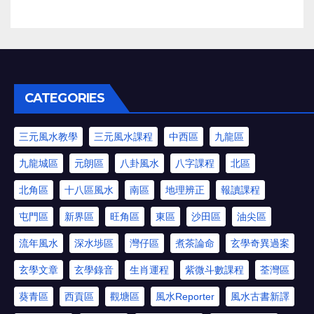
CATEGORIES
三元風水教學
三元風水課程
中西區
九龍區
九龍城區
元朗區
八卦風水
八字課程
北區
北角區
十八區風水
南區
地理辨正
報讀課程
屯門區
新界區
旺角區
東區
沙田區
油尖區
流年風水
深水埗區
灣仔區
煮茶論命
玄學奇異過案
玄學文章
玄學錄音
生肖運程
紫微斗數課程
荃灣區
葵青區
西貢區
觀塘區
風水Reporter
風水古書新譯