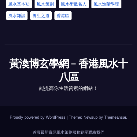
風水基本功
風水策劃
風水術數名人
風水進階學理
風水雜談
養生之道
香港區
黃渙博玄學網﹣香港風水十
八區
能提高你生活質素的網站！
Proudly powered by WordPress
|
Theme: Newsup by
Themeansar
.
首頁
最新資訊
風水策劃
服務範圍
聯絡我們