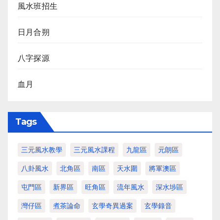
風水班招生
日月合朔
八字探源
血月
Tags
三元風水教學
三元風水課程
九龍區
元朗區
八卦風水
北角區
南區
天水圍
將軍澳區
屯門區
新界區
旺角區
流年風水
深水埗區
灣仔區
煮茶論命
玄學奇異過案
玄學錄音