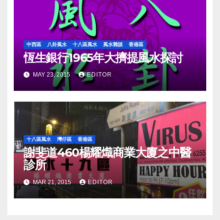
中西區
八卦風水
十八區風水
風水雜談
香港區
恆生銀行1965年大擠提風水探討
MAY 23, 2015
EDITOR
十八區風水
灣仔區
香港區
謝斐道460楊耀熾商業大廈之中醫
診所
MAR 21, 2015
EDITOR