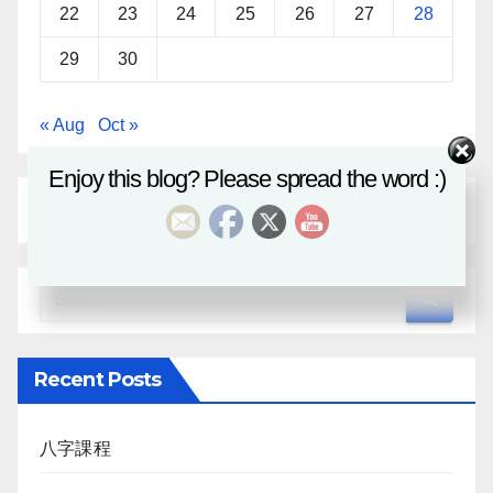
22
23
24
25
26
27
28
29
30
« Aug
Oct »
Enjoy this blog? Please spread the word :)
Recent Posts
八字課程