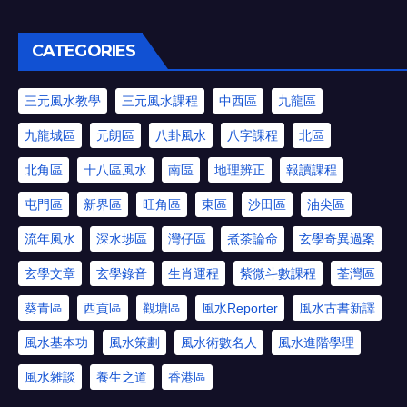
CATEGORIES
三元風水教學
三元風水課程
中西區
九龍區
九龍城區
元朗區
八卦風水
八字課程
北區
北角區
十八區風水
南區
地理辨正
報讀課程
屯門區
新界區
旺角區
東區
沙田區
油尖區
流年風水
深水埗區
灣仔區
煮茶論命
玄學奇異過案
玄學文章
玄學錄音
生肖運程
紫微斗數課程
荃灣區
葵青區
西貢區
觀塘區
風水Reporter
風水古書新譯
風水基本功
風水策劃
風水術數名人
風水進階學理
風水雜談
養生之道
香港區