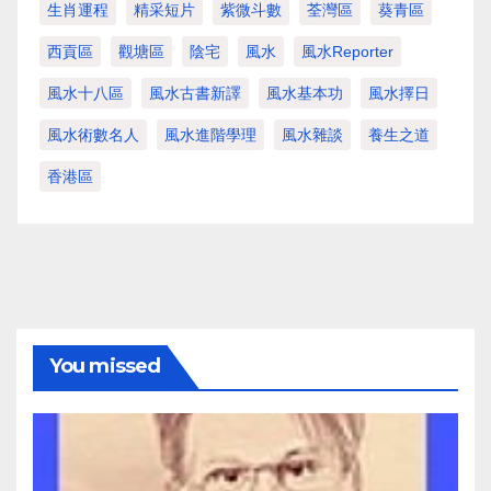
生肖運程
精采短片
紫微斗數
荃灣區
葵青區
西貢區
觀塘區
陰宅
風水
風水Reporter
風水十八區
風水古書新譯
風水基本功
風水擇日
風水術數名人
風水進階學理
風水雜談
養生之道
香港區
You missed