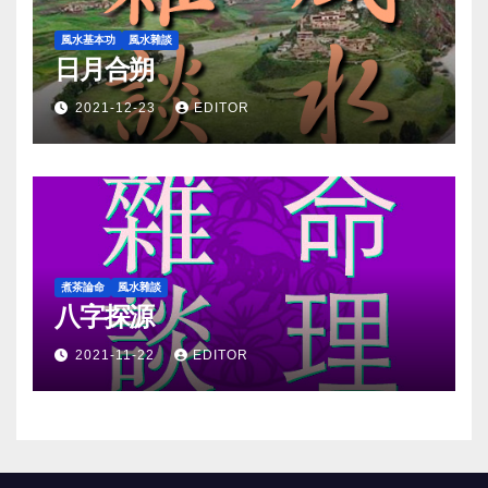
風水基本功
風水雜談
日月合朔
2021-12-23
EDITOR
煮茶論命
風水雜談
八字探源
2021-11-22
EDITOR