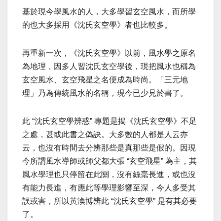
基於現今學風水的人，大多學習玄空風水，而所學
的也大多採用《沈氏玄空學》者也比較多。
再重新一次，《沈氏玄空學》以前，風水學之原名
為地理，因多人習沈氏玄空學後，現把風水也稱為
玄空風水、玄空飛星之名便成為時尚。「三元地
理」乃為傳統風水的名稱，現今已少見於書了。
此 “沈氏玄空學辨惑” 專題是揭《沈氏玄空學》不足
之處，甚或此書之偽訣。大多數的人都是人云亦
云，也沒有時間去分辨那些是真那些是假的。因現
今所謂風水導師或師父都大張 “玄空飛星” 為主，其
風水學理也只停留在此關，沒有絲毫長進，或也沒
有能力長進，有應此等學理影響至深，今人多受其
誤或害，所以黃渙博辨此 “沈氏玄空學” 是有其必要
了。