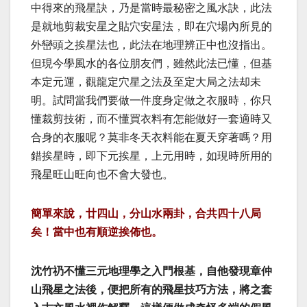
中得來的飛星訣，乃是當時最秘密之風水訣，此法
是就地剪裁安星之貼穴安星法，即在穴場內所見的
外巒頭之挨星法也，此法在地理辨正中也沒指出。
但現今學風水的各位朋友們，雖然此法已懂，但基
本定元運，觀龍定穴星之法及至定大局之法却未
明。試問當我們要做一件度身定做之衣服時，你只
懂裁剪技術，而不懂買衣料有怎能做好一套適時又
合身的衣服呢？莫非冬天衣料能在夏天穿著嗎？用
錯挨星時，即下元挨星，上元用時，如現時所用的
飛星旺山旺向也不會大發也。
簡單來說，廿四山，分山水兩卦，合共四十八局
矣！當中也有順逆挨佈也。
沈竹礽不懂三元地理學之入門根基，自他發現章仲
山飛星之法後，便把所有的飛星技巧方法，將之套