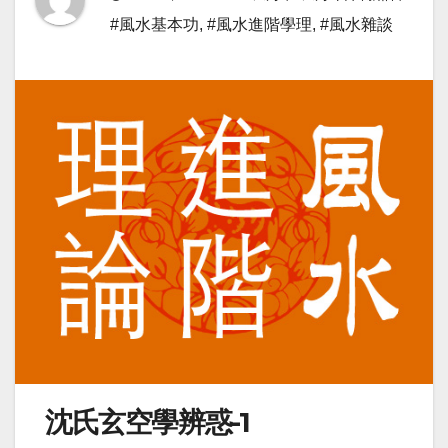
#風水基本功
,
#風水進階學理
,
#風水雜談
沈氏玄空學辨惑-1