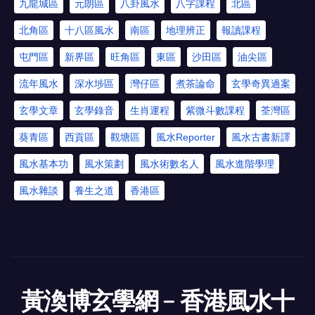
九龍城區
元朗區
八卦風水
八字課程
北區
北角區
十八區風水
南區
地理辨正
報讀課程
屯門區
新界區
旺角區
東區
沙田區
油尖區
流年風水
深水埗區
灣仔區
煮茶論命
玄學奇異過案
玄學文章
玄學錄音
生肖運程
紫微斗數課程
荃灣區
葵青區
西貢區
觀塘區
風水Reporter
風水古書新譯
風水基本功
風水策劃
風水術數名人
風水進階學理
風水雜談
養生之道
香港區
黃渙博玄學網﹣香港風水十