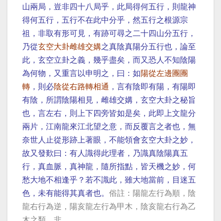
山兩局，豈非四十八局乎，此局得何五行，則龍神
得何五行，五行不在此中分乎，然五行之根源宗
祖，非取有形可見，有跡可尋之二十四山分五行，
乃從
玄空大卦雌雄交媾
之真陰真陽分五行也，論至
此，玄空立卦之義，幾乎盡矣，而又恐人不知陰陽
為何物，又重言以申明之，曰：如
陽從左邊團團
轉
，則必
陰從右路轉相通
，言有陰即有陽，有陽即
有陰，所謂陰陽相見，雌雄交媾，玄空大卦之秘旨
也，言左右，則上下四旁皆如是矣，此即上文龍分
兩片，江南龍來江北望之意，而反覆言之者也，無
奈世人止從形跡上著眼，不能領會玄空大卦之妙，
故又發歎曰：有人識得此理者，乃識真陰陽真五
行，真血脈，真神龍，隨所指點，皆天機之妙，何
愁大地不相逢乎？若不識此，雖大地當前，目迷五
色，未有能得其真者也。
俗註：陽龍左行為順，陰
龍右行為逆，陽亥龍左行為甲木，陰亥龍右行為乙
木之類，非。