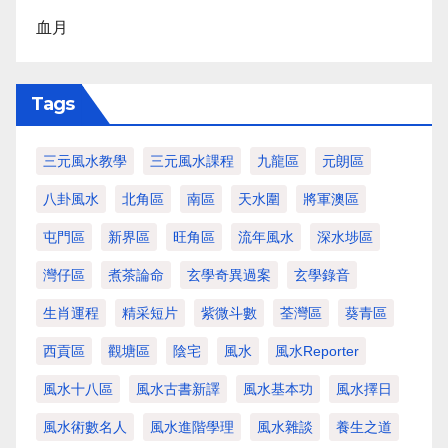
血月
Tags
三元風水教學
三元風水課程
九龍區
元朗區
八卦風水
北角區
南區
天水圍
將軍澳區
屯門區
新界區
旺角區
流年風水
深水埗區
灣仔區
煮茶論命
玄學奇異過案
玄學錄音
生肖運程
精采短片
紫微斗數
荃灣區
葵青區
西貢區
觀塘區
陰宅
風水
風水Reporter
風水十八區
風水古書新譯
風水基本功
風水擇日
風水術數名人
風水進階學理
風水雜談
養生之道