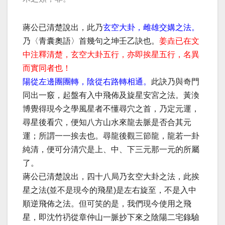
蔣公已清楚說出，此乃
玄空大卦，雌雄交媾之法。
乃〈青囊奧語〉首幾句之坤壬乙訣也。
姜垚已在文
中注釋清楚，玄空大卦五行，亦即挨星五行，名異
而實同者也！
陽從左邊團團轉，陰從右路轉相通。
此訣乃與奇門
同出一竅，起盤有入中飛佈及旋星安宮之法。黃渙
博覺得現今之學風星者不懂尋穴之首，乃定元運，
尋星後看穴，便知八方山水來龍去脈是否合其元
運；所謂一一挨去也。尋龍後觀三節龍，龍若一卦
純清，便可分清穴是上、中、下三元那一元的所屬
了。
蔣公已清楚說出，四十八局乃玄空大卦之法，此挨
星之法(並不是現今的飛星)是左右旋至，不是入中
順逆飛佈之法。但可笑的是，我們現今使用之飛
星，即沈竹礽從章仲山一脈抄下來之陰陽二宅錄驗