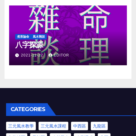
煮茶論命
風水雜談
八字探源
2021-11-22
EDITOR
CATEGORIES
三元風水教學
三元風水課程
中西區
九龍區