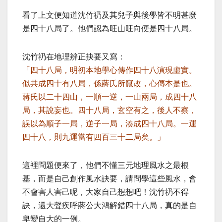
看了上文便知道沈竹礽及其兒子與後學皆不明甚麼
是四十八局了。他們認為旺山旺向便是四十八局。
沈竹礽在地理辨正抉要又寫：
「四十八局，明初本地學心傳作四十八演現虛實。
似共成四十有八局，係蔣氏所竄改，心傳本是也。
蔣氏以二十四山，一順一逆，一山兩局，成四十八
局，其說妄也。四十八局，玄空有之，後人不察，
誤以為順子一局，逆子一局，湊成四十八局。一運
四十八，則九運當有四百三十二局矣。」
這裡問題便來了，他們不懂三元地理風水之最根
基，而是自己創作風水訣要，請問學這些風水，會
不會害人害己呢，大家自己想想吧！沈竹礽不得
訣，還大聲疾呼蔣公大鴻解錯四十八局，真的是自
卑變自大的一例。