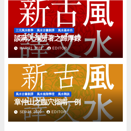
三元風水教學
風水古書新譯
風水基本功
談蔣大鴻所著之歸厚錄
MAR 31, 2021
EDITOR
風水古書新譯
風水進階學理
風水雜談
章仲山之臨穴指南一例
SEP 16, 2020
EDITOR