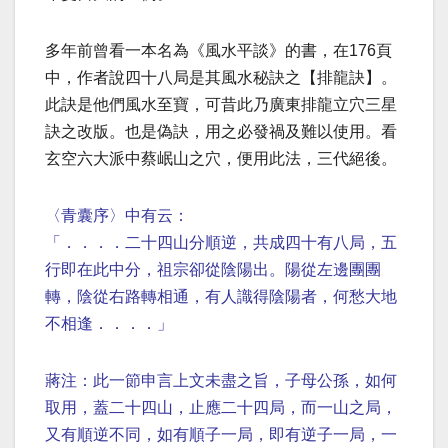
多年前曾看一本名為《風水平談》的書，在176頁
中，作者說四十八局是其風水秘訣之【排龍訣】。
此訣是他們風水至寶，可昔此乃廣東排龍立穴三星
訣之改版。也是偽訣，用之必發禍及難以使用。看
玄空六大派中蔡岷山之穴，便用此法，三代絕後。
〈青囊序〉中有云：
「．．．．二十四山分順逆，共成四十有八局，五
行即在此中分，祖宗卻從陰陽出。陽從左邊團團
轉，陰從右路轉相通，有人識得陰陽者，何愁大地
不相逢．．．．」
蔣注：此一節申言上文未盡之旨，子母公孫，如何
取用，蓋二十四山，止應二十四局，而一山之局，
又有順逆不同，如有順子一局，即有逆子一局，一