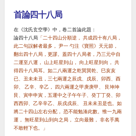
首論四十八局
在《沈氏玄空學》中，卷二首論此題：
論四十八局
「二十四山分順逆， 共成四十有八局，
此二句誤解者最多， 尹一 勺注《寶照》天元節，
翻出四十八局，更謬。蓋四十八局者，乃三元中自
二運至八運， 山上旺星到山， 向上旺星到向， 共
得四十八局耳。如二八兩運之乾巽巽乾、巳亥亥
已、丑未未丑，三七兩運之辰戌、戌辰、卯西、酉
卯、 乙辛、辛乙， 四六兩運之甲庚庚甲、 艮坤坤
艮、寅申申寅，五運中之子午午子、癸丁丁癸、卯
西西卯、乙辛辛乙、辰戌戌辰、 丑未未丑是也。如
將二十四山左右分配， 恐不能勉湊此數。惟一九兩
運， 無旺星到山到向之局， 立向最難， 非名手萬
不敢輕下也。」