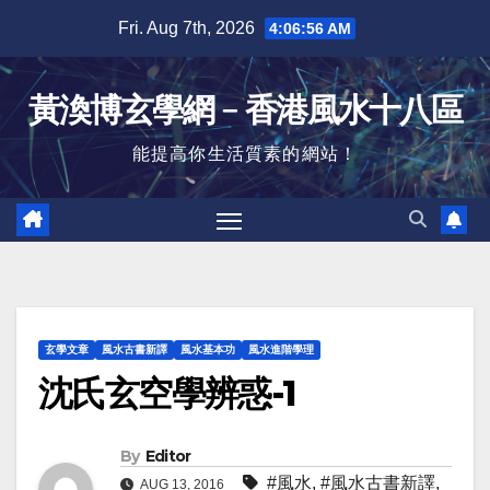
Skip
Fri. Aug 7th, 2026
4:06:57 AM
to
content
黃渙博玄學網﹣香港風水十八區
能提高你生活質素的網站！
玄學文章
風水古書新譯
風水基本功
風水進階學理
沈氏玄空學辨惑-1
By
Editor
#風水
,
#風水古書新譯
,
AUG 13, 2016