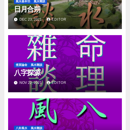
風水基本功
風水雜談
日月合朔
DEC 23, 2021
EDITOR
煮茶論命
風水雜談
八字探源
NOV 22, 2021
EDITOR
八卦風水
風水雜談