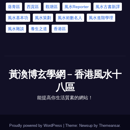
葵青區
西貢區
觀塘區
風水Reporter
風水古書新譯
風水基本功
風水策劃
風水術數名人
風水進階學理
風水雜談
養生之道
香港區
黃渙博玄學網﹣香港風水十
八區
能提高你生活質素的網站！
Proudly powered by WordPress
|
Theme: Newsup by
Themeansar
.