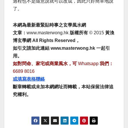
過程也不是隨意說就可以改成，因此只好簡單地說
了。
本網為最新最緊貼時事之玄學風水網
文章：
www.masterwong.hk
版權所有
© 2015
黃渙
博玄學網 All Rights Reserved，
如引文請加此連結 www.masterwong.hk 一起引
用。
如對問命、家宅或商業風水，可
Whatsapp
我們：
6689 8016
或填寫表格聯絡
斷章轉載或未加本網網址而轉載，本站保留法律追
究權利。