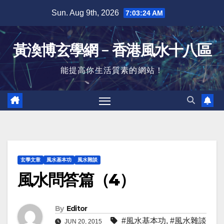
Skip
Sun. Aug 9th, 2026
7:03:25 AM
to
content
黃渙博玄學網﹣香港風水十八區
能提高你生活質素的網站！
玄學文章
風水基本功
風水雜談
風水問答篇（4）
By
Editor
#風水基本功
,
#風水雜談
JUN 20, 2015