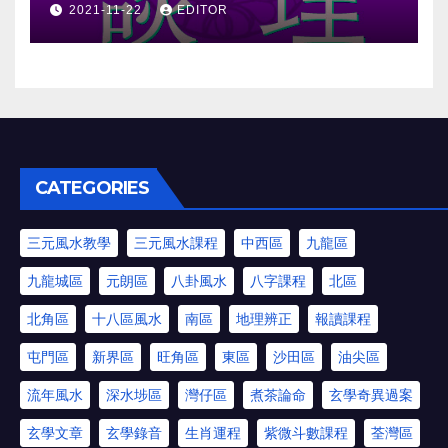
2021-11-22
EDITOR
CATEGORIES
三元風水教學
三元風水課程
中西區
九龍區
九龍城區
元朗區
八卦風水
八字課程
北區
北角區
十八區風水
南區
地理辨正
報讀課程
屯門區
新界區
旺角區
東區
沙田區
油尖區
流年風水
深水埗區
灣仔區
煮茶論命
玄學奇異過案
玄學文章
玄學錄音
生肖運程
紫微斗數課程
荃灣區