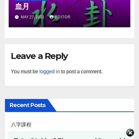
血月
MAY 27, 2021
EDITOR
Leave a Reply
You must be
logged in
to post a comment.
Recent Posts
八字課程