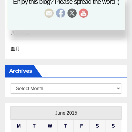
Enjoy this blog? Please spread the word :)
風水班招生
日月合朔
八字探源
血月
Archives
Archives
June 2015
M
T
W
T
F
S
S