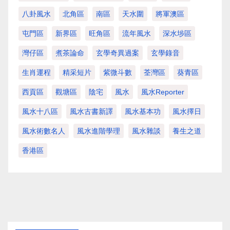
八卦風水
北角區
南區
天水圍
將軍澳區
屯門區
新界區
旺角區
流年風水
深水埗區
灣仔區
煮茶論命
玄學奇異過案
玄學錄音
生肖運程
精采短片
紫微斗數
荃灣區
葵青區
西貢區
觀塘區
陰宅
風水
風水Reporter
風水十八區
風水古書新譯
風水基本功
風水擇日
風水術數名人
風水進階學理
風水雜談
養生之道
香港區