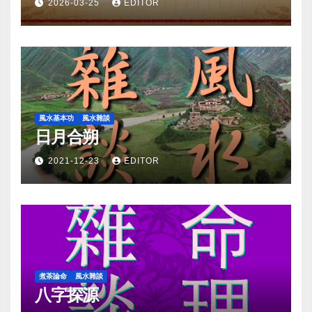
2026-03-25
EDITOR
風水基本功
風水雜談
日月合朔
2021-12-23
EDITOR
煮茶論命
風水雜談
八字探源