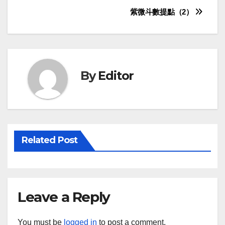
Post
紫微斗數提點（2）
navigation
By
Editor
Related Post
Leave a Reply
You must be
logged in
to post a comment.