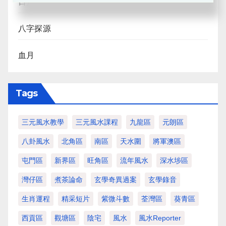
日月合朔
八字探源
血月
Tags
三元風水教學
三元風水課程
九龍區
元朗區
八卦風水
北角區
南區
天水圍
將軍澳區
屯門區
新界區
旺角區
流年風水
深水埗區
灣仔區
煮茶論命
玄學奇異過案
玄學錄音
生肖運程
精采短片
紫微斗數
荃灣區
葵青區
西貢區
觀塘區
陰宅
風水
風水Reporter