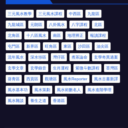
三元風水教學
三元風水課程
中西區
九龍區
九龍城區
元朗區
八卦風水
八字課程
北區
北角區
十八區風水
南區
地理辨正
報讀課程
屯門區
新界區
旺角區
東區
沙田區
油尖區
流年風水
深水埗區
灣仔區
煮茶論命
玄學奇異過案
玄學文章
玄學錄音
生肖運程
紫微斗數課程
荃灣區
葵青區
西貢區
觀塘區
風水Reporter
風水古書新譯
風水基本功
風水策劃
風水術數名人
風水進階學理
風水雜談
養生之道
香港區