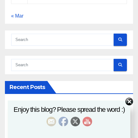
« Mar
Recent Posts
八字課程
Enjoy this blog? Please spread the word :)
風水班招生