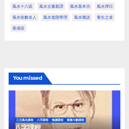
風水十八區
風水古書新譯
風水基本功
風水擇日
風水術數名人
風水進階學理
風水雜談
養生之道
香港區
You missed
三元風水課程
八字課程
報讀課程
紫微斗數課程
八字課程