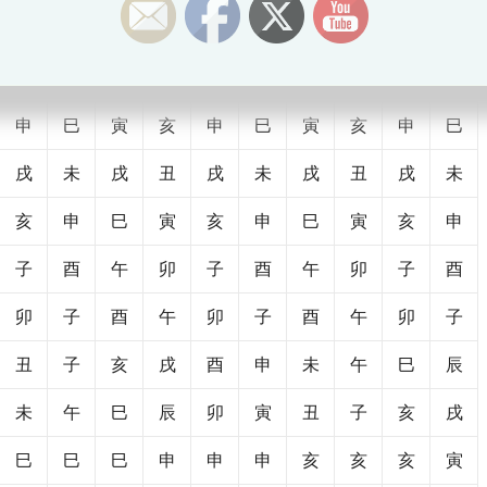
寅
卯
辰
巳
午
未
申
酉
戌
亥
午
卯
子
酉
午
卯
子
酉
午
卯
申
巳
寅
亥
申
巳
寅
亥
申
巳
戌
未
戌
丑
戌
未
戌
丑
戌
未
亥
申
巳
寅
亥
申
巳
寅
亥
申
子
酉
午
卯
子
酉
午
卯
子
酉
卯
子
酉
午
卯
子
酉
午
卯
子
丑
子
亥
戌
酉
申
未
午
巳
辰
未
午
巳
辰
卯
寅
丑
子
亥
戌
巳
巳
巳
申
申
申
亥
亥
亥
寅