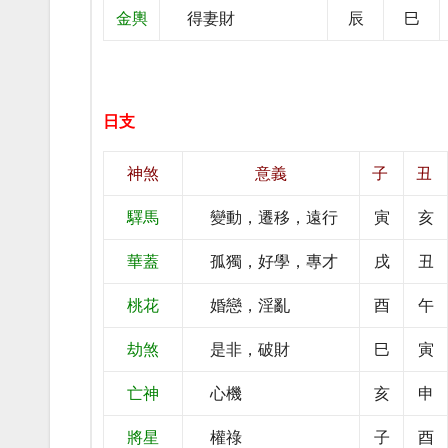
金輿
得妻財
辰
巳
日支
神煞
意義
子
丑
驛馬
變動，遷移，遠行
寅
亥
華蓋
孤獨，好學，專才
戌
丑
桃花
婚戀，淫亂
酉
午
劫煞
是非，破財
巳
寅
亡神
心機
亥
申
將星
權祿
子
酉