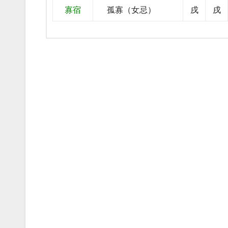
寡宿
孤寡（女忌）
戌
戌