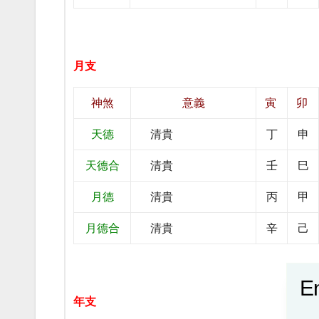
月支
神煞
意義
寅
卯
天德
清貴
丁
申
天德合
清貴
壬
巳
月德
清貴
丙
甲
月德合
清貴
辛
己
En
年支