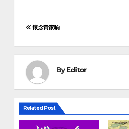
Post
懷念黃家駒
navigation
By
Editor
Related Post