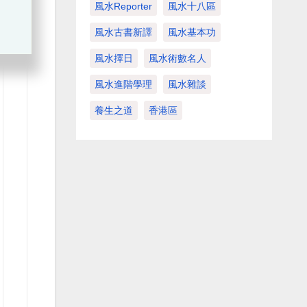
風水Reporter
風水十八區
風水古書新譯
風水基本功
風水擇日
風水術數名人
風水進階學理
風水雜談
養生之道
香港區