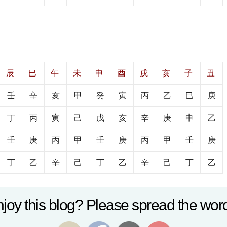
辰
巳
午
未
申
酉
戌
亥
子
丑
壬
辛
亥
甲
癸
寅
丙
乙
巳
庚
丁
丙
寅
己
戊
亥
辛
庚
申
乙
壬
庚
丙
甲
壬
庚
丙
甲
壬
庚
丁
乙
辛
己
丁
乙
辛
己
丁
乙
joy this blog? Please spread the word