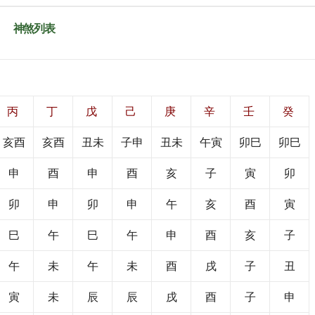
神煞列表
丙
丁
戊
己
庚
辛
壬
癸
亥酉
亥酉
丑未
子申
丑未
午寅
卯巳
卯巳
申
酉
申
酉
亥
子
寅
卯
卯
申
卯
申
午
亥
酉
寅
巳
午
巳
午
申
酉
亥
子
午
未
午
未
酉
戌
子
丑
寅
未
辰
辰
戌
酉
子
申