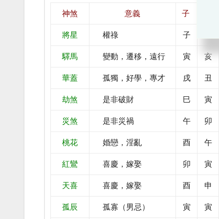
神煞
意義
子
丑
將星
權祿
子
酉
驛馬
變動，遷移，遠行
寅
亥
華蓋
孤獨，好學，專才
戌
丑
劫煞
是非破財
巳
寅
災煞
是非災禍
午
卯
桃花
婚戀，淫亂
酉
午
紅鸞
喜慶，嫁娶
卯
寅
天喜
喜慶，嫁娶
酉
申
孤辰
孤寡（男忌）
寅
寅