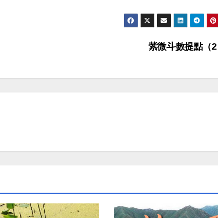
紫微斗數提點（