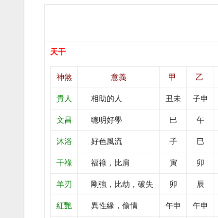
天干
神煞
意義
甲
乙
貴人
相助的人
丑未
子申
文昌
聰明好學
巳
午
沐浴
好色風流
子
巳
干祿
福祿，比肩
寅
卯
羊刃
剛強，比劫，破失
卯
辰
紅艷
異性緣，偷情
午申
午申