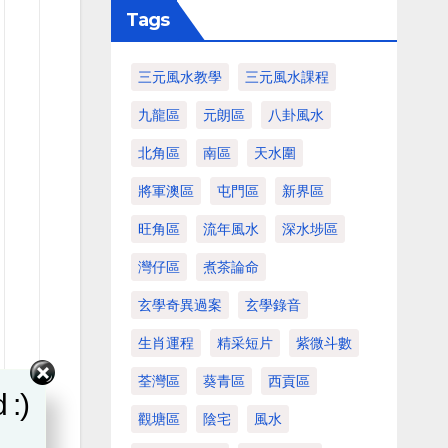
Tags
三元風水教學
三元風水課程
九龍區
元朗區
八卦風水
北角區
南區
天水圍
將軍澳區
屯門區
新界區
旺角區
流年風水
深水埗區
灣仔區
煮茶論命
玄學奇異過案
玄學錄音
生肖運程
精采短片
紫微斗數
荃灣區
葵青區
西貢區
 :)
觀塘區
陰宅
風水