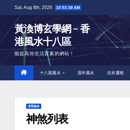
Skip
Sat. Aug 8th, 2026
10:53:39 AM
to
content
黃渙博玄學網﹣香
港風水十八區
能提高你生活質素的網站！
十八區風水
流年風水
生肖運程
煮茶論命
神煞列表