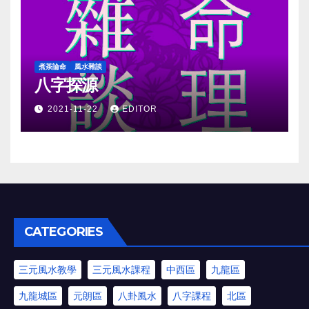
煮茶論命
風水雜談
八字探源
2021-11-22
EDITOR
CATEGORIES
三元風水教學
三元風水課程
中西區
九龍區
九龍城區
元朗區
八卦風水
八字課程
北區