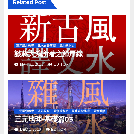
Related Post
三元風水教學
風水古書新譯
風水基本功
談蔣大鴻所著之歸厚錄
MAR 31, 2021
EDITOR
三元風水教學
八卦風水
風水基本功
風水進階學理
風水雜談
三元地理-基礎篇03
DEC 1, 2016
EDITOR