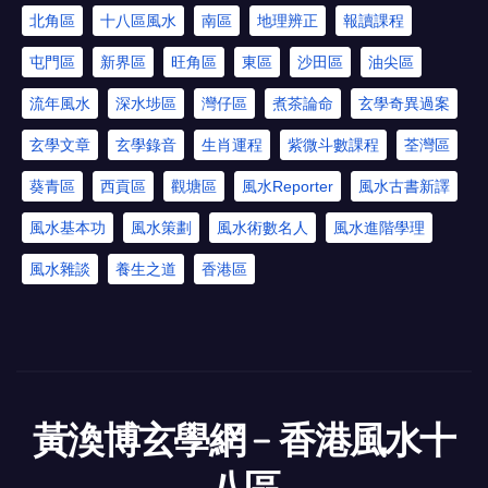
北角區
十八區風水
南區
地理辨正
報讀課程
屯門區
新界區
旺角區
東區
沙田區
油尖區
流年風水
深水埗區
灣仔區
煮茶論命
玄學奇異過案
玄學文章
玄學錄音
生肖運程
紫微斗數課程
荃灣區
葵青區
西貢區
觀塘區
風水Reporter
風水古書新譯
風水基本功
風水策劃
風水術數名人
風水進階學理
風水雜談
養生之道
香港區
黃渙博玄學網﹣香港風水十