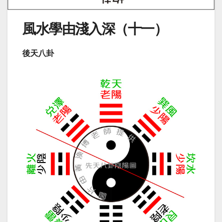
風水學由淺入深（十一）
後天八卦