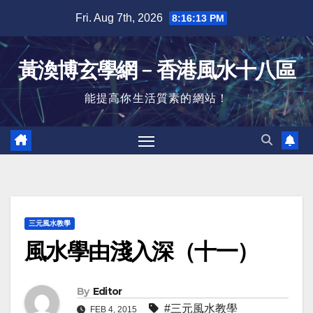
Skip
Fri. Aug 7th, 2026
8:16:13 PM
to
content
黃渙博玄學網﹣香港風水十八區
能提高你生活質素的網站！
三元風水教學
風水學由淺入深（十一）
By
Editor
#三元風水教學
FEB 4, 2015