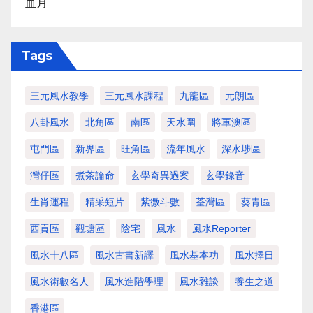
血月
Tags
三元風水教學
三元風水課程
九龍區
元朗區
八卦風水
北角區
南區
天水圍
將軍澳區
屯門區
新界區
旺角區
流年風水
深水埗區
灣仔區
煮茶論命
玄學奇異過案
玄學錄音
生肖運程
精采短片
紫微斗數
荃灣區
葵青區
西貢區
觀塘區
陰宅
風水
風水Reporter
風水十八區
風水古書新譯
風水基本功
風水擇日
風水術數名人
風水進階學理
風水雜談
養生之道
香港區