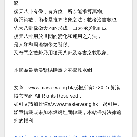
涵，
後天八卦有像，有方位，所以能推算萬物。
所謂術數，術者是推算物象之法；數者洛書數也。
先天八卦像徵天地的形成，由太極演化而成，
後天八卦用於世間的變化和運用之方法，
是人類和周邊物像之關係。
又奇門之數卦乃用後天八卦及洛書之數取象。
本網為最新最緊貼時事之玄學風水網
文章：www.masterwong.hk版權所有© 2015 黃渙
博玄學網 All Rights Reserved，
如引文請加此連結www.masterwong.hk一起引用。
斷章轉載或未加本網網址而轉載，本站保持法律追
究的權利。