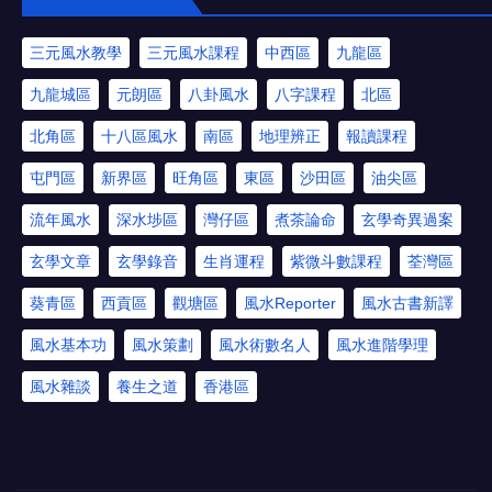
三元風水教學
三元風水課程
中西區
九龍區
九龍城區
元朗區
八卦風水
八字課程
北區
北角區
十八區風水
南區
地理辨正
報讀課程
屯門區
新界區
旺角區
東區
沙田區
油尖區
流年風水
深水埗區
灣仔區
煮茶論命
玄學奇異過案
玄學文章
玄學錄音
生肖運程
紫微斗數課程
荃灣區
葵青區
西貢區
觀塘區
風水Reporter
風水古書新譯
風水基本功
風水策劃
風水術數名人
風水進階學理
風水雜談
養生之道
香港區