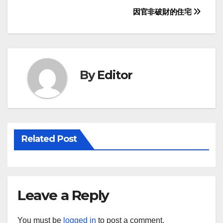
Post
因官非破財的住宅
navigation
By
Editor
Related Post
Leave a Reply
You must be
logged in
to post a comment.