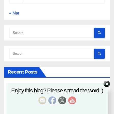
« Mar
Recent Posts
八字課程
Enjoy this blog? Please spread the word :)
風水班招生