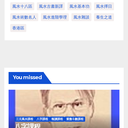
風水十八區
風水古書新譯
風水基本功
風水擇日
風水術數名人
風水進階學理
風水雜談
養生之道
香港區
You missed
三元風水課程
八字課程
報讀課程
紫微斗數課程
八字課程