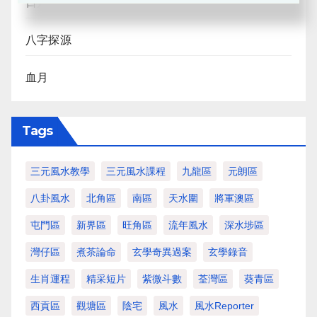
日月合朔
八字探源
血月
Tags
三元風水教學
三元風水課程
九龍區
元朗區
八卦風水
北角區
南區
天水圍
將軍澳區
屯門區
新界區
旺角區
流年風水
深水埗區
灣仔區
煮茶論命
玄學奇異過案
玄學錄音
生肖運程
精采短片
紫微斗數
荃灣區
葵青區
西貢區
觀塘區
陰宅
風水
風水Reporter