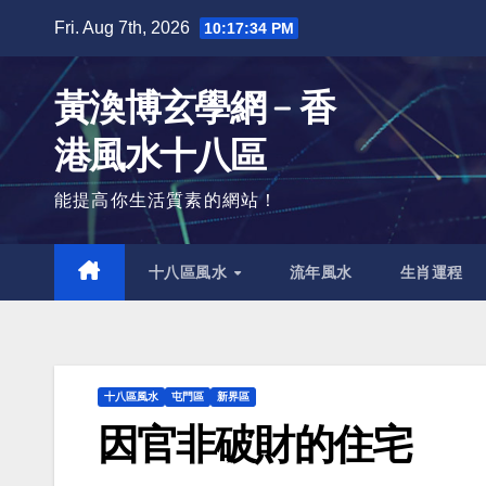
Skip
Fri. Aug 7th, 2026
10:17:36 PM
to
content
黃渙博玄學網﹣香
港風水十八區
能提高你生活質素的網站！
十八區風水
流年風水
生肖運程
十八區風水
屯門區
新界區
因官非破財的住宅