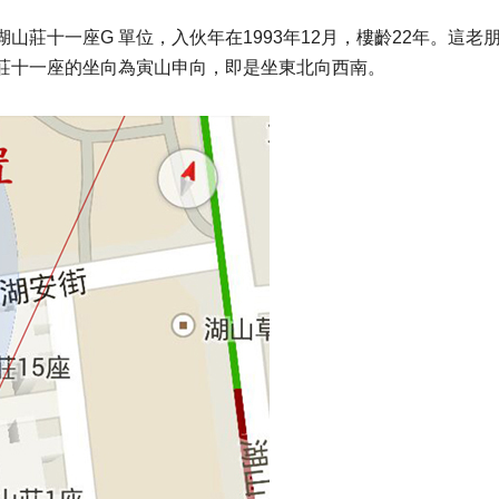
莊十一座G 單位，入伙年在1993年12月，樓齡22年。這老
莊十一座的坐向為寅山申向，即是坐東北向西南。