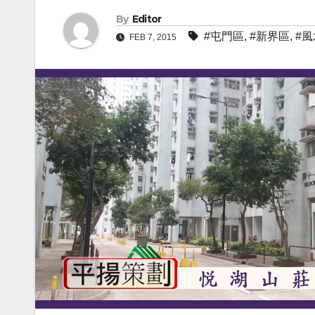
By
Editor
#屯門區
,
#新界區
,
#風
FEB 7, 2015