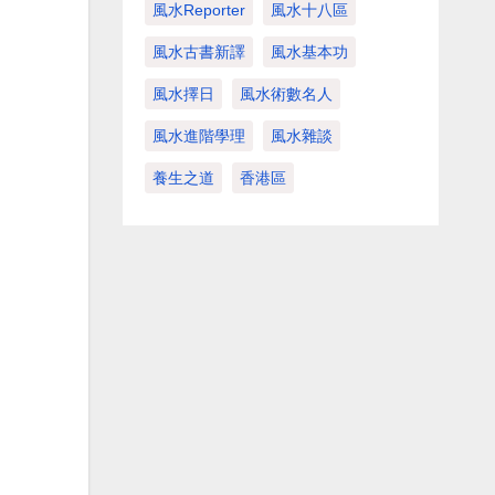
風水Reporter
風水十八區
風水古書新譯
風水基本功
風水擇日
風水術數名人
風水進階學理
風水雜談
養生之道
香港區