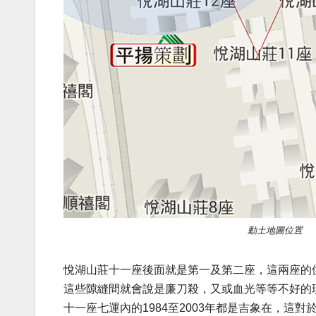
動土地圖位置
悅湖山莊十一座後面就是第一及第二座，這兩座的
這些隙縫間就會說是廉刀殺，又或血光等等不好的
十一座七運內的1984至2003年都是吉象在，