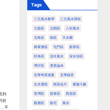
Tags
三元風水教學
三元風水課程
九龍區
元朗區
八卦風水
北角區
南區
天水圍
將軍澳區
屯門區
新界區
旺角區
流年風水
深水埗區
灣仔區
煮茶論命
玄學奇異過案
玄學錄音
生肖運程
精采短片
紫微斗數
荃灣區
葵青區
西貢區
見到
對於
觀塘區
陰宅
風水
差，不