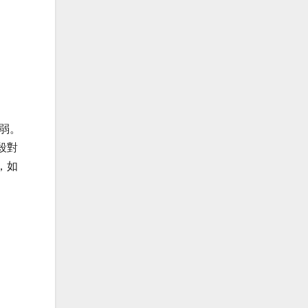
弱。
殺對
，如