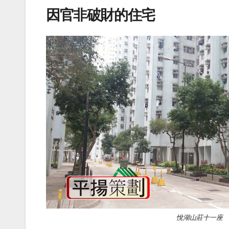
因官非破財的住宅
悅湖山莊十一座