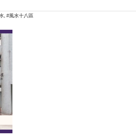
水
,
#風水十八區