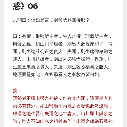
惑》06
六問曰：信如是言，則形勢竟無權耶？
曰：有權，形勢所主者，生人之權；理氣所主者，
興發之權。如山川平坦者，則出人必溫厚和平，得
運，則生端莊公正之貴人，失運，則生庸儒卑鄙之
賤人。
山川粗雄者，則出人必強悍猛烈，得運，則
生鯁直果勇之貴人，失運，則生凶險橫暴之賤人。
地理固是如此，亦宜忝看人之家教俗習何如。
按：
形勢者不獨山巒之外貌，也有其內涵，這便是有其
內必有其外。如山巒順平內裡之石脈也必然溫順，
得運之地生賢仕失運之地生庸人。山川即山與水之
謂，世人不知山水之粗雄為何？山岡之雄為石脈外