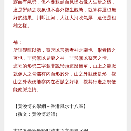
露而有氣勢，但不要粗頑而見怪石像人生瘡之樣，
這是巒頭之表象也不喜外觀生醜態，就算得運也無
好的結果。川即江河，大江大河收氣厚，這便是粗
雄之樣。
補：
所謂觀龍以勢，察穴以形勢者神之顯也，形者情之
著也，非勢無以見龍之神，非形無以察穴之情。
這裡的形勢二字並非說巒頭這麼簡單，山上之龍脈
就像人之骨骼有內而形於外，山之外觀便是形，觀
山之外表便能察內在石脈之好壞，觀其行走之勢便
能察脈之情。
【黃渙博玄學網－香港風水十八區】
（撰文：黃渙博老師）
本網為最新最緊貼時事之玄學風水網