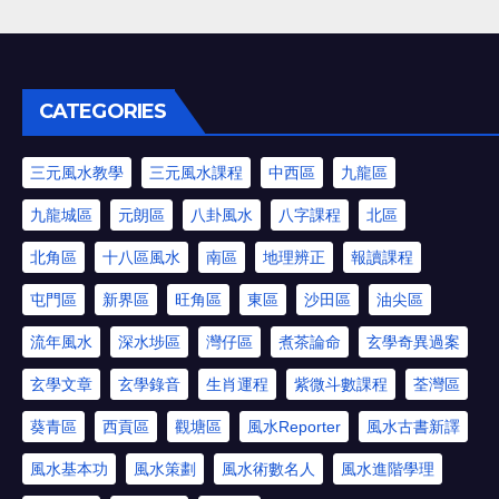
CATEGORIES
三元風水教學
三元風水課程
中西區
九龍區
九龍城區
元朗區
八卦風水
八字課程
北區
北角區
十八區風水
南區
地理辨正
報讀課程
屯門區
新界區
旺角區
東區
沙田區
油尖區
流年風水
深水埗區
灣仔區
煮茶論命
玄學奇異過案
玄學文章
玄學錄音
生肖運程
紫微斗數課程
荃灣區
葵青區
西貢區
觀塘區
風水Reporter
風水古書新譯
風水基本功
風水策劃
風水術數名人
風水進階學理