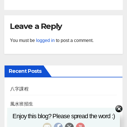
Leave a Reply
You must be
logged in
to post a comment.
Recent Posts
八字課程
風水班招生
Enjoy this blog? Please spread the word :)
日月合朔