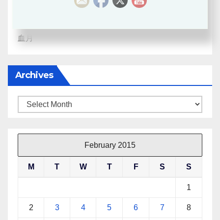
八字探源
血月
Archives
Archives
February 2015
M
T
W
T
F
S
S
1
2
3
4
5
6
7
8