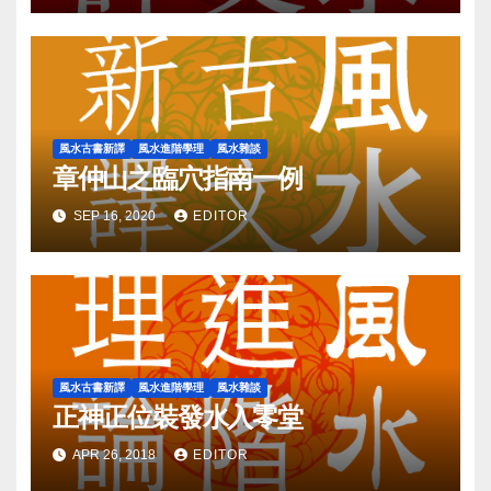
風水古書新譯
風水進階學理
風水雜談
章仲山之臨穴指南一例
SEP 16, 2020
EDITOR
風水古書新譯
風水進階學理
風水雜談
正神正位裝發水入零堂
APR 26, 2018
EDITOR