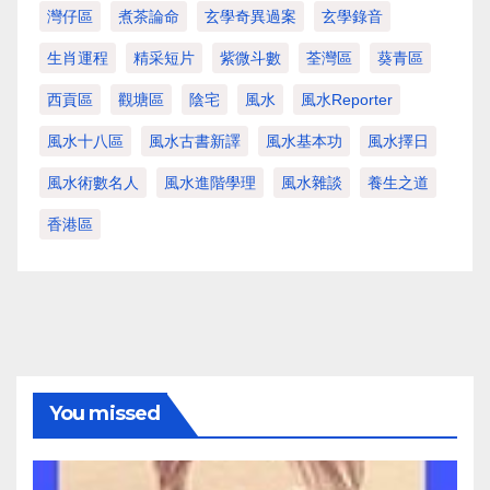
灣仔區
煮茶論命
玄學奇異過案
玄學錄音
生肖運程
精采短片
紫微斗數
荃灣區
葵青區
西貢區
觀塘區
陰宅
風水
風水Reporter
風水十八區
風水古書新譯
風水基本功
風水擇日
風水術數名人
風水進階學理
風水雜談
養生之道
香港區
You missed