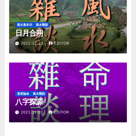
風水基本功
風水雜談
日月合朔
2021-12-23
EDITOR
煮茶論命
風水雜談
八字探源
2021-11-22
EDITOR