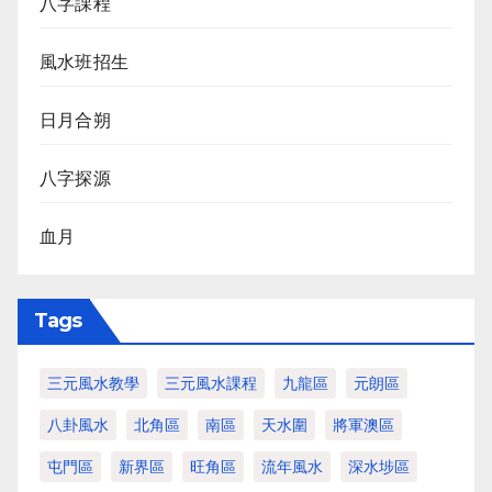
八字課程
風水班招生
日月合朔
八字探源
血月
Tags
三元風水教學
三元風水課程
九龍區
元朗區
八卦風水
北角區
南區
天水圍
將軍澳區
屯門區
新界區
旺角區
流年風水
深水埗區