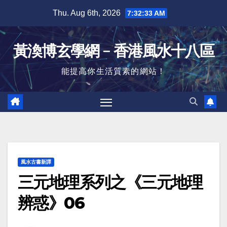
Skip
Thu. Aug 6th, 2026
7:32:34 AM
to
content
黃渙博玄學網﹣香港風水十八區
能提高你生活質素的網站！
風水古書新譯
三元地理系列之《三元地理
辨惑》06