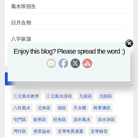
風水班招生
日月合朔
八字探源
Enjoy this blog? Please spread the word :)
血月
Tags
三元風水教學
三元風水課程
九龍區
元朗區
八卦風水
北角區
南區
天水圍
將軍澳區
屯門區
新界區
旺角區
流年風水
深水埗區
灣仔區
煮茶論命
玄學奇異過案
玄學錄音