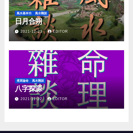
風水基本功
風水雜談
日月合朔
2021-12-23
EDITOR
煮茶論命
風水雜談
八字探源
2021-11-22
EDITOR