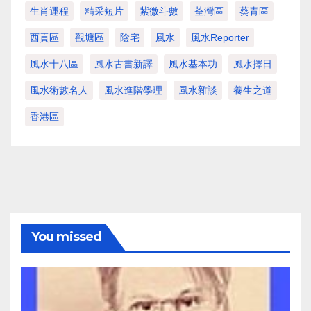
生肖運程
精采短片
紫微斗數
荃灣區
葵青區
西貢區
觀塘區
陰宅
風水
風水Reporter
風水十八區
風水古書新譯
風水基本功
風水擇日
風水術數名人
風水進階學理
風水雜談
養生之道
香港區
You missed