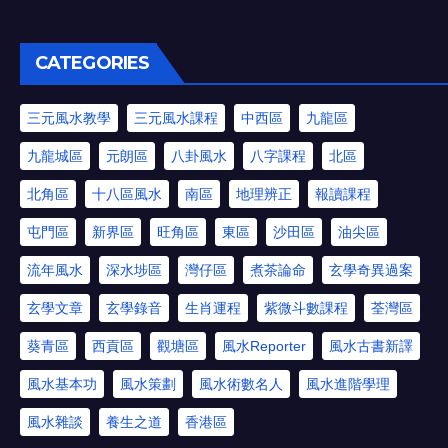
CATEGORIES
三元風水教學
三元風水課程
中西區
九龍區
九龍城區
元朗區
八卦風水
八字課程
北區
北角區
十八區風水
南區
地理辨正
報讀課程
屯門區
新界區
旺角區
東區
沙田區
油尖區
流年風水
深水埗區
灣仔區
煮茶論命
玄學奇異過案
玄學文章
玄學錄音
生肖運程
紫微斗數課程
荃灣區
葵青區
西貢區
觀塘區
風水Reporter
風水古書新譯
風水基本功
風水策劃
風水術數名人
風水進階學理
風水雜談
養生之道
香港區